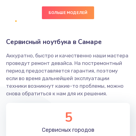
БОЛЬШЕ МОДЕЛЕЙ
Замена экрана
1095 руб.
Заказать
Сервисный ноутбука в Самаре
Замена северного моста
Аккуратно, быстро и качественно наши мастера
1950 руб.
проведут ремонт девайса. На постремонтный
Заказать
период предоставляется гарантия, поэтому
если во время дальнейшей эксплуатации
Ремонт цепей питания
техники возникнут какие-то проблемы, можно
снова обратиться к нам для их решения.
2500 руб.
Заказать
5
Замена жесткого диска
660 руб.
Сервисных
городов