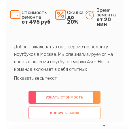
Время
Стоимость
Скидка
ремонта
до
ремонта
от 20
от 495 руб
20%
мин
Добро пожаловать в наш сервис по ремонту
ноутбуков в Москве. Мы специализируемся на
восстановлении ноутбуков марки Aser. Наша
команда включает в себя опытных
профессионалов с обширными знаниями и
многолетним опытом в данной области. Мы
предлагаем быстрый и качественный ремонт с
УЗНАТЬ СТОИМОСТЬ
использованием оригинальных компонентов, а
также гарантируем качество всех
КОНСУЛЬТАЦИЯ
проведенных работ. Наша цель - предоставить
клиентам надежное и профессиональное