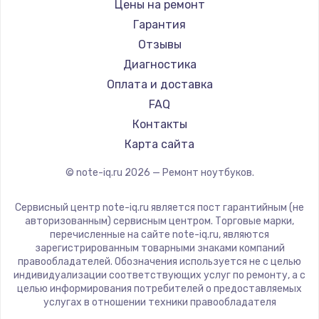
Gigabyte
Цены на ремонт
Ремонт ноутбуков Machenike
Aorus
Гарантия
Ремонт ноутбуков DEXP
Maibenben
Отзывы
Ремонт ноутбуков Teclast
Getac
Диагностика
Ремонт ноутбуков CHUWI
Epson
Оплата и доставка
Ремонт ноутбуков Colorful
Philips
FAQ
LG
Контакты
Panasonic
Карта сайта
Irbis
© note-iq.ru
2026
— Ремонт ноутбуков.
Thunderobot
Hasee
Сервисный центр note-iq.ru является пост гарантийным (не
ZTE
авторизованным) сервисным центром. Торговые марки,
перечисленные на сайте note-iq.ru, являются
Hiper
зарегистрированным товарными знаками компаний
Evga
правообладателей. Обозначения используется не с целью
индивидуализации соответствующих услуг по ремонту, а с
Google
целью информирования потребителей о предоставляемых
Echips
услугах в отношении техники правообладателя