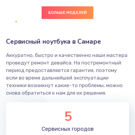
БОЛЬШЕ МОДЕЛЕЙ
Замена экрана
1095 руб.
Заказать
Сервисный ноутбука в Самаре
Замена северного моста
Аккуратно, быстро и качественно наши мастера
1950 руб.
проведут ремонт девайса. На постремонтный
Заказать
период предоставляется гарантия, поэтому
если во время дальнейшей эксплуатации
Ремонт цепей питания
техники возникнут какие-то проблемы, можно
снова обратиться к нам для их решения.
2500 руб.
Заказать
5
Замена жесткого диска
660 руб.
Сервисных
городов