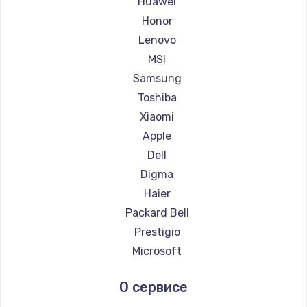
Huawei
Ремонт ноутбуков Getac
Honor
Ремонт ноутбуков Epson
Lenovo
Ремонт ноутбуков Philips
MSI
Ремонт ноутбуков LG
Samsung
Ремонт ноутбуков Panasonic
Toshiba
Ремонт ноутбуков Irbis
Xiaomi
Ремонт ноутбуков Thunderobot
Apple
Ремонт ноутбуков Hasee
Dell
Ремонт ноутбуков ZTE
Digma
Ремонт ноутбуков Hiper
Haier
Ремонт ноутбуков Evga
Packard Bell
Ремонт ноутбуков Google
Prestigio
Ремонт ноутбуков Echips
Microsoft
Ремонт ноутбуков Ardor
Alienware
О сервисе
Ремонт ноутбуков Predator
Aquarius
Ремонт ноутбуков iru