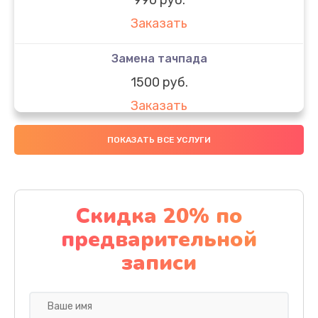
Заказать
Замена тачпада
1500 руб.
Заказать
Замена южного моста
ПОКАЗАТЬ ВСЕ УСЛУГИ
1950 руб.
Заказать
Скидка 20% по
Чистка от пыли
предварительной
1060 руб.
записи
Заказать
Настройка ОС