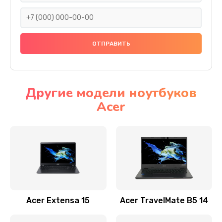
930 руб.
Заказать
Ремонт подсветки
1200 руб.
Заказать
Другие модели ноутбуков
Acer
Настройка BIOS
650 руб.
Заказать
Замена видеочипа
2500 руб.
Заказать
Acer Extensa 15
Acer TravelMate B5 14
Ремонт разъема питания