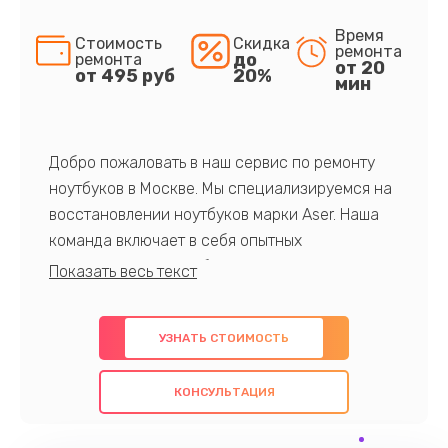
Время
Стоимость
Скидка
ремонта
до
ремонта
от 20
от 495 руб
20%
мин
Добро пожаловать в наш сервис по ремонту
ноутбуков в Москве. Мы специализируемся на
восстановлении ноутбуков марки Aser. Наша
команда включает в себя опытных
профессионалов с обширными знаниями и
многолетним опытом в данной области. Мы
предлагаем быстрый и качественный ремонт с
УЗНАТЬ СТОИМОСТЬ
использованием оригинальных компонентов, а
также гарантируем качество всех
КОНСУЛЬТАЦИЯ
проведенных работ. Наша цель - предоставить
клиентам надежное и профессиональное