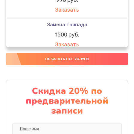
Заказать
Замена тачпада
1500 руб.
Заказать
Замена южного моста
ПОКАЗАТЬ ВСЕ УСЛУГИ
1950 руб.
Заказать
Скидка 20% по
Чистка от пыли
предварительной
1060 руб.
записи
Заказать
Настройка ОС