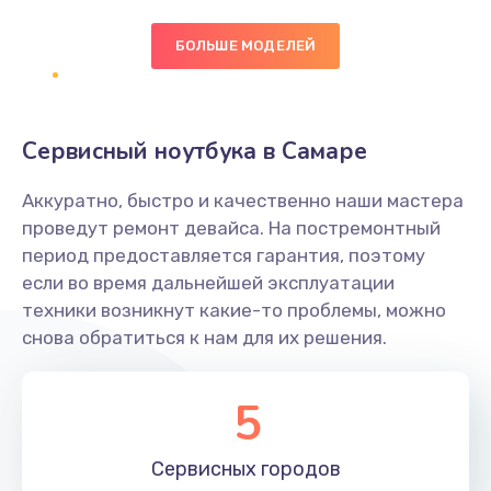
БОЛЬШЕ МОДЕЛЕЙ
Замена экрана
1095 руб.
Заказать
Сервисный ноутбука в Самаре
Замена северного моста
Аккуратно, быстро и качественно наши мастера
1950 руб.
проведут ремонт девайса. На постремонтный
Заказать
период предоставляется гарантия, поэтому
если во время дальнейшей эксплуатации
Ремонт цепей питания
техники возникнут какие-то проблемы, можно
снова обратиться к нам для их решения.
2500 руб.
Заказать
5
Замена жесткого диска
660 руб.
Сервисных
городов