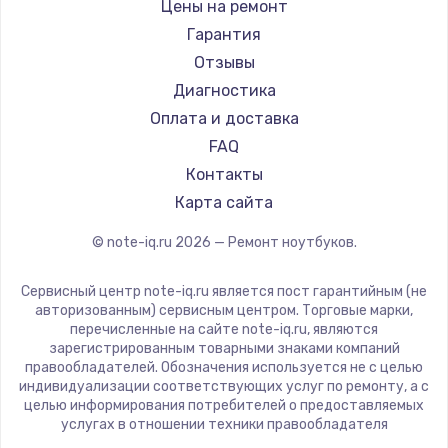
Gigabyte
Цены на ремонт
Ремонт ноутбуков Machenike
Aorus
Гарантия
Ремонт ноутбуков DEXP
Maibenben
Отзывы
Ремонт ноутбуков Teclast
Getac
Диагностика
Ремонт ноутбуков CHUWI
Epson
Оплата и доставка
Ремонт ноутбуков Colorful
Philips
FAQ
LG
Контакты
Panasonic
Карта сайта
Irbis
© note-iq.ru
2026
— Ремонт ноутбуков.
Thunderobot
Hasee
Сервисный центр note-iq.ru является пост гарантийным (не
ZTE
авторизованным) сервисным центром. Торговые марки,
перечисленные на сайте note-iq.ru, являются
Hiper
зарегистрированным товарными знаками компаний
Evga
правообладателей. Обозначения используется не с целью
индивидуализации соответствующих услуг по ремонту, а с
Google
целью информирования потребителей о предоставляемых
Echips
услугах в отношении техники правообладателя