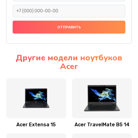
930 руб.
Заказать
Ремонт подсветки
1200 руб.
Заказать
Другие модели ноутбуков
Acer
Настройка BIOS
650 руб.
Заказать
Замена видеочипа
2500 руб.
Заказать
Acer Extensa 15
Acer TravelMate B5 14
Ремонт разъема питания