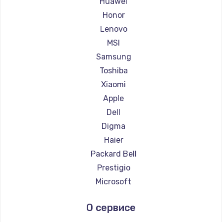
Huawei
Ремонт ноутбуков Getac
Honor
Ремонт ноутбуков Epson
Lenovo
Ремонт ноутбуков Philips
MSI
Ремонт ноутбуков LG
Samsung
Ремонт ноутбуков Panasonic
Toshiba
Ремонт ноутбуков Irbis
Xiaomi
Ремонт ноутбуков Thunderobot
Apple
Ремонт ноутбуков Hasee
Dell
Ремонт ноутбуков ZTE
Digma
Ремонт ноутбуков Hiper
Haier
Ремонт ноутбуков Evga
Packard Bell
Ремонт ноутбуков Google
Prestigio
Ремонт ноутбуков Echips
Microsoft
Ремонт ноутбуков Ardor
Alienware
О сервисе
Ремонт ноутбуков Predator
Aquarius
Ремонт ноутбуков iru