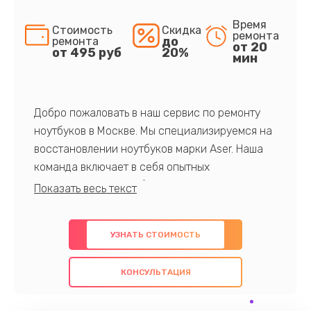
Время
Стоимость
Скидка
ремонта
до
ремонта
от 20
от 495 руб
20%
мин
Добро пожаловать в наш сервис по ремонту
ноутбуков в Москве. Мы специализируемся на
восстановлении ноутбуков марки Aser. Наша
команда включает в себя опытных
профессионалов с обширными знаниями и
многолетним опытом в данной области. Мы
предлагаем быстрый и качественный ремонт с
УЗНАТЬ СТОИМОСТЬ
использованием оригинальных компонентов, а
также гарантируем качество всех
КОНСУЛЬТАЦИЯ
проведенных работ. Наша цель - предоставить
клиентам надежное и профессиональное