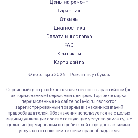
Gigabyte
Цены на ремонт
Ремонт ноутбуков Machenike
Aorus
Гарантия
Ремонт ноутбуков DEXP
Maibenben
Отзывы
Ремонт ноутбуков Teclast
Getac
Диагностика
Ремонт ноутбуков CHUWI
Epson
Оплата и доставка
Ремонт ноутбуков Colorful
Philips
FAQ
LG
Контакты
Panasonic
Карта сайта
Irbis
© note-iq.ru
2026
— Ремонт ноутбуков.
Thunderobot
Hasee
Сервисный центр note-iq.ru является пост гарантийным (не
ZTE
авторизованным) сервисным центром. Торговые марки,
перечисленные на сайте note-iq.ru, являются
Hiper
зарегистрированным товарными знаками компаний
Evga
правообладателей. Обозначения используется не с целью
индивидуализации соответствующих услуг по ремонту, а с
Google
целью информирования потребителей о предоставляемых
Echips
услугах в отношении техники правообладателя