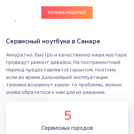
БОЛЬШЕ МОДЕЛЕЙ
Замена экрана
1095 руб.
Заказать
Сервисный ноутбука в Самаре
Замена северного моста
Аккуратно, быстро и качественно наши мастера
1950 руб.
проведут ремонт девайса. На постремонтный
Заказать
период предоставляется гарантия, поэтому
если во время дальнейшей эксплуатации
Ремонт цепей питания
техники возникнут какие-то проблемы, можно
снова обратиться к нам для их решения.
2500 руб.
Заказать
5
Замена жесткого диска
660 руб.
Сервисных
городов