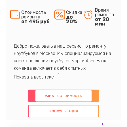
Время
Стоимость
Скидка
ремонта
до
ремонта
от 20
от 495 руб
20%
мин
Добро пожаловать в наш сервис по ремонту
ноутбуков в Москве. Мы специализируемся на
восстановлении ноутбуков марки Aser. Наша
команда включает в себя опытных
профессионалов с обширными знаниями и
многолетним опытом в данной области. Мы
предлагаем быстрый и качественный ремонт с
УЗНАТЬ СТОИМОСТЬ
использованием оригинальных компонентов, а
также гарантируем качество всех
КОНСУЛЬТАЦИЯ
проведенных работ. Наша цель - предоставить
клиентам надежное и профессиональное