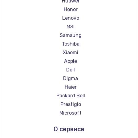
Huawei
Ремонт ноутбуков Getac
Honor
Ремонт ноутбуков Epson
Lenovo
Ремонт ноутбуков Philips
MSI
Ремонт ноутбуков LG
Samsung
Ремонт ноутбуков Panasonic
Toshiba
Ремонт ноутбуков Irbis
Xiaomi
Ремонт ноутбуков Thunderobot
Apple
Ремонт ноутбуков Hasee
Dell
Ремонт ноутбуков ZTE
Digma
Ремонт ноутбуков Hiper
Haier
Ремонт ноутбуков Evga
Packard Bell
Ремонт ноутбуков Google
Prestigio
Ремонт ноутбуков Echips
Microsoft
Ремонт ноутбуков Ardor
Alienware
О сервисе
Ремонт ноутбуков Predator
Aquarius
Ремонт ноутбуков iru