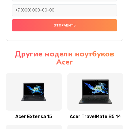
930 руб.
Заказать
Ремонт подсветки
1200 руб.
Заказать
Другие модели ноутбуков
Acer
Настройка BIOS
650 руб.
Заказать
Замена видеочипа
2500 руб.
Заказать
Acer Extensa 15
Acer TravelMate B5 14
Ремонт разъема питания