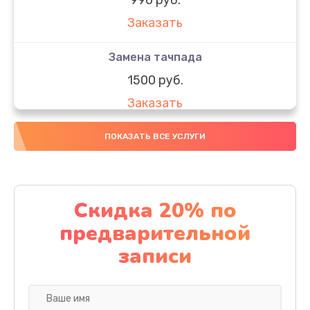
Заказать
Замена тачпада
1500 руб.
Заказать
Замена южного моста
ПОКАЗАТЬ ВСЕ УСЛУГИ
1950 руб.
Заказать
Скидка 20% по
Чистка от пыли
предварительной
1060 руб.
записи
Заказать
Настройка ОС