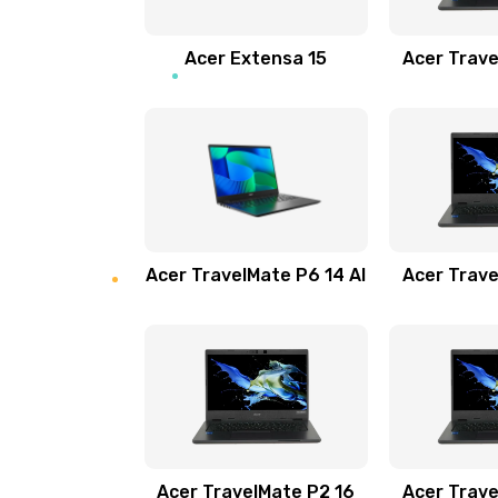
Замена звуковой карты
Acer Extensa 15
Acer Trave
Замена микрофона
Замена оперативной памяти
Замена процессора
Acer TravelMate P6 14 AI
Acer Trave
Замена системы охлаждения
Замена термопасты
Замена шлейфа матрицы
Замена экрана
Acer TravelMate P2 16
Acer Trave