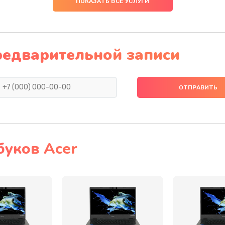
ПОКАЗАТЬ ВСЕ УСЛУГИ
20 мин
1 год
20 мин
2 года
редварительной записи
60 мин
1 год
30 мин
2 года
50 мин
3 года
буков Acer
20 мин
3 года
40 мин
3 года
40 мин
2 года