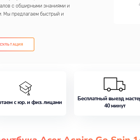
алов с обширными знаниями и
и. Мы предлагаем быстрый и
ем оригинальных компонентов, а также
ых работ. Наша цель - предоставить
ое обслуживание, удовлетворяя их
СУЛЬТАЦИЯ
медлите записаться на ремонт уже
Бесплатный выезд масте
таем с юр. и физ. лицами
40 минут