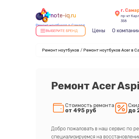
г. Сама
note-iq.ru
пр-кт Карл
358
Ремонт ноутбуков в Самаре
Цены
О компани
ВЫБЕРИТЕ БРЕНД
Ремонт ноутбуков
/
Ремонт ноутбуков Acer в С
Ремонт Acer Aspi
Стоимость ремонта
Ски
от 495 руб
до 
Добро пожаловать в наш сервис по ре
специализируемся на восстановлении