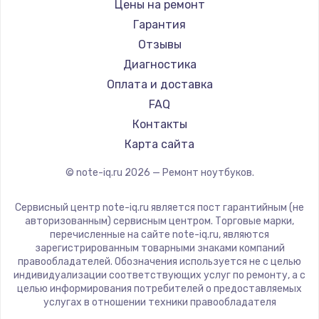
Gigabyte
Цены на ремонт
Ремонт ноутбуков Machenike
Aorus
Гарантия
Ремонт ноутбуков DEXP
Maibenben
Отзывы
Ремонт ноутбуков Teclast
Getac
Диагностика
Ремонт ноутбуков CHUWI
Epson
Оплата и доставка
Ремонт ноутбуков Colorful
Philips
FAQ
LG
Контакты
Panasonic
Карта сайта
Irbis
© note-iq.ru
2026
— Ремонт ноутбуков.
Thunderobot
Hasee
Сервисный центр note-iq.ru является пост гарантийным (не
ZTE
авторизованным) сервисным центром. Торговые марки,
перечисленные на сайте note-iq.ru, являются
Hiper
зарегистрированным товарными знаками компаний
Evga
правообладателей. Обозначения используется не с целью
индивидуализации соответствующих услуг по ремонту, а с
Google
целью информирования потребителей о предоставляемых
Echips
услугах в отношении техники правообладателя