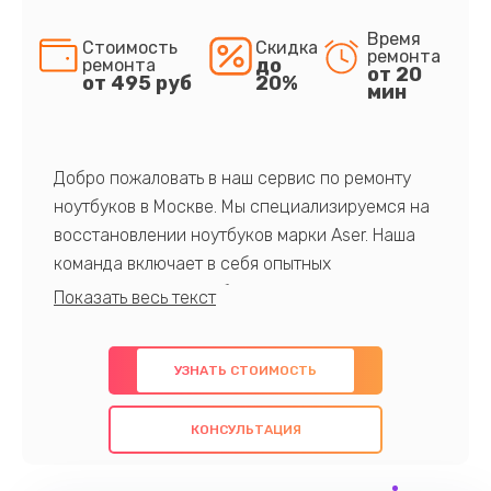
Время
Стоимость
Скидка
ремонта
до
ремонта
от 20
от 495 руб
20%
мин
Добро пожаловать в наш сервис по ремонту
ноутбуков в Москве. Мы специализируемся на
восстановлении ноутбуков марки Aser. Наша
команда включает в себя опытных
профессионалов с обширными знаниями и
многолетним опытом в данной области. Мы
предлагаем быстрый и качественный ремонт с
УЗНАТЬ СТОИМОСТЬ
использованием оригинальных компонентов, а
также гарантируем качество всех
КОНСУЛЬТАЦИЯ
проведенных работ. Наша цель - предоставить
клиентам надежное и профессиональное