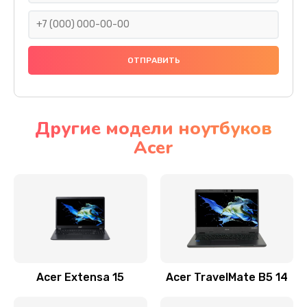
930 руб.
Заказать
Ремонт подсветки
1200 руб.
Заказать
Другие модели ноутбуков
Acer
Настройка BIOS
650 руб.
Заказать
Замена видеочипа
2500 руб.
Заказать
Acer Extensa 15
Acer TravelMate B5 14
Ремонт разъема питания