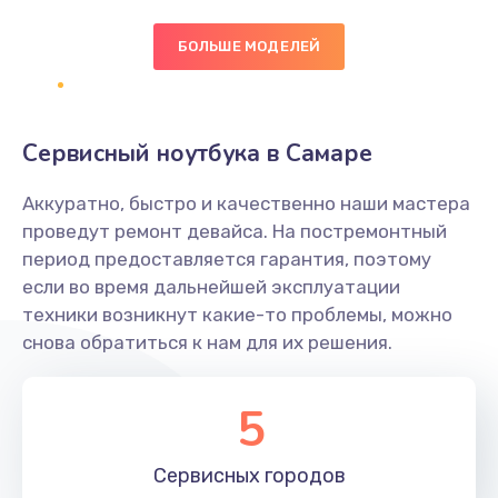
БОЛЬШЕ МОДЕЛЕЙ
Замена экрана
1095 руб.
Заказать
Сервисный ноутбука в Самаре
Замена северного моста
Аккуратно, быстро и качественно наши мастера
1950 руб.
проведут ремонт девайса. На постремонтный
Заказать
период предоставляется гарантия, поэтому
если во время дальнейшей эксплуатации
Ремонт цепей питания
техники возникнут какие-то проблемы, можно
снова обратиться к нам для их решения.
2500 руб.
Заказать
5
Замена жесткого диска
660 руб.
Сервисных
городов