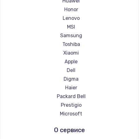
Huawei
Ремонт ноутбуков Getac
Honor
Ремонт ноутбуков Epson
Lenovo
Ремонт ноутбуков Philips
MSI
Ремонт ноутбуков LG
Samsung
Ремонт ноутбуков Panasonic
Toshiba
Ремонт ноутбуков Irbis
Xiaomi
Ремонт ноутбуков Thunderobot
Apple
Ремонт ноутбуков Hasee
Dell
Ремонт ноутбуков ZTE
Digma
Ремонт ноутбуков Hiper
Haier
Ремонт ноутбуков Evga
Packard Bell
Ремонт ноутбуков Google
Prestigio
Ремонт ноутбуков Echips
Microsoft
Ремонт ноутбуков Ardor
Alienware
О сервисе
Ремонт ноутбуков Predator
Aquarius
Ремонт ноутбуков iru