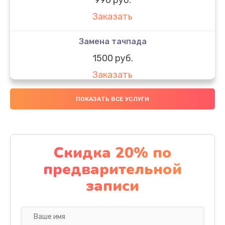
Заказать
Замена тачпада
1500 руб.
Заказать
Замена южного моста
ПОКАЗАТЬ ВСЕ УСЛУГИ
1950 руб.
Заказать
Скидка 20% по
Чистка от пыли
предварительной
1060 руб.
записи
Заказать
Настройка ОС