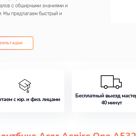
алов с обширными знаниями и
и. Мы предлагаем быстрый и
ем оригинальных компонентов, а также
ых работ. Наша цель - предоставить
ое обслуживание, удовлетворяя их
СУЛЬТАЦИЯ
медлите записаться на ремонт уже
Бесплатный выезд масте
таем с юр. и физ. лицами
40 минут