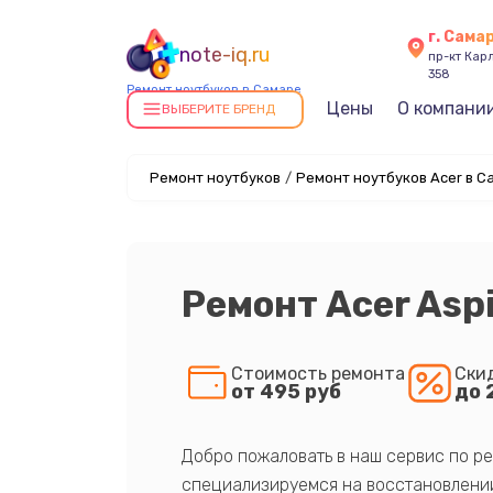
г. Сама
note-iq.ru
пр-кт Карл
358
Ремонт ноутбуков в Самаре
Цены
О компани
ВЫБЕРИТЕ БРЕНД
Ремонт ноутбуков
/
Ремонт ноутбуков Acer в С
Ремонт Acer Asp
Стоимость ремонта
Ски
от 495 руб
до 
Добро пожаловать в наш сервис по ре
специализируемся на восстановлении