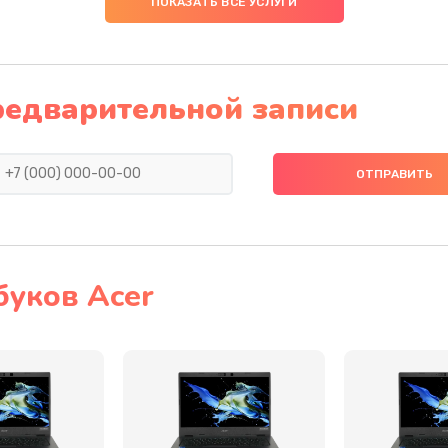
ПОКАЗАТЬ ВСЕ УСЛУГИ
20 мин
3 года
50 мин
1 год
редварительной записи
40 мин
3 года
20 мин
3 года
50 мин
3 года
буков Acer
40 мин
2 года
30 мин
2 года
60 мин
3 года