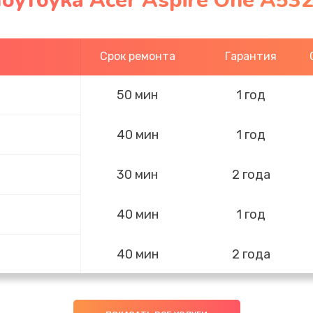
оутбука Acer Aspire One A532
Срок ремонта
Гарантия
50 мин
1 год
40 мин
1 год
30 мин
2 года
40 мин
1 год
40 мин
2 года
40 мин
2 года