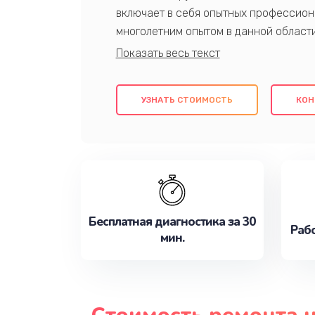
включает в себя опытных профессион
многолетним опытом в данной област
качественный ремонт с использовани
гарантируем качество всех проведенн
клиентам надежное и профессиональн
УЗНАТЬ СТОИМОСТЬ
КОН
потребности наилучшим образом. Не 
сейчас!
Бесплатная диагностика за 30
Рабо
мин.