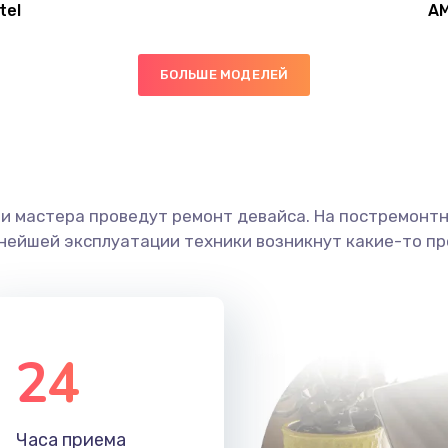
tel
A
60 мин
3 года
БОЛЬШЕ МОДЕЛЕЙ
30 мин
1 год
60 мин
1 год
ши мастера проведут ремонт девайса. На постремонт
40 мин
2 года
ьнейшей эксплуатации техники возникнут какие-то пр
60 мин
1 год
20 мин
2 года
24
20 мин
2 года
Часа приема
40 мин
1 год