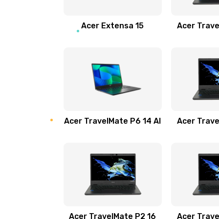
Замена звуковой карты
Acer Extensa 15
Acer Trave
Замена микрофона
Замена оперативной памяти
Замена процессора
Acer TravelMate P6 14 AI
Acer Trave
Замена системы охлаждения
Замена термопасты
Замена шлейфа матрицы
Замена экрана
Acer TravelMate P2 16
Acer Trave