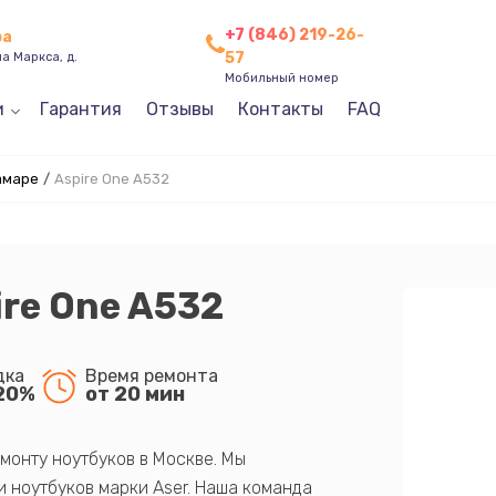
+7 (846) 219-26-
ра
57
а Маркса, д.
Мобильный номер
и
Гарантия
Отзывы
Контакты
FAQ
амаре
/
Aspire One A532
ire One A532
дка
Время ремонта
20%
от 20 мин
монту ноутбуков в Москве. Мы
 ноутбуков марки Aser. Наша команда