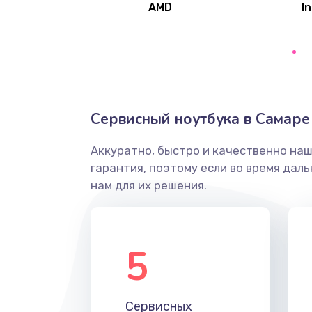
AMD
In
Замена северного моста
Ремонт цепей питания
Замена жесткого диска
Сервисный ноутбука в Самаре
Аккуратно, быстро и качественно на
Установка драйверов
гарантия, поэтому если во время дал
нам для их решения.
Замена вебкамеры
Ремонт петель крышки
5
Настройка Wi-Fi
Сервисных
Замена HDMI