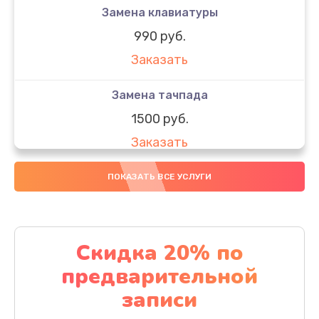
Замена клавиатуры
990 руб.
Заказать
Замена тачпада
1500 руб.
Заказать
Замена южного моста
ПОКАЗАТЬ ВСЕ УСЛУГИ
1950 руб.
Заказать
Скидка 20% по
Чистка от пыли
предварительной
1060 руб.
записи
Заказать