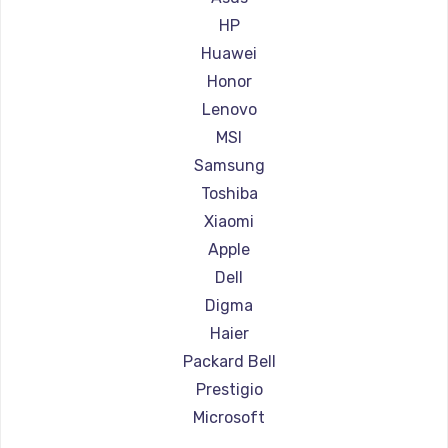
Ремонт ноутбуков Aorus
HP
Ремонт ноутбуков Maibenben
Huawei
Ремонт ноутбуков Getac
Honor
Ремонт ноутбуков Epson
Lenovo
Ремонт ноутбуков Philips
MSI
Ремонт ноутбуков LG
Samsung
Ремонт ноутбуков Panasonic
Toshiba
Ремонт ноутбуков Irbis
Xiaomi
Ремонт ноутбуков Thunderobot
Apple
Ремонт ноутбуков Hasee
Dell
Ремонт ноутбуков ZTE
Digma
Ремонт ноутбуков Hiper
Haier
Ремонт ноутбуков Evga
Packard Bell
Ремонт ноутбуков Google
Prestigio
Ремонт ноутбуков Echips
Microsoft
Ремонт ноутбуков Ardor
Alienware