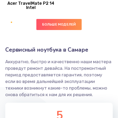
Acer TravelMate P2 14
950 руб.
Intel
Заказать
БОЛЬШЕ МОДЕЛЕЙ
Замена экрана
1095 руб.
Заказать
Сервисный ноутбука в Самаре
Замена северного моста
Аккуратно, быстро и качественно наши мастера
1950 руб.
проведут ремонт девайса. На постремонтный
Заказать
период предоставляется гарантия, поэтому
если во время дальнейшей эксплуатации
Ремонт цепей питания
техники возникнут какие-то проблемы, можно
снова обратиться к нам для их решения.
2500 руб.
Заказать
5
Замена жесткого диска