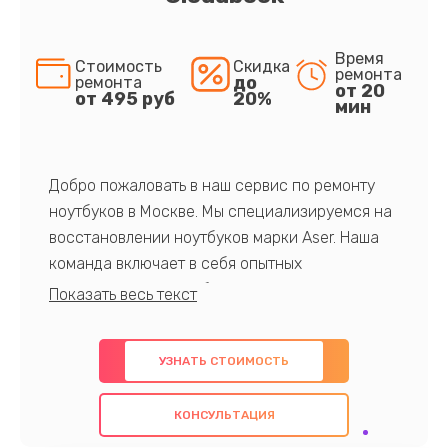
Время
Стоимость
Скидка
ремонта
до
ремонта
от 20
от 495 руб
20%
мин
Добро пожаловать в наш сервис по ремонту
ноутбуков в Москве. Мы специализируемся на
восстановлении ноутбуков марки Aser. Наша
команда включает в себя опытных
профессионалов с обширными знаниями и
многолетним опытом в данной области. Мы
предлагаем быстрый и качественный ремонт с
УЗНАТЬ СТОИМОСТЬ
использованием оригинальных компонентов, а
также гарантируем качество всех
КОНСУЛЬТАЦИЯ
проведенных работ. Наша цель - предоставить
клиентам надежное и профессиональное