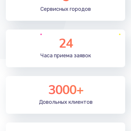
660 руб.
Сервисных
городов
Заказать
Установка драйверов
24
725 руб.
Заказать
Часа приема
заявок
Замена вебкамеры
1400 руб.
3000+
Заказать
Ремонт петель крышки
Довольных
клиентов
1190 руб.
Заказать