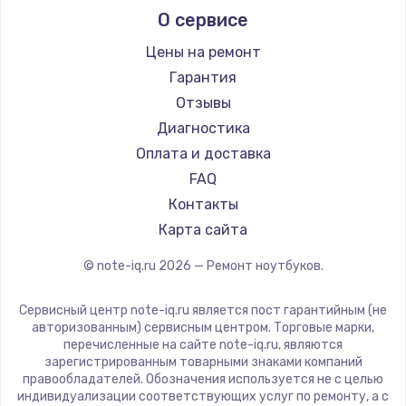
О сервисе
Ремонт ноутбуков Predator
Aquarius
Ремонт ноутбуков iru
Gigabyte
Цены на ремонт
Ремонт ноутбуков Machenike
Aorus
Гарантия
Ремонт ноутбуков DEXP
Maibenben
Отзывы
Ремонт ноутбуков Teclast
Getac
Диагностика
Ремонт ноутбуков CHUWI
Epson
Оплата и доставка
Ремонт ноутбуков Colorful
Philips
FAQ
LG
Контакты
Panasonic
Карта сайта
Irbis
© note-iq.ru
2026
— Ремонт ноутбуков.
Thunderobot
Hasee
Сервисный центр note-iq.ru является пост гарантийным (не
ZTE
авторизованным) сервисным центром. Торговые марки,
перечисленные на сайте note-iq.ru, являются
Hiper
зарегистрированным товарными знаками компаний
Evga
правообладателей. Обозначения используется не с целью
индивидуализации соответствующих услуг по ремонту, а с
Google