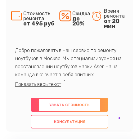
Время
Стоимость
Скидка
ремонта
до
ремонта
от 20
от 495 руб
20%
мин
Добро пожаловать в наш сервис по ремонту
ноутбуков в Москве. Мы специализируемся на
восстановлении ноутбуков марки Aser. Наша
команда включает в себя опытных
профессионалов с обширными знаниями и
многолетним опытом в данной области. Мы
предлагаем быстрый и качественный ремонт с
УЗНАТЬ СТОИМОСТЬ
использованием оригинальных компонентов, а
также гарантируем качество всех
КОНСУЛЬТАЦИЯ
проведенных работ. Наша цель - предоставить
клиентам надежное и профессиональное