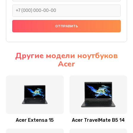
930 руб.
Заказать
Ремонт подсветки
1200 руб.
Заказать
Другие модели ноутбуков
Acer
Настройка BIOS
650 руб.
Заказать
Замена видеочипа
2500 руб.
Заказать
Acer Extensa 15
Acer TravelMate B5 14
Ремонт разъема питания