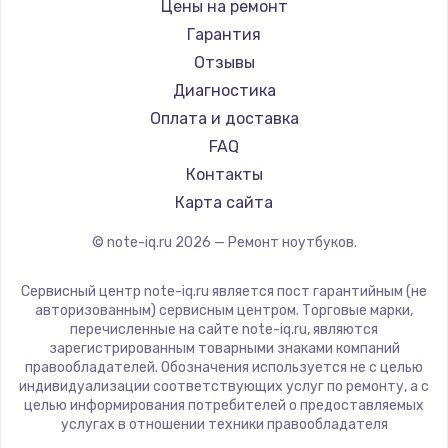
Gigabyte
Цены на ремонт
Ремонт ноутбуков Machenike
Aorus
Гарантия
Ремонт ноутбуков DEXP
Maibenben
Отзывы
Ремонт ноутбуков Teclast
Getac
Диагностика
Ремонт ноутбуков CHUWI
Epson
Оплата и доставка
Ремонт ноутбуков Colorful
Philips
FAQ
LG
Контакты
Panasonic
Карта сайта
Irbis
© note-iq.ru
2026
— Ремонт ноутбуков.
Thunderobot
Hasee
Сервисный центр note-iq.ru является пост гарантийным (не
ZTE
авторизованным) сервисным центром. Торговые марки,
перечисленные на сайте note-iq.ru, являются
Hiper
зарегистрированным товарными знаками компаний
Evga
правообладателей. Обозначения используется не с целью
индивидуализации соответствующих услуг по ремонту, а с
Google
целью информирования потребителей о предоставляемых
Echips
услугах в отношении техники правообладателя