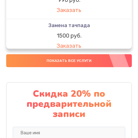
Заказать
Замена тачпада
1500 руб.
Заказать
Замена южного моста
ПОКАЗАТЬ ВСЕ УСЛУГИ
1950 руб.
Заказать
Скидка 20% по
Чистка от пыли
предварительной
1060 руб.
записи
Заказать
Настройка ОС