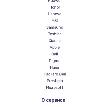
Huawei
Ремонт ноутбуков Getac
Honor
Ремонт ноутбуков Epson
Lenovo
Ремонт ноутбуков Philips
MSI
Ремонт ноутбуков LG
Samsung
Ремонт ноутбуков Panasonic
Toshiba
Ремонт ноутбуков Irbis
Xiaomi
Ремонт ноутбуков Thunderobot
Apple
Ремонт ноутбуков Hasee
Dell
Ремонт ноутбуков ZTE
Digma
Ремонт ноутбуков Hiper
Haier
Ремонт ноутбуков Evga
Packard Bell
Ремонт ноутбуков Google
Prestigio
Ремонт ноутбуков Echips
Microsoft
Ремонт ноутбуков Ardor
Alienware
О сервисе
Ремонт ноутбуков Predator
Aquarius
Ремонт ноутбуков iru