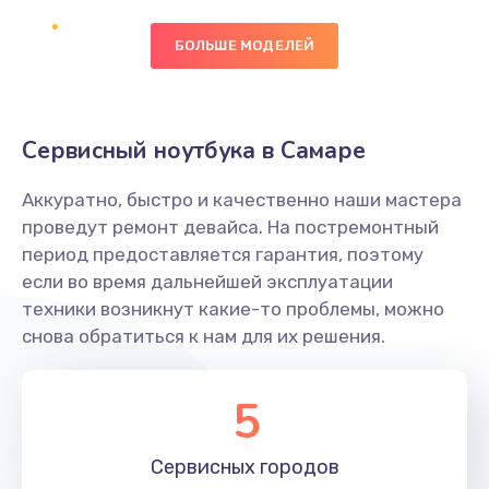
БОЛЬШЕ МОДЕЛЕЙ
Замена экрана
1095 руб.
Заказать
Сервисный ноутбука в Самаре
Замена северного моста
Аккуратно, быстро и качественно наши мастера
1950 руб.
проведут ремонт девайса. На постремонтный
Заказать
период предоставляется гарантия, поэтому
если во время дальнейшей эксплуатации
Ремонт цепей питания
техники возникнут какие-то проблемы, можно
снова обратиться к нам для их решения.
2500 руб.
Заказать
5
Замена жесткого диска
660 руб.
Сервисных
городов