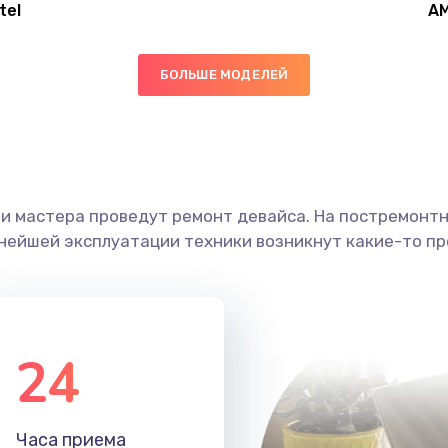
tel
A
20 мин
2 года
БОЛЬШЕ МОДЕЛЕЙ
30 мин
3 года
20 мин
3 года
ши мастера проведут ремонт девайса. На постремонт
40 мин
3 года
ьнейшей эксплуатации техники возникнут какие-то пр
30 мин
1 год
60 мин
1 год
24
60 мин
1 год
Часа приема
30 мин
1 год