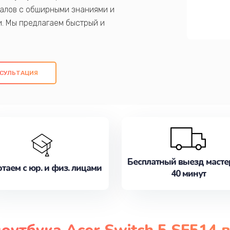
алов с обширными знаниями и
и. Мы предлагаем быстрый и
ем оригинальных компонентов, а также
ых работ. Наша цель - предоставить
ое обслуживание, удовлетворяя их
СУЛЬТАЦИЯ
медлите записаться на ремонт уже
Бесплатный выезд масте
таем с юр. и физ. лицами
40 минут