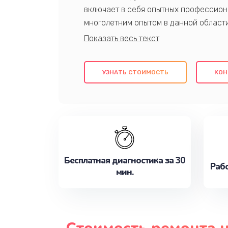
включает в себя опытных профессион
многолетним опытом в данной област
качественный ремонт с использовани
гарантируем качество всех проведенн
клиентам надежное и профессиональн
УЗНАТЬ СТОИМОСТЬ
КОН
потребности наилучшим образом. Не 
сейчас!
Бесплатная диагностика за 30
Рабо
мин.