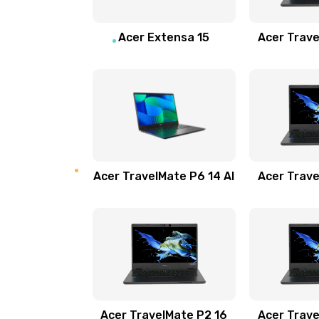
Замена звуковой карты
Acer Extensa 15
Acer Trave
Замена микрофона
Замена оперативной памяти
Замена процессора
Acer TravelMate P6 14 AI
Acer Trave
Замена системы охлаждения
Замена термопасты
Замена шлейфа матрицы
Замена экрана
Acer TravelMate P2 16
Acer Trave