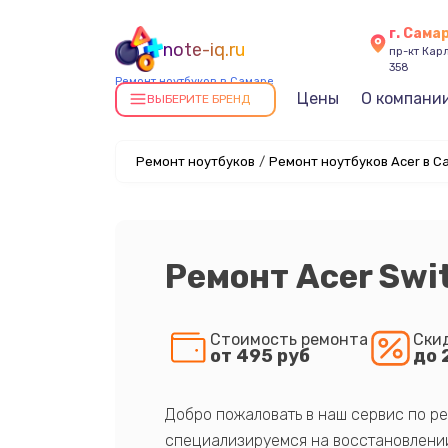
г. Сама
note-iq.ru
пр-кт Карл
358
Ремонт ноутбуков в Самаре
Цены
О компани
ВЫБЕРИТЕ БРЕНД
Ремонт ноутбуков
/
Ремонт ноутбуков Acer в С
Ремонт Acer Swi
Стоимость ремонта
Ски
от 495 руб
до 
Добро пожаловать в наш сервис по ре
специализируемся на восстановлении