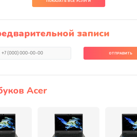
ПОКАЗАТЬ ВСЕ УСЛУГИ
60 мин
3 года
30 мин
1 год
редварительной записи
60 мин
3 года
60 мин
3 года
60 мин
3 года
буков Acer
50 мин
3 года
40 мин
1 год
30 мин
3 года