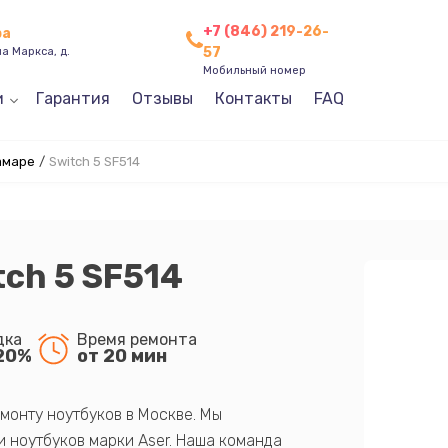
+7 (846) 219-26-
ра
57
а Маркса, д.
Мобильный номер
и
Гарантия
Отзывы
Контакты
FAQ
амаре
/
Switch 5 SF514
tch 5 SF514
дка
Время ремонта
20%
от 20 мин
монту ноутбуков в Москве. Мы
 ноутбуков марки Aser. Наша команда