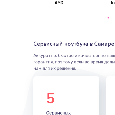
AMD
In
Замена северного моста
Ремонт цепей питания
Замена жесткого диска
Сервисный ноутбука в Самаре
Аккуратно, быстро и качественно на
Установка драйверов
гарантия, поэтому если во время дал
нам для их решения.
Замена вебкамеры
Ремонт петель крышки
5
Настройка Wi-Fi
Сервисных
Замена HDMI