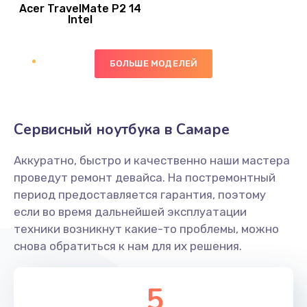
Acer TravelMate P2 14
950 руб.
Intel
Заказать
БОЛЬШЕ МОДЕЛЕЙ
Замена экрана
1095 руб.
Заказать
Сервисный ноутбука в Самаре
Замена северного моста
Аккуратно, быстро и качественно наши мастера
1950 руб.
проведут ремонт девайса. На постремонтный
Заказать
период предоставляется гарантия, поэтому
если во время дальнейшей эксплуатации
Ремонт цепей питания
техники возникнут какие-то проблемы, можно
снова обратиться к нам для их решения.
2500 руб.
Заказать
5
Замена жесткого диска