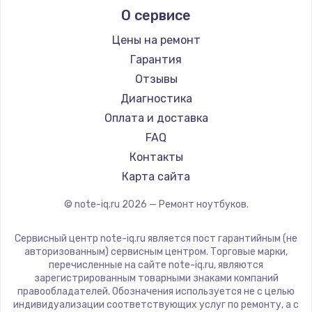
О сервисе
Ремонт ноутбуков Predator
Aquarius
Ремонт ноутбуков iru
Gigabyte
Цены на ремонт
Ремонт ноутбуков Machenike
Aorus
Гарантия
Ремонт ноутбуков DEXP
Maibenben
Отзывы
Ремонт ноутбуков Teclast
Getac
Диагностика
Ремонт ноутбуков CHUWI
Epson
Оплата и доставка
Ремонт ноутбуков Colorful
Philips
FAQ
LG
Контакты
Panasonic
Карта сайта
Irbis
© note-iq.ru
2026
— Ремонт ноутбуков.
Thunderobot
Hasee
Сервисный центр note-iq.ru является пост гарантийным (не
ZTE
авторизованным) сервисным центром. Торговые марки,
перечисленные на сайте note-iq.ru, являются
Hiper
зарегистрированным товарными знаками компаний
Evga
правообладателей. Обозначения используется не с целью
индивидуализации соответствующих услуг по ремонту, а с
Google