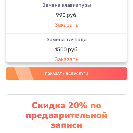
Замена клавиатуры
990 руб.
Заказать
Замена тачпада
1500 руб.
Заказать
Замена южного моста
ПОКАЗАТЬ ВСЕ УСЛУГИ
1950 руб.
Заказать
Скидка 20% по
Чистка от пыли
предварительной
1060 руб.
записи
Заказать