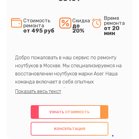
Время
Стоимость
Скидка
ремонта
до
ремонта
от 20
от 495 руб
20%
мин
Добро пожаловать в наш сервис по ремонту
ноутбуков в Москве. Мы специализируемся на
восстановлении ноутбуков марки Aser. Наша
команда включает в себя опытных
профессионалов с обширными знаниями и
многолетним опытом в данной области. Мы
предлагаем быстрый и качественный ремонт с
УЗНАТЬ СТОИМОСТЬ
использованием оригинальных компонентов, а
также гарантируем качество всех
КОНСУЛЬТАЦИЯ
проведенных работ. Наша цель - предоставить
клиентам надежное и профессиональное