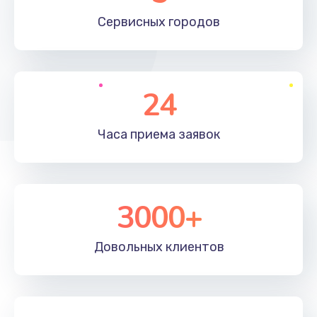
660 руб.
Сервисных
городов
Заказать
Установка драйверов
24
725 руб.
Заказать
Часа приема
заявок
Замена вебкамеры
1400 руб.
3000+
Заказать
Ремонт петель крышки
Довольных
клиентов
1190 руб.
Заказать