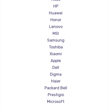
Ремонт ноутбуков Aorus
HP
Ремонт ноутбуков Maibenben
Huawei
Ремонт ноутбуков Getac
Honor
Ремонт ноутбуков Epson
Lenovo
Ремонт ноутбуков Philips
MSI
Ремонт ноутбуков LG
Samsung
Ремонт ноутбуков Panasonic
Toshiba
Ремонт ноутбуков Irbis
Xiaomi
Ремонт ноутбуков Thunderobot
Apple
Ремонт ноутбуков Hasee
Dell
Ремонт ноутбуков ZTE
Digma
Ремонт ноутбуков Hiper
Haier
Ремонт ноутбуков Evga
Packard Bell
Ремонт ноутбуков Google
Prestigio
Ремонт ноутбуков Echips
Microsoft
Ремонт ноутбуков Ardor
Alienware