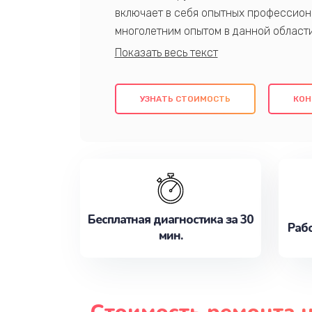
включает в себя опытных профессион
многолетним опытом в данной област
качественный ремонт с использовани
гарантируем качество всех проведенн
клиентам надежное и профессиональн
УЗНАТЬ СТОИМОСТЬ
КОН
потребности наилучшим образом. Не 
сейчас!
Бесплатная диагностика за 30
Рабо
мин.