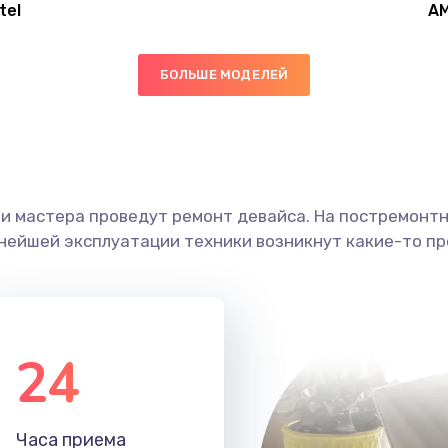
tel
A
40 мин
3 года
БОЛЬШЕ МОДЕЛЕЙ
30 мин
1 год
50 мин
1 год
ши мастера проведут ремонт девайса. На постремонт
20 мин
2 года
ьнейшей эксплуатации техники возникнут какие-то пр
30 мин
1 год
40 мин
2 года
24
60 мин
3 года
Часа приема
40 мин
2 года