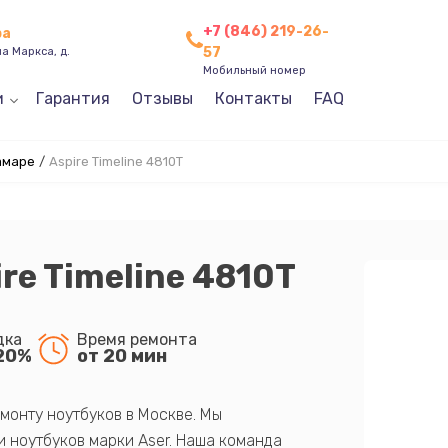
+7 (846) 219-26-
ра
57
а Маркса, д.
Мобильный номер
и
Гарантия
Отзывы
Контакты
FAQ
амаре
/
Aspire Timeline 4810T
re Timeline 4810T
дка
Время ремонта
20%
от 20 мин
монту ноутбуков в Москве. Мы
 ноутбуков марки Aser. Наша команда