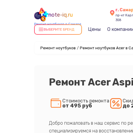
г. Сама
note-iq.ru
пр-кт Карл
358
Ремонт ноутбуков в Самаре
Цены
О компани
ВЫБЕРИТЕ БРЕНД
Ремонт ноутбуков
/
Ремонт ноутбуков Acer в С
Ремонт Acer Aspi
Стоимость ремонта
Ски
от 495 руб
до 
Добро пожаловать в наш сервис по ре
специализируемся на восстановлении