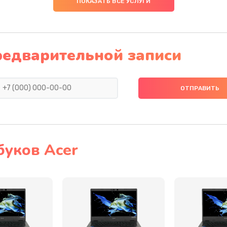
ПОКАЗАТЬ ВСЕ УСЛУГИ
60 мин
1 год
20 мин
1 год
редварительной записи
20 мин
1 год
20 мин
2 года
60 мин
3 года
буков Acer
20 мин
3 года
30 мин
1 год
20 мин
2 года