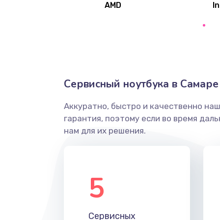
AMD
In
Замена северного моста
Ремонт цепей питания
Замена жесткого диска
Сервисный ноутбука в Самаре
Аккуратно, быстро и качественно на
Установка драйверов
гарантия, поэтому если во время дал
нам для их решения.
Замена вебкамеры
Ремонт петель крышки
5
Настройка Wi-Fi
Сервисных
Замена HDMI