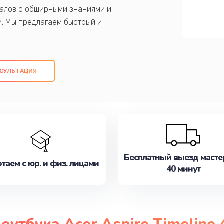
алов с обширными знаниями и
и. Мы предлагаем быстрый и
ем оригинальных компонентов, а также
ых работ. Наша цель - предоставить
ое обслуживание, удовлетворяя их
СУЛЬТАЦИЯ
медлите записаться на ремонт уже
Бесплатный выезд масте
таем с юр. и физ. лицами
40 минут