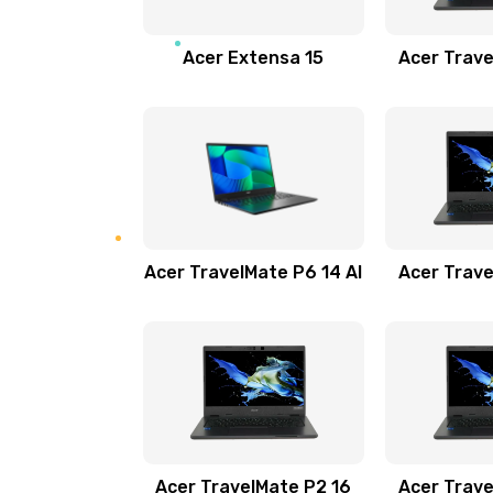
Замена звуковой карты
Acer Extensa 15
Acer Trave
Замена микрофона
Замена оперативной памяти
Замена процессора
Acer TravelMate P6 14 AI
Acer Trave
Замена системы охлаждения
Замена термопасты
Замена шлейфа матрицы
Замена экрана
Acer TravelMate P2 16
Acer Trave