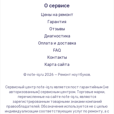
О сервисе
Ремонт ноутбуков Predator
Aquarius
Ремонт ноутбуков iru
Gigabyte
Цены на ремонт
Ремонт ноутбуков Machenike
Aorus
Гарантия
Ремонт ноутбуков DEXP
Maibenben
Отзывы
Ремонт ноутбуков Teclast
Getac
Диагностика
Ремонт ноутбуков CHUWI
Epson
Оплата и доставка
Ремонт ноутбуков Colorful
Philips
FAQ
LG
Контакты
Panasonic
Карта сайта
Irbis
© note-iq.ru
2026
— Ремонт ноутбуков.
Thunderobot
Hasee
Сервисный центр note-iq.ru является пост гарантийным (не
ZTE
авторизованным) сервисным центром. Торговые марки,
перечисленные на сайте note-iq.ru, являются
Hiper
зарегистрированным товарными знаками компаний
Evga
правообладателей. Обозначения используется не с целью
индивидуализации соответствующих услуг по ремонту, а с
Google