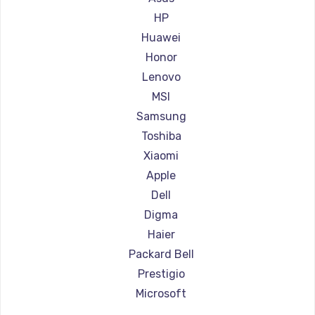
Ремонт ноутбуков Aorus
HP
Ремонт ноутбуков Maibenben
Huawei
Ремонт ноутбуков Getac
Honor
Ремонт ноутбуков Epson
Lenovo
Ремонт ноутбуков Philips
MSI
Ремонт ноутбуков LG
Samsung
Ремонт ноутбуков Panasonic
Toshiba
Ремонт ноутбуков Irbis
Xiaomi
Ремонт ноутбуков Thunderobot
Apple
Ремонт ноутбуков Hasee
Dell
Ремонт ноутбуков ZTE
Digma
Ремонт ноутбуков Hiper
Haier
Ремонт ноутбуков Evga
Packard Bell
Ремонт ноутбуков Google
Prestigio
Ремонт ноутбуков Echips
Microsoft
Ремонт ноутбуков Ardor
Alienware