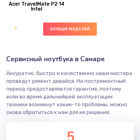
Acer TravelMate P2 14
950 руб.
Intel
Заказать
БОЛЬШЕ МОДЕЛЕЙ
Замена экрана
1095 руб.
Заказать
Сервисный ноутбука в Самаре
Замена северного моста
Аккуратно, быстро и качественно наши мастера
1950 руб.
проведут ремонт девайса. На постремонтный
Заказать
период предоставляется гарантия, поэтому
если во время дальнейшей эксплуатации
Ремонт цепей питания
техники возникнут какие-то проблемы, можно
снова обратиться к нам для их решения.
2500 руб.
Заказать
5
Замена жесткого диска