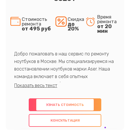
Время
Стоимость
Скидка
ремонта
до
ремонта
от 20
от 495 руб
20%
мин
Добро пожаловать в наш сервис по ремонту
ноутбуков в Москве. Мы специализируемся на
восстановлении ноутбуков марки Aser. Наша
команда включает в себя опытных
профессионалов с обширными знаниями и
многолетним опытом в данной области. Мы
предлагаем быстрый и качественный ремонт с
УЗНАТЬ СТОИМОСТЬ
использованием оригинальных компонентов, а
также гарантируем качество всех
КОНСУЛЬТАЦИЯ
проведенных работ. Наша цель - предоставить
клиентам надежное и профессиональное