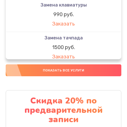
Замена клавиатуры
990 руб.
Заказать
Замена тачпада
1500 руб.
Заказать
Замена южного моста
ПОКАЗАТЬ ВСЕ УСЛУГИ
1950 руб.
Заказать
Скидка 20% по
Чистка от пыли
предварительной
1060 руб.
записи
Заказать