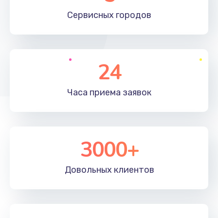
660 руб.
Сервисных
городов
Заказать
Установка драйверов
24
725 руб.
Заказать
Часа приема
заявок
Замена вебкамеры
1400 руб.
3000+
Заказать
Ремонт петель крышки
Довольных
клиентов
1190 руб.
Заказать