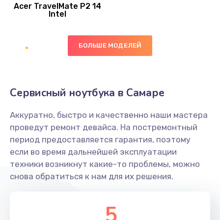
Acer TravelMate P2 14
950 руб.
Intel
Заказать
БОЛЬШЕ МОДЕЛЕЙ
Замена экрана
1095 руб.
Заказать
Сервисный ноутбука в Самаре
Замена северного моста
Аккуратно, быстро и качественно наши мастера
1950 руб.
проведут ремонт девайса. На постремонтный
Заказать
период предоставляется гарантия, поэтому
если во время дальнейшей эксплуатации
Ремонт цепей питания
техники возникнут какие-то проблемы, можно
снова обратиться к нам для их решения.
2500 руб.
Заказать
5
Замена жесткого диска