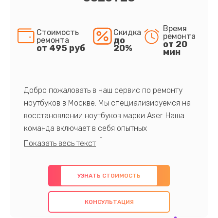
Время
Стоимость
Скидка
ремонта
до
ремонта
от 20
от 495 руб
20%
мин
Добро пожаловать в наш сервис по ремонту
ноутбуков в Москве. Мы специализируемся на
восстановлении ноутбуков марки Aser. Наша
команда включает в себя опытных
профессионалов с обширными знаниями и
многолетним опытом в данной области. Мы
предлагаем быстрый и качественный ремонт с
УЗНАТЬ СТОИМОСТЬ
использованием оригинальных компонентов, а
также гарантируем качество всех
КОНСУЛЬТАЦИЯ
проведенных работ. Наша цель - предоставить
клиентам надежное и профессиональное