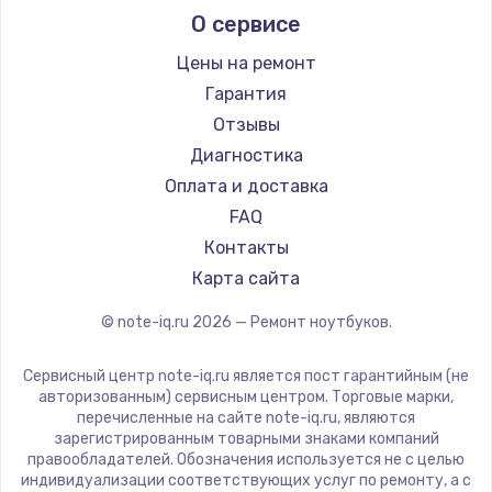
О сервисе
Ремонт ноутбуков Predator
Aquarius
Ремонт ноутбуков iru
Gigabyte
Цены на ремонт
Ремонт ноутбуков Machenike
Aorus
Гарантия
Ремонт ноутбуков DEXP
Maibenben
Отзывы
Ремонт ноутбуков Teclast
Getac
Диагностика
Ремонт ноутбуков CHUWI
Epson
Оплата и доставка
Ремонт ноутбуков Colorful
Philips
FAQ
LG
Контакты
Panasonic
Карта сайта
Irbis
© note-iq.ru
2026
— Ремонт ноутбуков.
Thunderobot
Hasee
Сервисный центр note-iq.ru является пост гарантийным (не
ZTE
авторизованным) сервисным центром. Торговые марки,
перечисленные на сайте note-iq.ru, являются
Hiper
зарегистрированным товарными знаками компаний
Evga
правообладателей. Обозначения используется не с целью
индивидуализации соответствующих услуг по ремонту, а с
Google