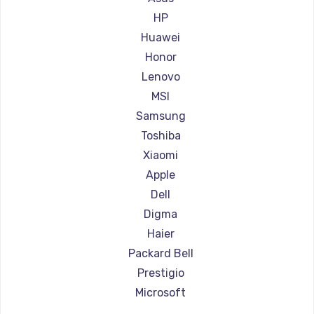
Ремонт ноутбуков Aorus
HP
Ремонт ноутбуков Maibenben
Huawei
Ремонт ноутбуков Getac
Honor
Ремонт ноутбуков Epson
Lenovo
Ремонт ноутбуков Philips
MSI
Ремонт ноутбуков LG
Samsung
Ремонт ноутбуков Panasonic
Toshiba
Ремонт ноутбуков Irbis
Xiaomi
Ремонт ноутбуков Thunderobot
Apple
Ремонт ноутбуков Hasee
Dell
Ремонт ноутбуков ZTE
Digma
Ремонт ноутбуков Hiper
Haier
Ремонт ноутбуков Evga
Packard Bell
Ремонт ноутбуков Google
Prestigio
Ремонт ноутбуков Echips
Microsoft
Ремонт ноутбуков Ardor
Alienware