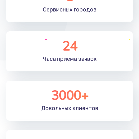
660 руб.
Сервисных
городов
Заказать
Установка драйверов
24
725 руб.
Заказать
Часа приема
заявок
Замена вебкамеры
1400 руб.
3000+
Заказать
Ремонт петель крышки
Довольных
клиентов
1190 руб.
Заказать