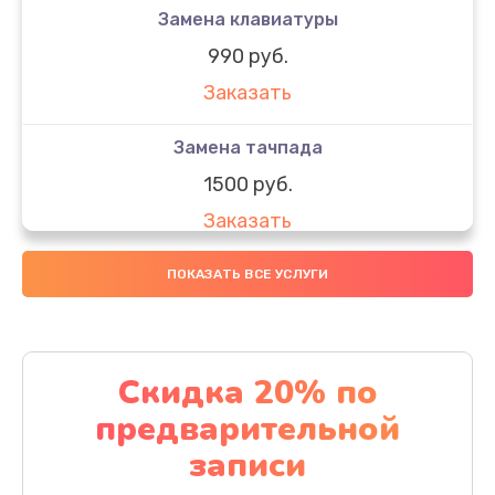
Замена клавиатуры
990 руб.
Заказать
Замена тачпада
1500 руб.
Заказать
Замена южного моста
ПОКАЗАТЬ ВСЕ УСЛУГИ
1950 руб.
Заказать
Скидка 20% по
Чистка от пыли
предварительной
1060 руб.
записи
Заказать