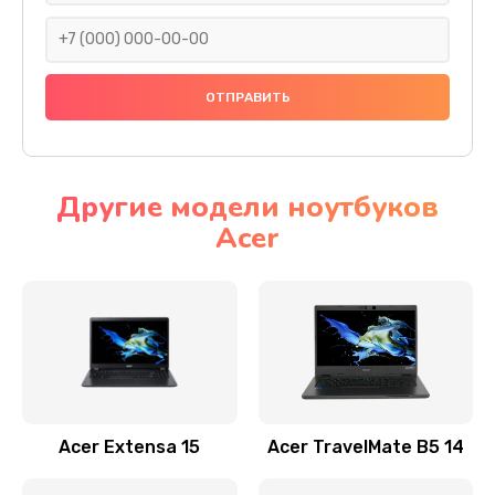
930 руб.
Заказать
Ремонт подсветки
1200 руб.
Заказать
Другие модели ноутбуков
Acer
Настройка BIOS
650 руб.
Заказать
Замена видеочипа
2500 руб.
Заказать
Acer Extensa 15
Acer TravelMate B5 14
Ремонт разъема питания