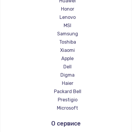
Huawei
Ремонт ноутбуков Getac
Honor
Ремонт ноутбуков Epson
Lenovo
Ремонт ноутбуков Philips
MSI
Ремонт ноутбуков LG
Samsung
Ремонт ноутбуков Panasonic
Toshiba
Ремонт ноутбуков Irbis
Xiaomi
Ремонт ноутбуков Thunderobot
Apple
Ремонт ноутбуков Hasee
Dell
Ремонт ноутбуков ZTE
Digma
Ремонт ноутбуков Hiper
Haier
Ремонт ноутбуков Evga
Packard Bell
Ремонт ноутбуков Google
Prestigio
Ремонт ноутбуков Echips
Microsoft
Ремонт ноутбуков Ardor
Alienware
О сервисе
Ремонт ноутбуков Predator
Aquarius
Ремонт ноутбуков iru