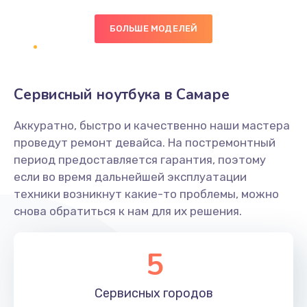
БОЛЬШЕ МОДЕЛЕЙ
Замена экрана
1095 руб.
Заказать
Сервисный ноутбука в Самаре
Замена северного моста
Аккуратно, быстро и качественно наши мастера
1950 руб.
проведут ремонт девайса. На постремонтный
Заказать
период предоставляется гарантия, поэтому
если во время дальнейшей эксплуатации
Ремонт цепей питания
техники возникнут какие-то проблемы, можно
снова обратиться к нам для их решения.
2500 руб.
Заказать
5
Замена жесткого диска
660 руб.
Сервисных
городов