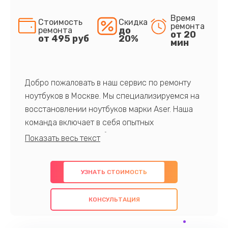
Время
Стоимость
Скидка
ремонта
до
ремонта
от 20
от 495 руб
20%
мин
Добро пожаловать в наш сервис по ремонту
ноутбуков в Москве. Мы специализируемся на
восстановлении ноутбуков марки Aser. Наша
команда включает в себя опытных
профессионалов с обширными знаниями и
многолетним опытом в данной области. Мы
предлагаем быстрый и качественный ремонт с
УЗНАТЬ СТОИМОСТЬ
использованием оригинальных компонентов, а
также гарантируем качество всех
КОНСУЛЬТАЦИЯ
проведенных работ. Наша цель - предоставить
клиентам надежное и профессиональное