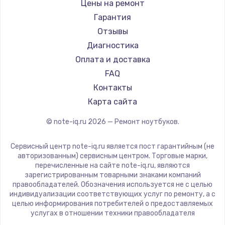
Gigabyte
Цены на ремонт
Ремонт ноутбуков Machenike
Aorus
Гарантия
Ремонт ноутбуков DEXP
Maibenben
Отзывы
Ремонт ноутбуков Teclast
Getac
Диагностика
Ремонт ноутбуков CHUWI
Epson
Оплата и доставка
Ремонт ноутбуков Colorful
Philips
FAQ
LG
Контакты
Panasonic
Карта сайта
Irbis
© note-iq.ru
2026
— Ремонт ноутбуков.
Thunderobot
Hasee
Сервисный центр note-iq.ru является пост гарантийным (не
ZTE
авторизованным) сервисным центром. Торговые марки,
перечисленные на сайте note-iq.ru, являются
Hiper
зарегистрированным товарными знаками компаний
Evga
правообладателей. Обозначения используется не с целью
индивидуализации соответствующих услуг по ремонту, а с
Google
целью информирования потребителей о предоставляемых
Echips
услугах в отношении техники правообладателя