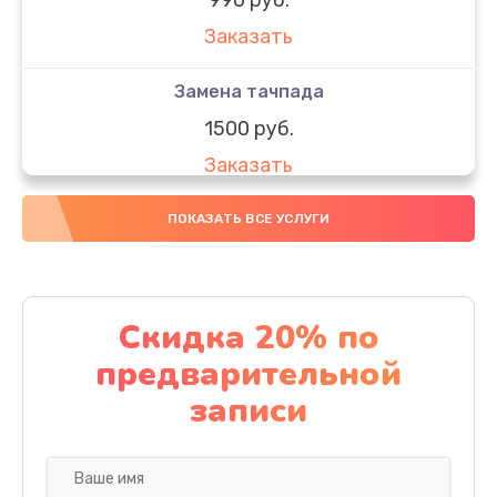
Заказать
Замена тачпада
1500 руб.
Заказать
Замена южного моста
ПОКАЗАТЬ ВСЕ УСЛУГИ
1950 руб.
Заказать
Скидка 20% по
Чистка от пыли
предварительной
1060 руб.
записи
Заказать
Настройка ОС