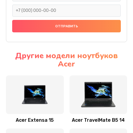
930 руб.
Заказать
Ремонт подсветки
1200 руб.
Заказать
Другие модели ноутбуков
Acer
Настройка BIOS
650 руб.
Заказать
Замена видеочипа
2500 руб.
Заказать
Acer Extensa 15
Acer TravelMate B5 14
Ремонт разъема питания