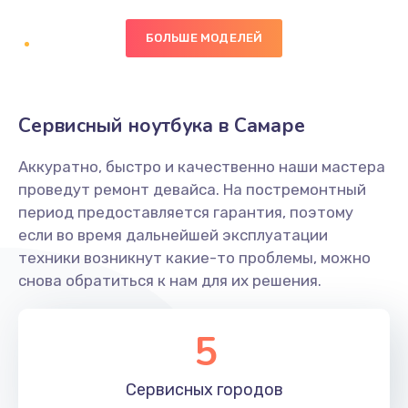
БОЛЬШЕ МОДЕЛЕЙ
Замена экрана
1095 руб.
Заказать
Сервисный ноутбука в Самаре
Замена северного моста
Аккуратно, быстро и качественно наши мастера
1950 руб.
проведут ремонт девайса. На постремонтный
Заказать
период предоставляется гарантия, поэтому
если во время дальнейшей эксплуатации
Ремонт цепей питания
техники возникнут какие-то проблемы, можно
снова обратиться к нам для их решения.
2500 руб.
Заказать
5
Замена жесткого диска
660 руб.
Сервисных
городов