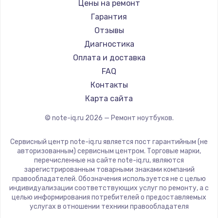
Gigabyte
Цены на ремонт
Ремонт ноутбуков Machenike
Aorus
Гарантия
Ремонт ноутбуков DEXP
Maibenben
Отзывы
Ремонт ноутбуков Teclast
Getac
Диагностика
Ремонт ноутбуков CHUWI
Epson
Оплата и доставка
Ремонт ноутбуков Colorful
Philips
FAQ
LG
Контакты
Panasonic
Карта сайта
Irbis
© note-iq.ru
2026
— Ремонт ноутбуков.
Thunderobot
Hasee
Сервисный центр note-iq.ru является пост гарантийным (не
ZTE
авторизованным) сервисным центром. Торговые марки,
перечисленные на сайте note-iq.ru, являются
Hiper
зарегистрированным товарными знаками компаний
Evga
правообладателей. Обозначения используется не с целью
индивидуализации соответствующих услуг по ремонту, а с
Google
целью информирования потребителей о предоставляемых
Echips
услугах в отношении техники правообладателя