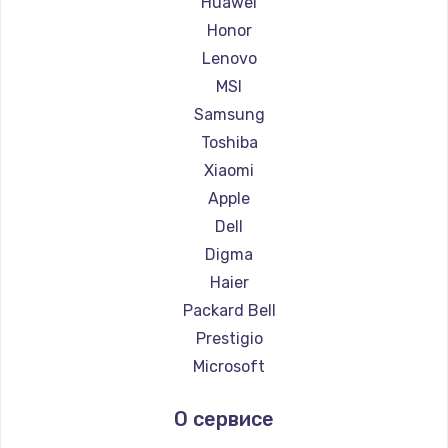
Huawei
Ремонт ноутбуков Getac
Honor
Ремонт ноутбуков Epson
Lenovo
Ремонт ноутбуков Philips
MSI
Ремонт ноутбуков LG
Samsung
Ремонт ноутбуков Panasonic
Toshiba
Ремонт ноутбуков Irbis
Xiaomi
Ремонт ноутбуков Thunderobot
Apple
Ремонт ноутбуков Hasee
Dell
Ремонт ноутбуков ZTE
Digma
Ремонт ноутбуков Hiper
Haier
Ремонт ноутбуков Evga
Packard Bell
Ремонт ноутбуков Google
Prestigio
Ремонт ноутбуков Echips
Microsoft
Ремонт ноутбуков Ardor
Alienware
О сервисе
Ремонт ноутбуков Predator
Aquarius
Ремонт ноутбуков iru