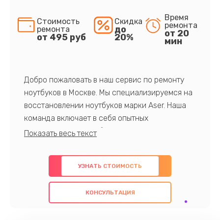
Время
Стоимость
Скидка
ремонта
до
ремонта
от 20
от 495 руб
20%
мин
Добро пожаловать в наш сервис по ремонту
ноутбуков в Москве. Мы специализируемся на
восстановлении ноутбуков марки Aser. Наша
команда включает в себя опытных
профессионалов с обширными знаниями и
многолетним опытом в данной области. Мы
предлагаем быстрый и качественный ремонт с
УЗНАТЬ СТОИМОСТЬ
использованием оригинальных компонентов, а
также гарантируем качество всех
КОНСУЛЬТАЦИЯ
проведенных работ. Наша цель - предоставить
клиентам надежное и профессиональное