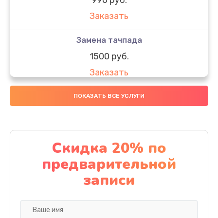
Заказать
Замена тачпада
1500 руб.
Заказать
Замена южного моста
ПОКАЗАТЬ ВСЕ УСЛУГИ
1950 руб.
Заказать
Скидка 20% по
Чистка от пыли
предварительной
1060 руб.
записи
Заказать
Настройка ОС