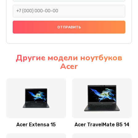
930 руб.
Заказать
Ремонт подсветки
1200 руб.
Заказать
Другие модели ноутбуков
Acer
Настройка BIOS
650 руб.
Заказать
Замена видеочипа
2500 руб.
Заказать
Acer Extensa 15
Acer TravelMate B5 14
Ремонт разъема питания