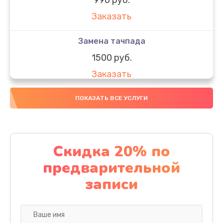
Заказать
Замена тачпада
1500 руб.
Заказать
Замена южного моста
ПОКАЗАТЬ ВСЕ УСЛУГИ
1950 руб.
Заказать
Скидка 20% по
Чистка от пыли
предварительной
1060 руб.
записи
Заказать
Настройка ОС