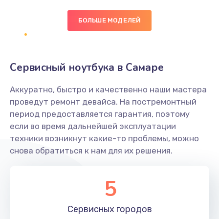
БОЛЬШЕ МОДЕЛЕЙ
Замена экрана
1095 руб.
Заказать
Сервисный ноутбука в Самаре
Замена северного моста
Аккуратно, быстро и качественно наши мастера
1950 руб.
проведут ремонт девайса. На постремонтный
Заказать
период предоставляется гарантия, поэтому
если во время дальнейшей эксплуатации
Ремонт цепей питания
техники возникнут какие-то проблемы, можно
снова обратиться к нам для их решения.
2500 руб.
Заказать
5
Замена жесткого диска
660 руб.
Сервисных
городов