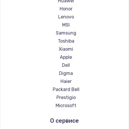
Huawei
Ремонт ноутбуков Getac
Honor
Ремонт ноутбуков Epson
Lenovo
Ремонт ноутбуков Philips
MSI
Ремонт ноутбуков LG
Samsung
Ремонт ноутбуков Panasonic
Toshiba
Ремонт ноутбуков Irbis
Xiaomi
Ремонт ноутбуков Thunderobot
Apple
Ремонт ноутбуков Hasee
Dell
Ремонт ноутбуков ZTE
Digma
Ремонт ноутбуков Hiper
Haier
Ремонт ноутбуков Evga
Packard Bell
Ремонт ноутбуков Google
Prestigio
Ремонт ноутбуков Echips
Microsoft
Ремонт ноутбуков Ardor
Alienware
О сервисе
Ремонт ноутбуков Predator
Aquarius
Ремонт ноутбуков iru