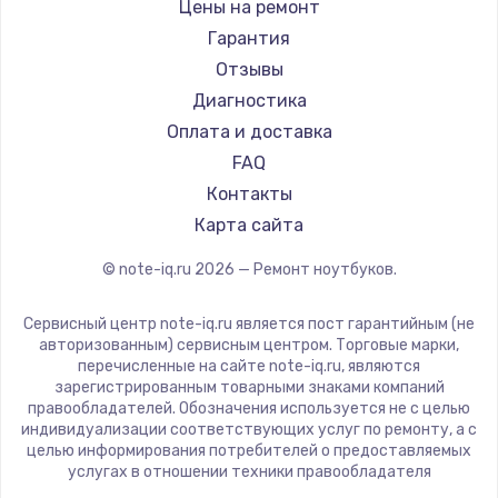
Gigabyte
Цены на ремонт
Ремонт ноутбуков Machenike
Aorus
Гарантия
Ремонт ноутбуков DEXP
Maibenben
Отзывы
Ремонт ноутбуков Teclast
Getac
Диагностика
Ремонт ноутбуков CHUWI
Epson
Оплата и доставка
Ремонт ноутбуков Colorful
Philips
FAQ
LG
Контакты
Panasonic
Карта сайта
Irbis
© note-iq.ru
2026
— Ремонт ноутбуков.
Thunderobot
Hasee
Сервисный центр note-iq.ru является пост гарантийным (не
ZTE
авторизованным) сервисным центром. Торговые марки,
перечисленные на сайте note-iq.ru, являются
Hiper
зарегистрированным товарными знаками компаний
Evga
правообладателей. Обозначения используется не с целью
индивидуализации соответствующих услуг по ремонту, а с
Google
целью информирования потребителей о предоставляемых
Echips
услугах в отношении техники правообладателя