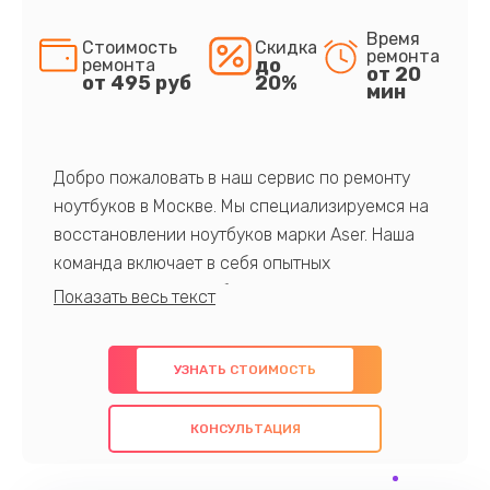
Время
Стоимость
Скидка
ремонта
до
ремонта
от 20
от 495 руб
20%
мин
Добро пожаловать в наш сервис по ремонту
ноутбуков в Москве. Мы специализируемся на
восстановлении ноутбуков марки Aser. Наша
команда включает в себя опытных
профессионалов с обширными знаниями и
многолетним опытом в данной области. Мы
предлагаем быстрый и качественный ремонт с
УЗНАТЬ СТОИМОСТЬ
использованием оригинальных компонентов, а
также гарантируем качество всех
КОНСУЛЬТАЦИЯ
проведенных работ. Наша цель - предоставить
клиентам надежное и профессиональное