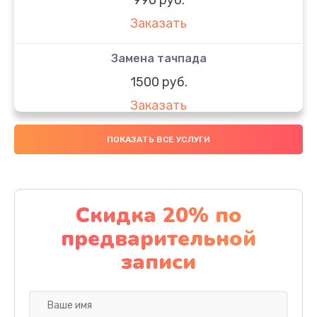
Заказать
Замена тачпада
1500 руб.
Заказать
Замена южного моста
ПОКАЗАТЬ ВСЕ УСЛУГИ
1950 руб.
Заказать
Скидка 20% по
Чистка от пыли
предварительной
1060 руб.
записи
Заказать
Настройка ОС