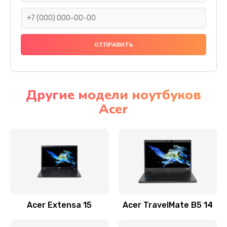
930 руб.
Заказать
Ремонт подсветки
1200 руб.
Заказать
Другие модели ноутбуков
Acer
Настройка BIOS
650 руб.
Заказать
Замена видеочипа
2500 руб.
Заказать
Acer Extensa 15
Acer TravelMate B5 14
Ремонт разъема питания