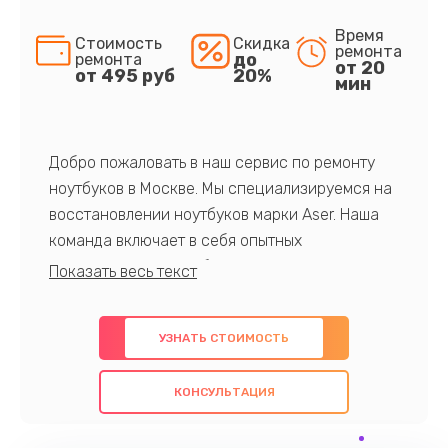
Время
Стоимость
Скидка
ремонта
до
ремонта
от 20
от 495 руб
20%
мин
Добро пожаловать в наш сервис по ремонту
ноутбуков в Москве. Мы специализируемся на
восстановлении ноутбуков марки Aser. Наша
команда включает в себя опытных
профессионалов с обширными знаниями и
многолетним опытом в данной области. Мы
предлагаем быстрый и качественный ремонт с
УЗНАТЬ СТОИМОСТЬ
использованием оригинальных компонентов, а
также гарантируем качество всех
КОНСУЛЬТАЦИЯ
проведенных работ. Наша цель - предоставить
клиентам надежное и профессиональное