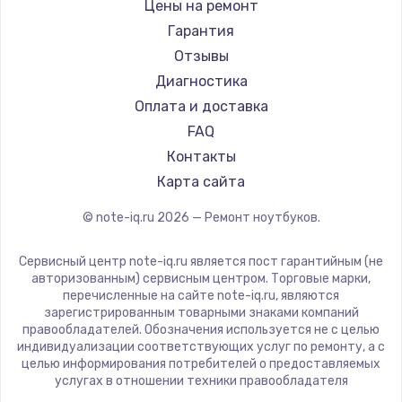
Gigabyte
Цены на ремонт
Ремонт ноутбуков Machenike
Aorus
Гарантия
Ремонт ноутбуков DEXP
Maibenben
Отзывы
Ремонт ноутбуков Teclast
Getac
Диагностика
Ремонт ноутбуков CHUWI
Epson
Оплата и доставка
Ремонт ноутбуков Colorful
Philips
FAQ
LG
Контакты
Panasonic
Карта сайта
Irbis
© note-iq.ru
2026
— Ремонт ноутбуков.
Thunderobot
Hasee
Сервисный центр note-iq.ru является пост гарантийным (не
ZTE
авторизованным) сервисным центром. Торговые марки,
перечисленные на сайте note-iq.ru, являются
Hiper
зарегистрированным товарными знаками компаний
Evga
правообладателей. Обозначения используется не с целью
индивидуализации соответствующих услуг по ремонту, а с
Google
целью информирования потребителей о предоставляемых
Echips
услугах в отношении техники правообладателя