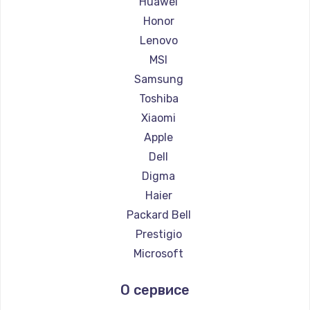
Huawei
Ремонт ноутбуков Getac
Honor
Ремонт ноутбуков Epson
Lenovo
Ремонт ноутбуков Philips
MSI
Ремонт ноутбуков LG
Samsung
Ремонт ноутбуков Panasonic
Toshiba
Ремонт ноутбуков Irbis
Xiaomi
Ремонт ноутбуков Thunderobot
Apple
Ремонт ноутбуков Hasee
Dell
Ремонт ноутбуков ZTE
Digma
Ремонт ноутбуков Hiper
Haier
Ремонт ноутбуков Evga
Packard Bell
Ремонт ноутбуков Google
Prestigio
Ремонт ноутбуков Echips
Microsoft
Ремонт ноутбуков Ardor
Alienware
О сервисе
Ремонт ноутбуков Predator
Aquarius
Ремонт ноутбуков iru