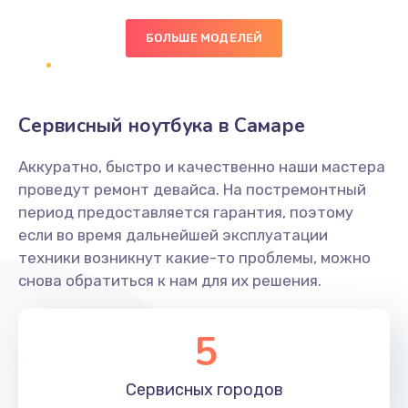
БОЛЬШЕ МОДЕЛЕЙ
Замена экрана
1095 руб.
Заказать
Сервисный ноутбука в Самаре
Замена северного моста
Аккуратно, быстро и качественно наши мастера
1950 руб.
проведут ремонт девайса. На постремонтный
Заказать
период предоставляется гарантия, поэтому
если во время дальнейшей эксплуатации
Ремонт цепей питания
техники возникнут какие-то проблемы, можно
снова обратиться к нам для их решения.
2500 руб.
Заказать
5
Замена жесткого диска
660 руб.
Сервисных
городов