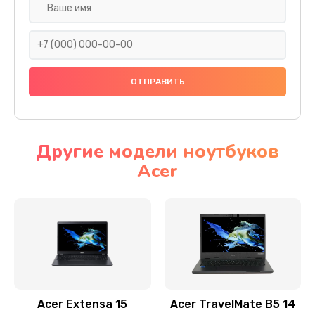
Настройка ОС
930 руб.
Заказать
Ремонт подсветки
1200 руб.
Заказать
Другие модели ноутбуков
Acer
Настройка BIOS
650 руб.
Заказать
Замена видеочипа
2500 руб.
Заказать
Acer Extensa 15
Acer TravelMate B5 14