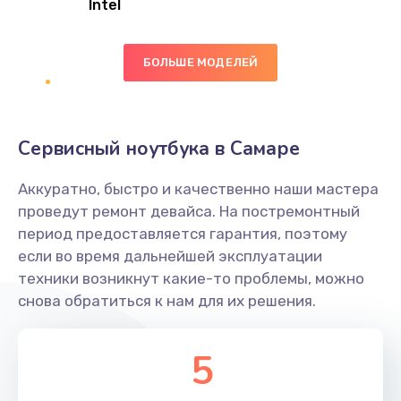
Intel
Заказать
БОЛЬШЕ МОДЕЛЕЙ
Замена экрана
1095 руб.
Заказать
Сервисный ноутбука в Самаре
Замена северного моста
Аккуратно, быстро и качественно наши мастера
1950 руб.
проведут ремонт девайса. На постремонтный
Заказать
период предоставляется гарантия, поэтому
если во время дальнейшей эксплуатации
Ремонт цепей питания
техники возникнут какие-то проблемы, можно
снова обратиться к нам для их решения.
2500 руб.
Заказать
5
Замена жесткого диска