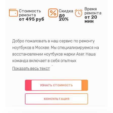
Время
Стоимость
Скидка
ремонта
до
ремонта
от 20
от 495 руб
20%
мин
Добро пожаловать в наш сервис по ремонту
ноутбуков в Москве. Мы специализируемся на
восстановлении ноутбуков марки Aser. Наша
команда включает в себя опытных
профессионалов с обширными знаниями и
многолетним опытом в данной области. Мы
предлагаем быстрый и качественный ремонт с
УЗНАТЬ СТОИМОСТЬ
использованием оригинальных компонентов, а
также гарантируем качество всех
КОНСУЛЬТАЦИЯ
проведенных работ. Наша цель - предоставить
клиентам надежное и профессиональное