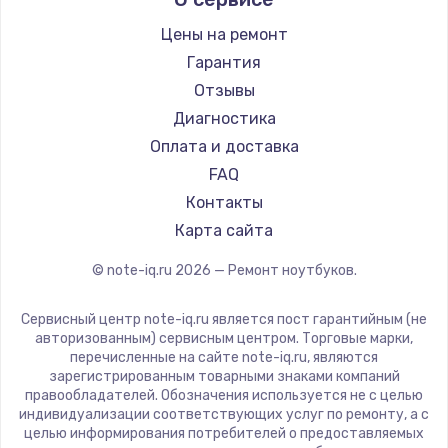
Aquarius
Ремонт ноутбуков iru
Gigabyte
Цены на ремонт
Ремонт ноутбуков Machenike
Aorus
Гарантия
Ремонт ноутбуков DEXP
Maibenben
Отзывы
Ремонт ноутбуков Teclast
Getac
Диагностика
Ремонт ноутбуков CHUWI
Epson
Оплата и доставка
Ремонт ноутбуков Colorful
Philips
FAQ
LG
Контакты
Panasonic
Карта сайта
Irbis
© note-iq.ru
2026
— Ремонт ноутбуков.
Thunderobot
Hasee
Сервисный центр note-iq.ru является пост гарантийным (не
ZTE
авторизованным) сервисным центром. Торговые марки,
перечисленные на сайте note-iq.ru, являются
Hiper
зарегистрированным товарными знаками компаний
Evga
правообладателей. Обозначения используется не с целью
индивидуализации соответствующих услуг по ремонту, а с
Google
целью информирования потребителей о предоставляемых