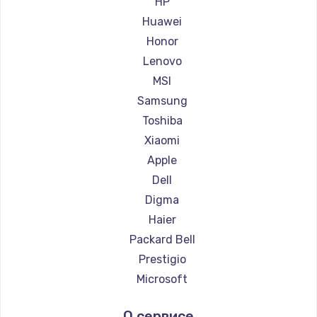
HP
Ремонт ноутбуков Maibenben
Huawei
Ремонт ноутбуков Getac
Honor
Ремонт ноутбуков Epson
Lenovo
Ремонт ноутбуков Philips
MSI
Ремонт ноутбуков LG
Samsung
Ремонт ноутбуков Panasonic
Toshiba
Ремонт ноутбуков Irbis
Xiaomi
Ремонт ноутбуков Thunderobot
Apple
Ремонт ноутбуков Hasee
Dell
Ремонт ноутбуков ZTE
Digma
Ремонт ноутбуков Hiper
Haier
Ремонт ноутбуков Evga
Packard Bell
Ремонт ноутбуков Google
Prestigio
Ремонт ноутбуков Echips
Microsoft
Ремонт ноутбуков Ardor
Alienware
О сервисе
Ремонт ноутбуков Predator