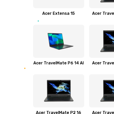
Замена звуковой карты
Acer Extensa 15
Acer Trave
Замена микрофона
Замена оперативной памяти
Замена процессора
Acer TravelMate P6 14 AI
Acer Trave
Замена системы охлаждения
Замена термопасты
Замена шлейфа матрицы
Замена экрана
Acer TravelMate P2 16
Acer Trave