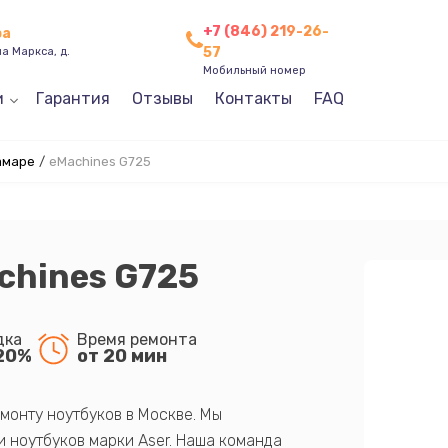
+7 (846) 219-26-
ра
57
а Маркса, д.
Мобильный номер
и
Гарантия
Отзывы
Контакты
FAQ
амаре
/
eMachines G725
chines G725
дка
Время ремонта
20%
от 20 мин
монту ноутбуков в Москве. Мы
 ноутбуков марки Aser. Наша команда