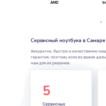
AMD
In
Замена северного моста
Ремонт цепей питания
Замена жесткого диска
Сервисный ноутбука в Самаре
Аккуратно, быстро и качественно на
Установка драйверов
гарантия, поэтому если во время дал
нам для их решения.
Замена вебкамеры
Ремонт петель крышки
5
Настройка Wi-Fi
Сервисных
Замена HDMI