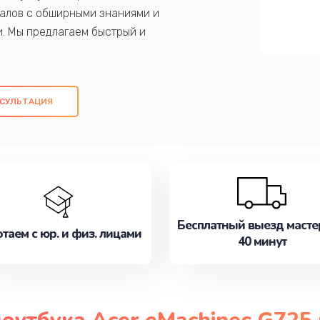
алов с обширными знаниями и
и. Мы предлагаем быстрый и
ем оригинальных компонентов, а также
ых работ. Наша цель - предоставить
ое обслуживание, удовлетворяя их
СУЛЬТАЦИЯ
медлите записаться на ремонт уже
Бесплатный выезд масте
таем с юр. и физ. лицами
40 минут