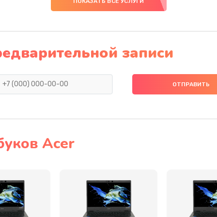
ПОКАЗАТЬ ВСЕ УСЛУГИ
30 мин
3 года
30 мин
1 год
редварительной записи
30 мин
1 год
20 мин
3 года
20 мин
1 год
буков Acer
30 мин
1 год
40 мин
1 год
50 мин
3 года