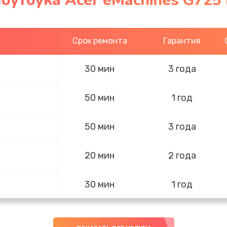
оутбука Acer eMachines G725
Срок ремонта
Гарантия
30 мин
3 года
50 мин
1 год
50 мин
3 года
20 мин
2 года
30 мин
1 год
40 мин
2 года