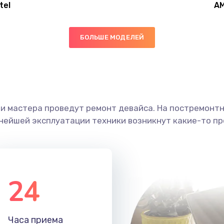
tel
A
20 мин
2 года
БОЛЬШЕ МОДЕЛЕЙ
20 мин
1 год
30 мин
1 год
ши мастера проведут ремонт девайса. На постремонт
60 мин
2 года
ьнейшей эксплуатации техники возникнут какие-то пр
60 мин
3 года
50 мин
2 года
24
40 мин
2 года
Часа приема
40 мин
1 год