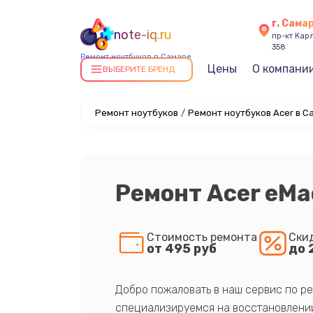
г. Сама
note-iq.ru
пр-кт Карл
358
Ремонт ноутбуков в Самаре
Цены
О компани
ВЫБЕРИТЕ БРЕНД
Ремонт ноутбуков
/
Ремонт ноутбуков Acer в С
Ремонт Acer eMa
Стоимость ремонта
Ски
от 495 руб
до 
Добро пожаловать в наш сервис по ре
специализируемся на восстановлении