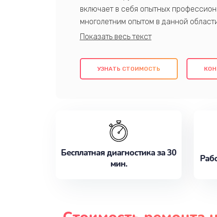
включает в себя опытных профессион
многолетним опытом в данной област
качественный ремонт с использовани
гарантируем качество всех проведенн
клиентам надежное и профессиональн
УЗНАТЬ СТОИМОСТЬ
КОН
потребности наилучшим образом. Не 
сейчас!
Бесплатная диагностика за 30
Рабо
мин.