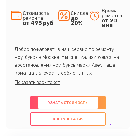
Время
Стоимость
Скидка
ремонта
до
ремонта
от 20
от 495 руб
20%
мин
Добро пожаловать в наш сервис по ремонту
ноутбуков в Москве. Мы специализируемся на
восстановлении ноутбуков марки Aser. Наша
команда включает в себя опытных
профессионалов с обширными знаниями и
многолетним опытом в данной области. Мы
предлагаем быстрый и качественный ремонт с
УЗНАТЬ СТОИМОСТЬ
использованием оригинальных компонентов, а
также гарантируем качество всех
КОНСУЛЬТАЦИЯ
проведенных работ. Наша цель - предоставить
клиентам надежное и профессиональное