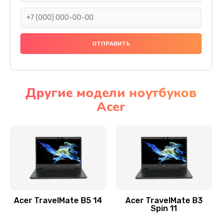
930 руб.
Заказать
Ремонт подсветки
1200 руб.
Заказать
Другие модели ноутбуков
Acer
Настройка BIOS
650 руб.
Заказать
Замена видеочипа
2500 руб.
Заказать
Acer TravelMate B5 14
Acer TravelMate B3
Spin 11
Ремонт разъема питания