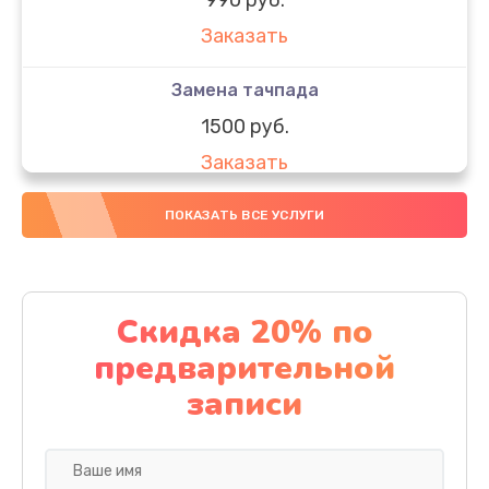
Заказать
Замена тачпада
1500 руб.
Заказать
Замена южного моста
ПОКАЗАТЬ ВСЕ УСЛУГИ
1950 руб.
Заказать
Скидка 20% по
Чистка от пыли
предварительной
1060 руб.
записи
Заказать
Настройка ОС