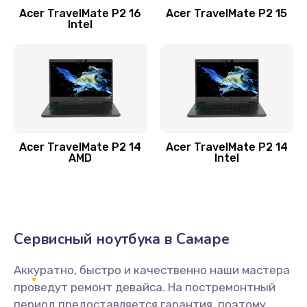
Acer TravelMate P2 16
Acer TravelMate P2 15
Замена процессора
Intel
1545 руб.
Заказать
Замена системы охлаждения
1645 руб.
Заказать
Acer TravelMate P2 14
Acer TravelMate P2 14
AMD
Intel
Замена термопасты
1095 руб.
Заказать
Сервисный ноутбука в Самаре
Замена шлейфа матрицы
Аккуратно, быстро и качественно наши мастера
950 руб.
проведут ремонт девайса. На постремонтный
период предоставляется гарантия, поэтому
Заказать