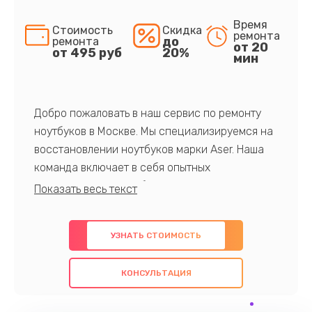
Время
Стоимость
Скидка
ремонта
до
ремонта
от 20
от 495 руб
20%
мин
Добро пожаловать в наш сервис по ремонту
ноутбуков в Москве. Мы специализируемся на
восстановлении ноутбуков марки Aser. Наша
команда включает в себя опытных
профессионалов с обширными знаниями и
многолетним опытом в данной области. Мы
предлагаем быстрый и качественный ремонт с
УЗНАТЬ СТОИМОСТЬ
использованием оригинальных компонентов, а
также гарантируем качество всех
КОНСУЛЬТАЦИЯ
проведенных работ. Наша цель - предоставить
клиентам надежное и профессиональное