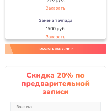
Заказать
Замена тачпада
1500 руб.
Заказать
Замена южного моста
ПОКАЗАТЬ ВСЕ УСЛУГИ
1950 руб.
Заказать
Скидка 20% по
Чистка от пыли
предварительной
1060 руб.
записи
Заказать
Настройка ОС