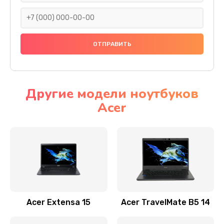
930 руб.
Заказать
Ремонт подсветки
1200 руб.
Заказать
Другие модели ноутбуков
Acer
Настройка BIOS
650 руб.
Заказать
Замена видеочипа
2500 руб.
Заказать
Acer Extensa 15
Acer TravelMate B5 14
Ремонт разъема питания