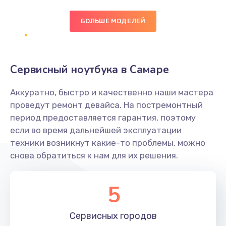
БОЛЬШЕ МОДЕЛЕЙ
Замена экрана
1095 руб.
Заказать
Сервисный ноутбука в Самаре
Замена северного моста
Аккуратно, быстро и качественно наши мастера
1950 руб.
проведут ремонт девайса. На постремонтный
Заказать
период предоставляется гарантия, поэтому
если во время дальнейшей эксплуатации
Ремонт цепей питания
техники возникнут какие-то проблемы, можно
снова обратиться к нам для их решения.
2500 руб.
Заказать
5
Замена жесткого диска
660 руб.
Сервисных
городов