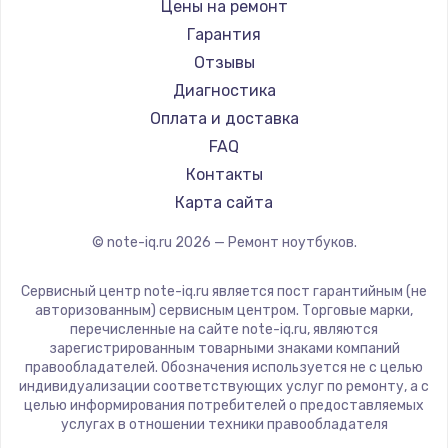
Gigabyte
Цены на ремонт
Ремонт ноутбуков Machenike
Aorus
Гарантия
Ремонт ноутбуков DEXP
Maibenben
Отзывы
Ремонт ноутбуков Teclast
Getac
Диагностика
Ремонт ноутбуков CHUWI
Epson
Оплата и доставка
Ремонт ноутбуков Colorful
Philips
FAQ
LG
Контакты
Panasonic
Карта сайта
Irbis
© note-iq.ru
2026
— Ремонт ноутбуков.
Thunderobot
Hasee
Сервисный центр note-iq.ru является пост гарантийным (не
ZTE
авторизованным) сервисным центром. Торговые марки,
перечисленные на сайте note-iq.ru, являются
Hiper
зарегистрированным товарными знаками компаний
Evga
правообладателей. Обозначения используется не с целью
индивидуализации соответствующих услуг по ремонту, а с
Google
целью информирования потребителей о предоставляемых
Echips
услугах в отношении техники правообладателя