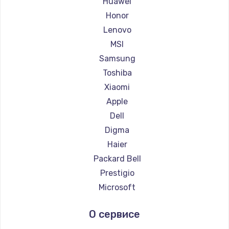
Huawei
Ремонт ноутбуков Getac
Honor
Ремонт ноутбуков Epson
Lenovo
Ремонт ноутбуков Philips
MSI
Ремонт ноутбуков LG
Samsung
Ремонт ноутбуков Panasonic
Toshiba
Ремонт ноутбуков Irbis
Xiaomi
Ремонт ноутбуков Thunderobot
Apple
Ремонт ноутбуков Hasee
Dell
Ремонт ноутбуков ZTE
Digma
Ремонт ноутбуков Hiper
Haier
Ремонт ноутбуков Evga
Packard Bell
Ремонт ноутбуков Google
Prestigio
Ремонт ноутбуков Echips
Microsoft
Ремонт ноутбуков Ardor
Alienware
О сервисе
Ремонт ноутбуков Predator
Aquarius
Ремонт ноутбуков iru