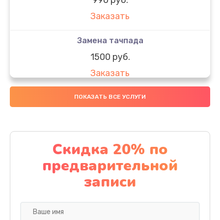
Заказать
Замена тачпада
1500 руб.
Заказать
Замена южного моста
ПОКАЗАТЬ ВСЕ УСЛУГИ
1950 руб.
Заказать
Скидка 20% по
Чистка от пыли
предварительной
1060 руб.
записи
Заказать
Настройка ОС