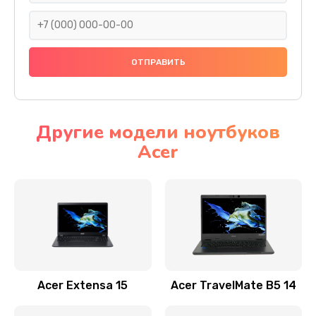
930 руб.
Заказать
Ремонт подсветки
1200 руб.
Заказать
Другие модели ноутбуков
Acer
Настройка BIOS
650 руб.
Заказать
Замена видеочипа
2500 руб.
Заказать
Acer Extensa 15
Acer TravelMate B5 14
Ремонт разъема питания