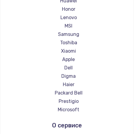
Huawei
Ремонт ноутбуков Getac
Honor
Ремонт ноутбуков Epson
Lenovo
Ремонт ноутбуков Philips
MSI
Ремонт ноутбуков LG
Samsung
Ремонт ноутбуков Panasonic
Toshiba
Ремонт ноутбуков Irbis
Xiaomi
Ремонт ноутбуков Thunderobot
Apple
Ремонт ноутбуков Hasee
Dell
Ремонт ноутбуков ZTE
Digma
Ремонт ноутбуков Hiper
Haier
Ремонт ноутбуков Evga
Packard Bell
Ремонт ноутбуков Google
Prestigio
Ремонт ноутбуков Echips
Microsoft
Ремонт ноутбуков Ardor
Alienware
О сервисе
Ремонт ноутбуков Predator
Aquarius
Ремонт ноутбуков iru