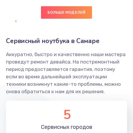
БОЛЬШЕ МОДЕЛЕЙ
Замена экрана
1095 руб.
Заказать
Сервисный ноутбука в Самаре
Замена северного моста
Аккуратно, быстро и качественно наши мастера
1950 руб.
проведут ремонт девайса. На постремонтный
Заказать
период предоставляется гарантия, поэтому
если во время дальнейшей эксплуатации
Ремонт цепей питания
техники возникнут какие-то проблемы, можно
снова обратиться к нам для их решения.
2500 руб.
Заказать
5
Замена жесткого диска
660 руб.
Сервисных
городов