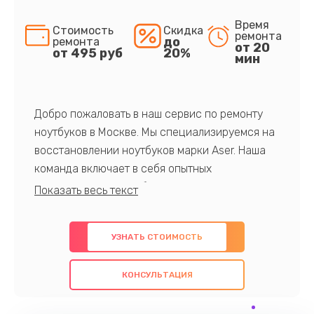
Время
Стоимость
Скидка
ремонта
до
ремонта
от 20
от 495 руб
20%
мин
Добро пожаловать в наш сервис по ремонту
ноутбуков в Москве. Мы специализируемся на
восстановлении ноутбуков марки Aser. Наша
команда включает в себя опытных
профессионалов с обширными знаниями и
многолетним опытом в данной области. Мы
предлагаем быстрый и качественный ремонт с
УЗНАТЬ СТОИМОСТЬ
использованием оригинальных компонентов, а
также гарантируем качество всех
КОНСУЛЬТАЦИЯ
проведенных работ. Наша цель - предоставить
клиентам надежное и профессиональное