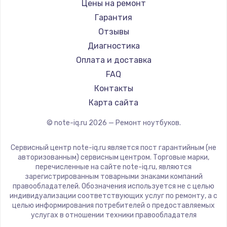
Gigabyte
Цены на ремонт
Ремонт ноутбуков Machenike
Aorus
Гарантия
Ремонт ноутбуков DEXP
Maibenben
Отзывы
Ремонт ноутбуков Teclast
Getac
Диагностика
Ремонт ноутбуков CHUWI
Epson
Оплата и доставка
Ремонт ноутбуков Colorful
Philips
FAQ
LG
Контакты
Panasonic
Карта сайта
Irbis
© note-iq.ru
2026
— Ремонт ноутбуков.
Thunderobot
Hasee
Сервисный центр note-iq.ru является пост гарантийным (не
ZTE
авторизованным) сервисным центром. Торговые марки,
перечисленные на сайте note-iq.ru, являются
Hiper
зарегистрированным товарными знаками компаний
Evga
правообладателей. Обозначения используется не с целью
индивидуализации соответствующих услуг по ремонту, а с
Google
целью информирования потребителей о предоставляемых
Echips
услугах в отношении техники правообладателя