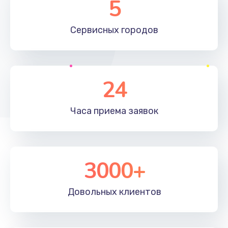
5
Замена жесткого диска
660 руб.
Сервисных
городов
Заказать
Установка драйверов
24
725 руб.
Заказать
Часа приема
заявок
Замена вебкамеры
1400 руб.
3000+
Заказать
Ремонт петель крышки
Довольных
клиентов
1190 руб.
Заказать