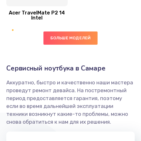
Замена шлейфа матрицы
Acer TravelMate P2 14
950 руб.
Intel
Заказать
БОЛЬШЕ МОДЕЛЕЙ
Замена экрана
1095 руб.
Заказать
Сервисный ноутбука в Самаре
Замена северного моста
Аккуратно, быстро и качественно наши мастера
1950 руб.
проведут ремонт девайса. На постремонтный
Заказать
период предоставляется гарантия, поэтому
если во время дальнейшей эксплуатации
Ремонт цепей питания
техники возникнут какие-то проблемы, можно
снова обратиться к нам для их решения.
2500 руб.
Заказать