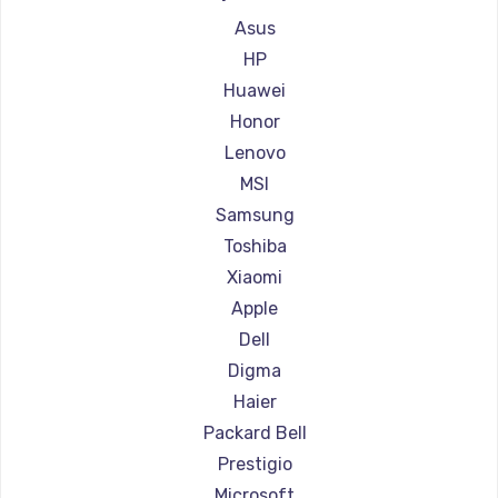
Ремонт ноутбуков Gigabyte
Asus
Ремонт ноутбуков Aorus
HP
Ремонт ноутбуков Maibenben
Huawei
Ремонт ноутбуков Getac
Honor
Ремонт ноутбуков Epson
Lenovo
Ремонт ноутбуков Philips
MSI
Ремонт ноутбуков LG
Samsung
Ремонт ноутбуков Panasonic
Toshiba
Ремонт ноутбуков Irbis
Xiaomi
Ремонт ноутбуков Thunderobot
Apple
Ремонт ноутбуков Hasee
Dell
Ремонт ноутбуков ZTE
Digma
Ремонт ноутбуков Hiper
Haier
Ремонт ноутбуков Evga
Packard Bell
Ремонт ноутбуков Google
Prestigio
Ремонт ноутбуков Echips
Microsoft