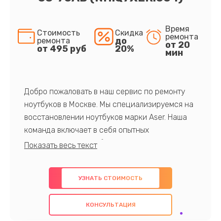
Время
Стоимость
Скидка
ремонта
до
ремонта
от 20
от 495 руб
20%
мин
Добро пожаловать в наш сервис по ремонту
ноутбуков в Москве. Мы специализируемся на
восстановлении ноутбуков марки Aser. Наша
команда включает в себя опытных
профессионалов с обширными знаниями и
многолетним опытом в данной области. Мы
предлагаем быстрый и качественный ремонт с
УЗНАТЬ СТОИМОСТЬ
использованием оригинальных компонентов, а
также гарантируем качество всех
КОНСУЛЬТАЦИЯ
проведенных работ. Наша цель - предоставить
клиентам надежное и профессиональное