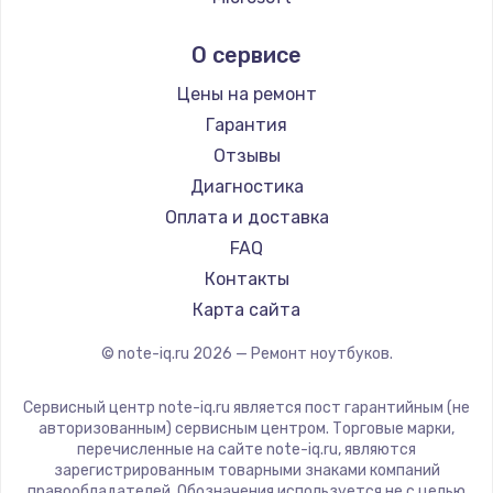
Ремонт ноутбуков Ardor
Alienware
О сервисе
Ремонт ноутбуков Predator
Aquarius
Ремонт ноутбуков iru
Gigabyte
Цены на ремонт
Ремонт ноутбуков Machenike
Aorus
Гарантия
Ремонт ноутбуков DEXP
Maibenben
Отзывы
Ремонт ноутбуков Teclast
Getac
Диагностика
Ремонт ноутбуков CHUWI
Epson
Оплата и доставка
Ремонт ноутбуков Colorful
Philips
FAQ
LG
Контакты
Panasonic
Карта сайта
Irbis
© note-iq.ru
2026
— Ремонт ноутбуков.
Thunderobot
Hasee
Сервисный центр note-iq.ru является пост гарантийным (не
ZTE
авторизованным) сервисным центром. Торговые марки,
перечисленные на сайте note-iq.ru, являются
Hiper
зарегистрированным товарными знаками компаний
Evga
правообладателей. Обозначения используется не с целью