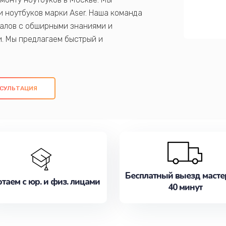
 ноутбуков марки Aser. Наша команда
алов с обширными знаниями и
и. Мы предлагаем быстрый и
ем оригинальных компонентов, а также
ых работ. Наша цель - предоставить
ое обслуживание, удовлетворяя их
СУЛЬТАЦИЯ
медлите записаться на ремонт уже
Бесплатный выезд масте
таем с юр. и физ. лицами
40 минут