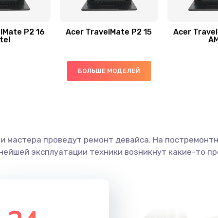
30 мин
2 года
40 мин
2 года
lMate P2 16
Acer TravelMate P2 15
Acer Trave
tel
A
20 мин
1 год
БОЛЬШЕ МОДЕЛЕЙ
30 мин
1 год
60 мин
1 год
ши мастера проведут ремонт девайса. На постремонт
50 мин
3 года
ьнейшей эксплуатации техники возникнут какие-то пр
40 мин
3 года
20 мин
2 года