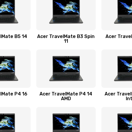
60 мин
2 года
60 мин
3 года
lMate B5 14
Acer TravelMate B3 Spin
Acer Trave
11
60 мин
2 года
60 мин
3 года
20 мин
2 года
lMate P4 16
Acer TravelMate P4 14
Acer Trave
AMD
In
40 мин
2 года
20 мин
3 года