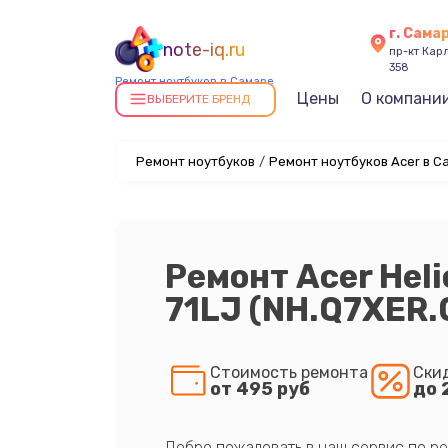
г. Сама
note-iq.ru
пр-кт Карл
358
Ремонт ноутбуков в Самаре
Цены
О компани
ВЫБЕРИТЕ БРЕНД
Ремонт ноутбуков
/
Ремонт ноутбуков Acer в С
Ремонт Acer Hel
71LJ (NH.Q7XER.
Стоимость ремонта
Ски
от 495 руб
до 
Добро пожаловать в наш сервис по ре