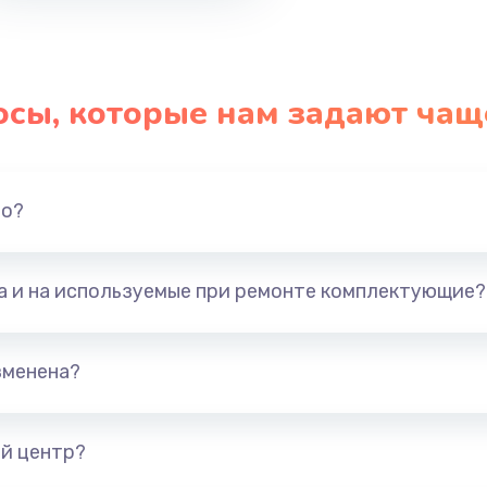
осы, которые нам задают чащ
но?
та и на используемые при ремонте комплектующие?
зменена?
й центр?