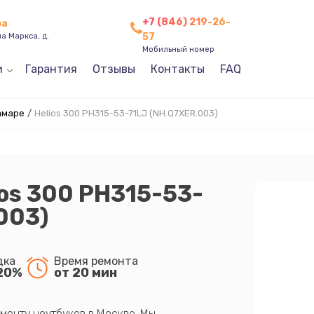
+7 (846) 219-26-
ра
57
а Маркса, д.
Мобильный номер
и
Гарантия
Отзывы
Контакты
FAQ
амаре
/
Helios 300 PH315-53-71LJ (NH.Q7XER.003)
ios 300 PH315-53-
003)
дка
Время ремонта
20%
от 20 мин
монту ноутбуков в Москве. Мы