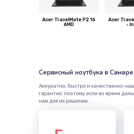
Замена шлейфа матрицы
Замена экрана
Acer TravelMate P2 16
Acer Trave
AMD
In
Замена северного моста
Ремонт цепей питания
Замена жесткого диска
Сервисный ноутбука в Самаре
Аккуратно, быстро и качественно на
Установка драйверов
гарантия, поэтому если во время дал
нам для их решения.
Замена вебкамеры
Ремонт петель крышки