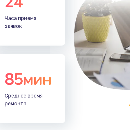
24
60 мин
3 года
Часа приема
60 мин
1 год
заявок
85мин
Среднее время
ремонта