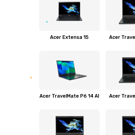
Замена USB порта
Замена звуковой карты
Acer Extensa 15
Acer Trave
Замена микрофона
Замена оперативной памяти
Замена процессора
Acer TravelMate P6 14 AI
Acer Trave
Замена системы охлаждения
Замена термопасты