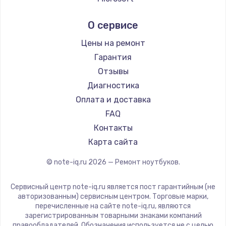
Ремонт ноутбуков Ardor
Alienware
О сервисе
Ремонт ноутбуков Predator
Aquarius
Ремонт ноутбуков iru
Gigabyte
Цены на ремонт
Ремонт ноутбуков Machenike
Aorus
Гарантия
Ремонт ноутбуков DEXP
Maibenben
Отзывы
Ремонт ноутбуков Teclast
Getac
Диагностика
Ремонт ноутбуков CHUWI
Epson
Оплата и доставка
Ремонт ноутбуков Colorful
Philips
FAQ
LG
Контакты
Panasonic
Карта сайта
Irbis
© note-iq.ru
2026
— Ремонт ноутбуков.
Thunderobot
Hasee
Сервисный центр note-iq.ru является пост гарантийным (не
ZTE
авторизованным) сервисным центром. Торговые марки,
перечисленные на сайте note-iq.ru, являются
Hiper
зарегистрированным товарными знаками компаний
Evga
правообладателей. Обозначения используется не с целью