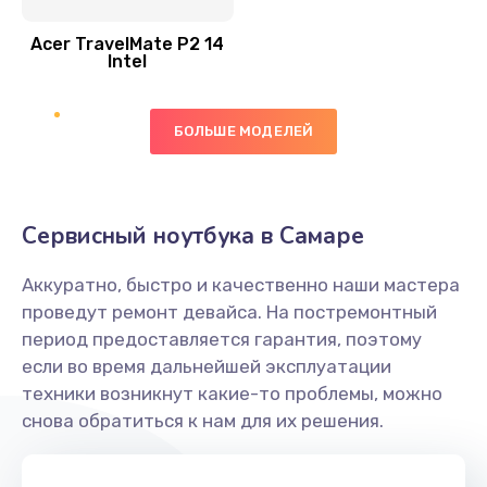
Замена шлейфа матрицы
Acer TravelMate P2 14
950 руб.
Intel
Заказать
БОЛЬШЕ МОДЕЛЕЙ
Замена экрана
1095 руб.
Заказать
Сервисный ноутбука в Самаре
Замена северного моста
Аккуратно, быстро и качественно наши мастера
1950 руб.
проведут ремонт девайса. На постремонтный
Заказать
период предоставляется гарантия, поэтому
если во время дальнейшей эксплуатации
Ремонт цепей питания
техники возникнут какие-то проблемы, можно
снова обратиться к нам для их решения.
2500 руб.
Заказать