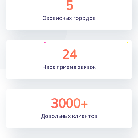
5
Замена жесткого диска
660 руб.
Сервисных
городов
Заказать
Установка драйверов
24
725 руб.
Заказать
Часа приема
заявок
Замена вебкамеры
1400 руб.
3000+
Заказать
Ремонт петель крышки
Довольных
клиентов
1190 руб.
Заказать