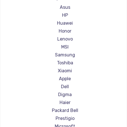
Ремонт ноутбуков Gigabyte
Asus
Ремонт ноутбуков Aorus
HP
Ремонт ноутбуков Maibenben
Huawei
Ремонт ноутбуков Getac
Honor
Ремонт ноутбуков Epson
Lenovo
Ремонт ноутбуков Philips
MSI
Ремонт ноутбуков LG
Samsung
Ремонт ноутбуков Panasonic
Toshiba
Ремонт ноутбуков Irbis
Xiaomi
Ремонт ноутбуков Thunderobot
Apple
Ремонт ноутбуков Hasee
Dell
Ремонт ноутбуков ZTE
Digma
Ремонт ноутбуков Hiper
Haier
Ремонт ноутбуков Evga
Packard Bell
Ремонт ноутбуков Google
Prestigio
Ремонт ноутбуков Echips
Microsoft