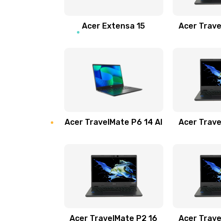
Замена звуковой карты
Acer Extensa 15
Acer Trave
Замена микрофона
Замена оперативной памяти
Замена процессора
Acer TravelMate P6 14 AI
Acer Trave
Замена системы охлаждения
Замена термопасты
Замена шлейфа матрицы
Замена экрана
Acer TravelMate P2 16
Acer Trave