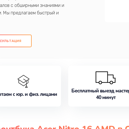
алов с обширными знаниями и
и. Мы предлагаем быстрый и
ем оригинальных компонентов, а также
ых работ. Наша цель - предоставить
ое обслуживание, удовлетворяя их
СУЛЬТАЦИЯ
медлите записаться на ремонт уже
Бесплатный выезд масте
таем с юр. и физ. лицами
40 минут