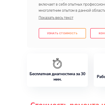
включает в себя опытных профессион
многолетним опытом в данной област
качественный ремонт с использовани
гарантируем качество всех проведенн
клиентам надежное и профессиональн
УЗНАТЬ СТОИМОСТЬ
КОН
потребности наилучшим образом. Не 
сейчас!
Бесплатная диагностика за 30
Рабо
мин.