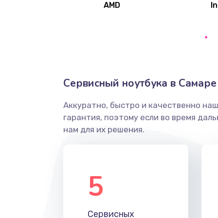
AMD
In
Замена северного моста
Ремонт цепей питания
Замена жесткого диска
Сервисный ноутбука в Самаре
Аккуратно, быстро и качественно на
Установка драйверов
гарантия, поэтому если во время дал
нам для их решения.
Замена вебкамеры
Ремонт петель крышки
5
Настройка Wi-Fi
Сервисных
Замена HDMI