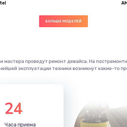
tel
A
50 мин
2 года
БОЛЬШЕ МОДЕЛЕЙ
60 мин
2 года
20 мин
3 года
ши мастера проведут ремонт девайса. На постремонт
50 мин
3 года
ьнейшей эксплуатации техники возникнут какие-то пр
50 мин
3 года
50 мин
3 года
24
60 мин
2 года
Часа приема
30 мин
2 года