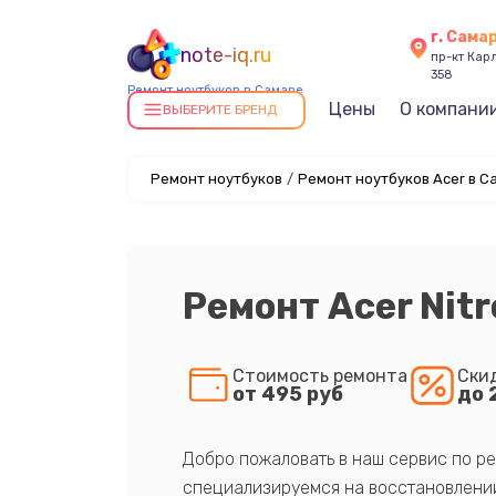
г. Сама
note-iq.ru
пр-кт Карл
358
Ремонт ноутбуков в Самаре
Цены
О компани
ВЫБЕРИТЕ БРЕНД
Ремонт ноутбуков
/
Ремонт ноутбуков Acer в С
Ремонт Acer Nitr
Стоимость ремонта
Ски
от 495 руб
до 
Добро пожаловать в наш сервис по ре
специализируемся на восстановлении