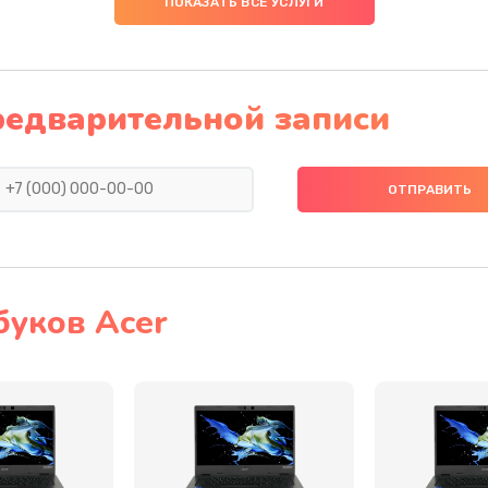
ПОКАЗАТЬ ВСЕ УСЛУГИ
20 мин
2 года
30 мин
2 года
редварительной записи
30 мин
2 года
50 мин
2 года
50 мин
1 год
буков Acer
50 мин
1 год
60 мин
1 год
30 мин
1 год