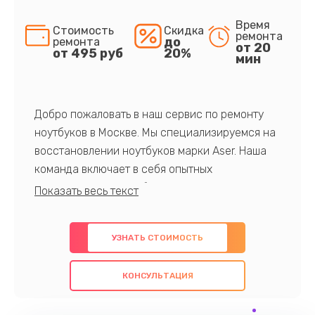
Время
Стоимость
Скидка
ремонта
до
ремонта
от 20
от 495 руб
20%
мин
Добро пожаловать в наш сервис по ремонту
ноутбуков в Москве. Мы специализируемся на
восстановлении ноутбуков марки Aser. Наша
команда включает в себя опытных
профессионалов с обширными знаниями и
многолетним опытом в данной области. Мы
предлагаем быстрый и качественный ремонт с
УЗНАТЬ СТОИМОСТЬ
использованием оригинальных компонентов, а
также гарантируем качество всех
КОНСУЛЬТАЦИЯ
проведенных работ. Наша цель - предоставить
клиентам надежное и профессиональное