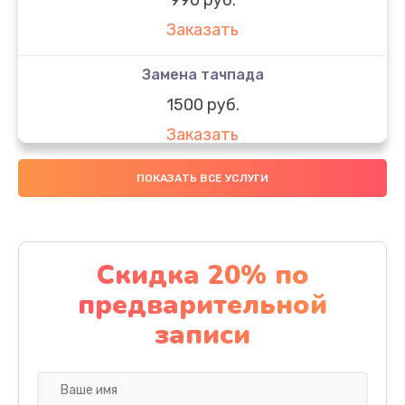
Заказать
Замена тачпада
1500 руб.
Заказать
Замена южного моста
ПОКАЗАТЬ ВСЕ УСЛУГИ
1950 руб.
Заказать
Скидка 20% по
Чистка от пыли
предварительной
1060 руб.
записи
Заказать
Настройка ОС