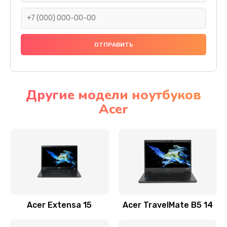
930 руб.
Заказать
Ремонт подсветки
1200 руб.
Заказать
Другие модели ноутбуков
Acer
Настройка BIOS
650 руб.
Заказать
Замена видеочипа
2500 руб.
Заказать
Acer Extensa 15
Acer TravelMate B5 14
Ремонт разъема питания