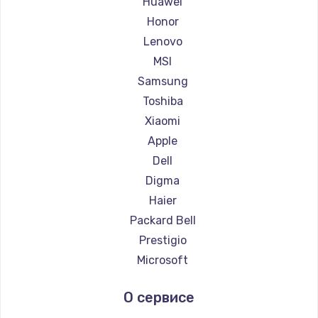
Huawei
Ремонт ноутбуков Getac
Honor
Ремонт ноутбуков Epson
Lenovo
Ремонт ноутбуков Philips
MSI
Ремонт ноутбуков LG
Samsung
Ремонт ноутбуков Panasonic
Toshiba
Ремонт ноутбуков Irbis
Xiaomi
Ремонт ноутбуков Thunderobot
Apple
Ремонт ноутбуков Hasee
Dell
Ремонт ноутбуков ZTE
Digma
Ремонт ноутбуков Hiper
Haier
Ремонт ноутбуков Evga
Packard Bell
Ремонт ноутбуков Google
Prestigio
Ремонт ноутбуков Echips
Microsoft
Ремонт ноутбуков Ardor
Alienware
О сервисе
Ремонт ноутбуков Predator
Aquarius
Ремонт ноутбуков iru