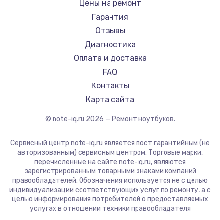
Gigabyte
Цены на ремонт
Ремонт ноутбуков Machenike
Aorus
Гарантия
Ремонт ноутбуков DEXP
Maibenben
Отзывы
Ремонт ноутбуков Teclast
Getac
Диагностика
Ремонт ноутбуков CHUWI
Epson
Оплата и доставка
Ремонт ноутбуков Colorful
Philips
FAQ
LG
Контакты
Panasonic
Карта сайта
Irbis
© note-iq.ru
2026
— Ремонт ноутбуков.
Thunderobot
Hasee
Сервисный центр note-iq.ru является пост гарантийным (не
ZTE
авторизованным) сервисным центром. Торговые марки,
перечисленные на сайте note-iq.ru, являются
Hiper
зарегистрированным товарными знаками компаний
Evga
правообладателей. Обозначения используется не с целью
индивидуализации соответствующих услуг по ремонту, а с
Google
целью информирования потребителей о предоставляемых
Echips
услугах в отношении техники правообладателя