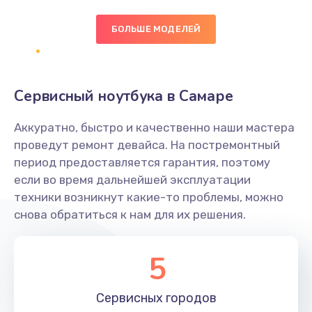
БОЛЬШЕ МОДЕЛЕЙ
Замена экрана
1095 руб.
Заказать
Сервисный ноутбука в Самаре
Замена северного моста
Аккуратно, быстро и качественно наши мастера
1950 руб.
проведут ремонт девайса. На постремонтный
Заказать
период предоставляется гарантия, поэтому
если во время дальнейшей эксплуатации
Ремонт цепей питания
техники возникнут какие-то проблемы, можно
снова обратиться к нам для их решения.
2500 руб.
Заказать
5
Замена жесткого диска
660 руб.
Сервисных
городов