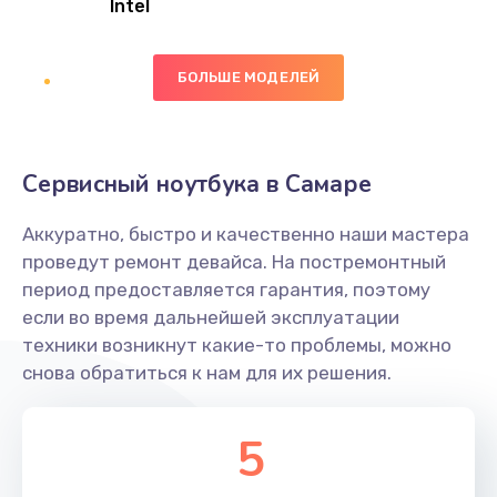
Intel
Заказать
БОЛЬШЕ МОДЕЛЕЙ
Замена экрана
1095 руб.
Заказать
Сервисный ноутбука в Самаре
Замена северного моста
Аккуратно, быстро и качественно наши мастера
1950 руб.
проведут ремонт девайса. На постремонтный
Заказать
период предоставляется гарантия, поэтому
если во время дальнейшей эксплуатации
Ремонт цепей питания
техники возникнут какие-то проблемы, можно
снова обратиться к нам для их решения.
2500 руб.
Заказать
5
Замена жесткого диска