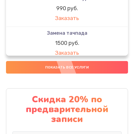
990 руб.
Заказать
Замена тачпада
1500 руб.
Заказать
Замена южного моста
ПОКАЗАТЬ ВСЕ УСЛУГИ
1950 руб.
Заказать
Скидка 20% по
Чистка от пыли
предварительной
1060 руб.
записи
Заказать