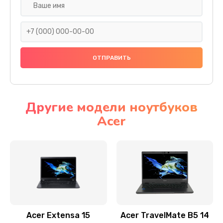
Настройка ОС
930 руб.
Заказать
Ремонт подсветки
1200 руб.
Заказать
Другие модели ноутбуков
Acer
Настройка BIOS
650 руб.
Заказать
Замена видеочипа
2500 руб.
Заказать
Acer Extensa 15
Acer TravelMate B5 14