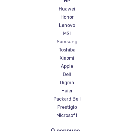
HP
Ремонт ноутбуков Maibenben
Huawei
Ремонт ноутбуков Getac
Honor
Ремонт ноутбуков Epson
Lenovo
Ремонт ноутбуков Philips
MSI
Ремонт ноутбуков LG
Samsung
Ремонт ноутбуков Panasonic
Toshiba
Ремонт ноутбуков Irbis
Xiaomi
Ремонт ноутбуков Thunderobot
Apple
Ремонт ноутбуков Hasee
Dell
Ремонт ноутбуков ZTE
Digma
Ремонт ноутбуков Hiper
Haier
Ремонт ноутбуков Evga
Packard Bell
Ремонт ноутбуков Google
Prestigio
Ремонт ноутбуков Echips
Microsoft
Ремонт ноутбуков Ardor
Alienware
О сервисе
Ремонт ноутбуков Predator