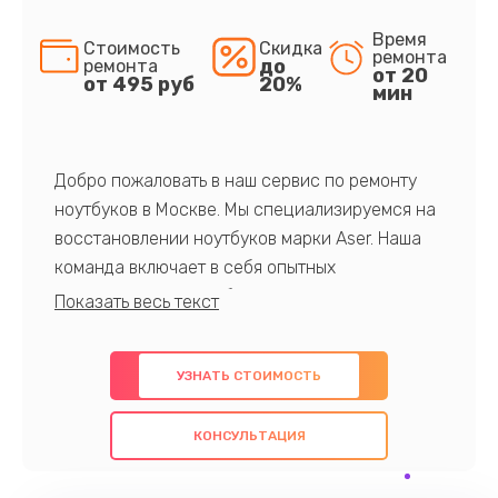
Время
Стоимость
Скидка
ремонта
до
ремонта
от 20
от 495 руб
20%
мин
Добро пожаловать в наш сервис по ремонту
ноутбуков в Москве. Мы специализируемся на
восстановлении ноутбуков марки Aser. Наша
команда включает в себя опытных
профессионалов с обширными знаниями и
многолетним опытом в данной области. Мы
предлагаем быстрый и качественный ремонт с
УЗНАТЬ СТОИМОСТЬ
использованием оригинальных компонентов, а
также гарантируем качество всех
КОНСУЛЬТАЦИЯ
проведенных работ. Наша цель - предоставить
клиентам надежное и профессиональное