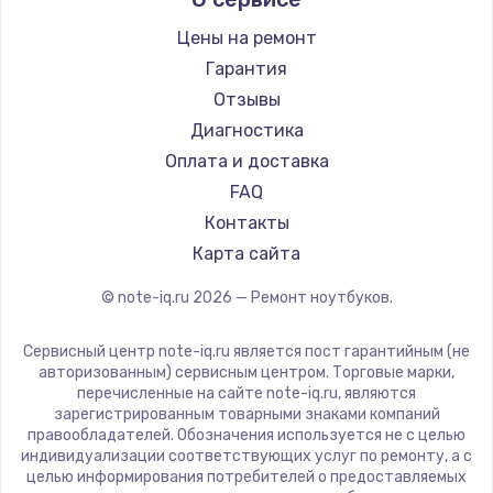
Aquarius
Ремонт ноутбуков iru
Gigabyte
Цены на ремонт
Ремонт ноутбуков Machenike
Aorus
Гарантия
Ремонт ноутбуков DEXP
Maibenben
Отзывы
Ремонт ноутбуков Teclast
Getac
Диагностика
Ремонт ноутбуков CHUWI
Epson
Оплата и доставка
Ремонт ноутбуков Colorful
Philips
FAQ
LG
Контакты
Panasonic
Карта сайта
Irbis
© note-iq.ru
2026
— Ремонт ноутбуков.
Thunderobot
Hasee
Сервисный центр note-iq.ru является пост гарантийным (не
ZTE
авторизованным) сервисным центром. Торговые марки,
перечисленные на сайте note-iq.ru, являются
Hiper
зарегистрированным товарными знаками компаний
Evga
правообладателей. Обозначения используется не с целью
индивидуализации соответствующих услуг по ремонту, а с
Google
целью информирования потребителей о предоставляемых