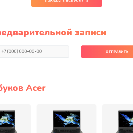
ПОКАЗАТЬ ВСЕ УСЛУГИ
30 мин
3 года
20 мин
1 год
редварительной записи
40 мин
3 года
20 мин
1 год
30 мин
3 года
буков Acer
40 мин
2 года
40 мин
2 года
40 мин
2 года