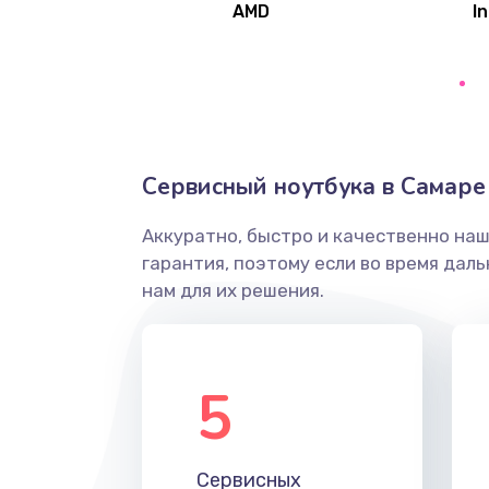
AMD
In
Замена северного моста
Ремонт цепей питания
Замена жесткого диска
Сервисный ноутбука в Самаре
Аккуратно, быстро и качественно на
Установка драйверов
гарантия, поэтому если во время дал
нам для их решения.
Замена вебкамеры
Ремонт петель крышки
5
Настройка Wi-Fi
Сервисных
Замена HDMI