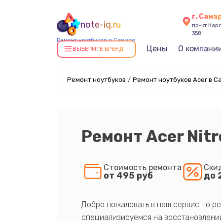
г. Сама
note-iq.ru
пр-кт Карл
358
Ремонт ноутбуков в Самаре
Цены
О компани
ВЫБЕРИТЕ БРЕНД
Ремонт ноутбуков
/
Ремонт ноутбуков Acer в С
Ремонт Acer Nitro
Стоимость ремонта
Ски
от 495 руб
до 
Добро пожаловать в наш сервис по ре
специализируемся на восстановлении