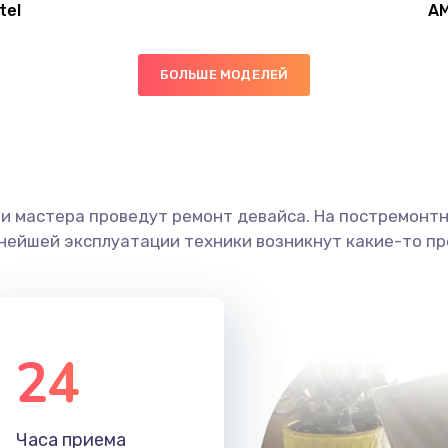
tel
A
50 мин
3 года
БОЛЬШЕ МОДЕЛЕЙ
30 мин
2 года
50 мин
1 год
ши мастера проведут ремонт девайса. На постремонт
20 мин
3 года
ьнейшей эксплуатации техники возникнут какие-то пр
30 мин
3 года
60 мин
3 года
24
30 мин
2 года
Часа приема
30 мин
2 года