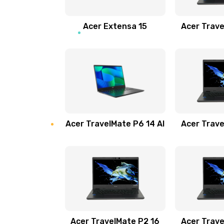
Замена звуковой карты
Acer Extensa 15
Acer Trave
Замена микрофона
Замена оперативной памяти
Замена процессора
Acer TravelMate P6 14 AI
Acer Trave
Замена системы охлаждения
Замена термопасты
Замена шлейфа матрицы
Замена экрана
Acer TravelMate P2 16
Acer Trave