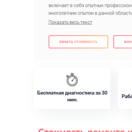
включает в себя опытных профессион
многолетним опытом в данной област
качественный ремонт с использовани
гарантируем качество всех проведенн
клиентам надежное и профессиональн
УЗНАТЬ СТОИМОСТЬ
КОН
потребности наилучшим образом. Не 
сейчас!
Бесплатная диагностика за 30
Рабо
мин.