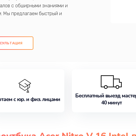
алов с обширными знаниями и
и. Мы предлагаем быстрый и
ем оригинальных компонентов, а также
ых работ. Наша цель - предоставить
ое обслуживание, удовлетворяя их
СУЛЬТАЦИЯ
медлите записаться на ремонт уже
Бесплатный выезд масте
таем с юр. и физ. лицами
40 минут