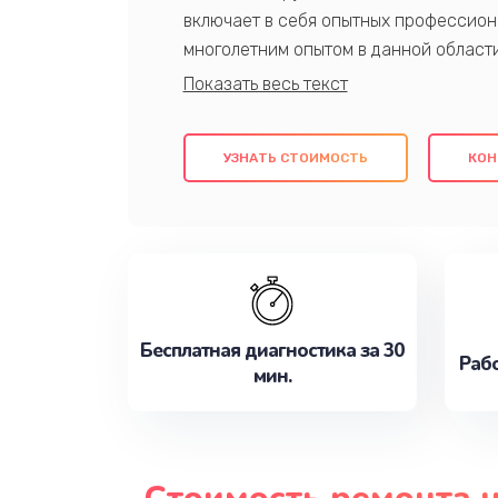
включает в себя опытных профессион
многолетним опытом в данной област
качественный ремонт с использовани
гарантируем качество всех проведенн
клиентам надежное и профессиональн
УЗНАТЬ СТОИМОСТЬ
КОН
потребности наилучшим образом. Не 
сейчас!
Бесплатная диагностика за 30
Рабо
мин.