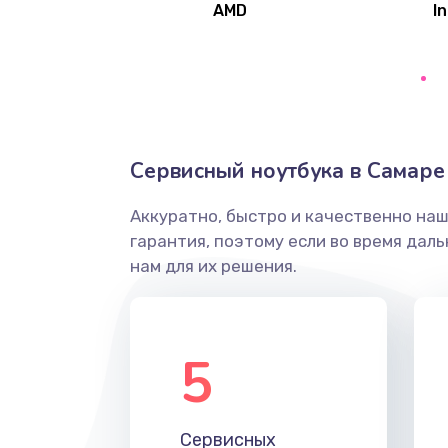
AMD
In
Замена северного моста
Ремонт цепей питания
Замена жесткого диска
Сервисный ноутбука в Самаре
Аккуратно, быстро и качественно на
Установка драйверов
гарантия, поэтому если во время дал
нам для их решения.
Замена вебкамеры
Ремонт петель крышки
5
Настройка Wi-Fi
Сервисных
Замена HDMI