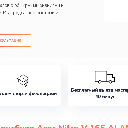
алов с обширными знаниями и
и. Мы предлагаем быстрый и
ем оригинальных компонентов, а также
ых работ. Наша цель - предоставить
ое обслуживание, удовлетворяя их
СУЛЬТАЦИЯ
медлите записаться на ремонт уже
Бесплатный выезд масте
таем с юр. и физ. лицами
40 минут