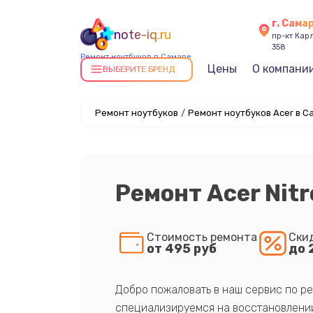
г. Сама
note-iq.ru
пр-кт Карл
358
Ремонт ноутбуков в Самаре
Цены
О компани
ВЫБЕРИТЕ БРЕНД
Ремонт ноутбуков
/
Ремонт ноутбуков Acer в С
Ремонт Acer Nitr
Стоимость ремонта
Ски
от 495 руб
до 
Добро пожаловать в наш сервис по ре
специализируемся на восстановлении