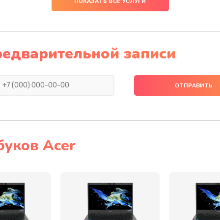
ПОКАЗАТЬ ВСЕ УСЛУГИ
60 мин
2 года
40 мин
2 года
редварительной записи
60 мин
1 год
40 мин
2 года
50 мин
2 года
буков Acer
50 мин
3 года
30 мин
1 год
40 мин
2 года