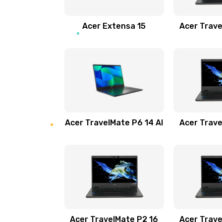
Замена звуковой карты
Acer Extensa 15
Acer Trave
Замена микрофона
Замена оперативной памяти
Замена процессора
Acer TravelMate P6 14 AI
Acer Trave
Замена системы охлаждения
Замена термопасты
Замена шлейфа матрицы
Замена экрана
Acer TravelMate P2 16
Acer Trave