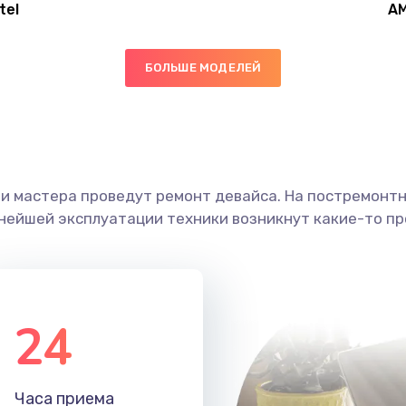
tel
A
30 мин
3 года
БОЛЬШЕ МОДЕЛЕЙ
30 мин
1 год
60 мин
1 год
ши мастера проведут ремонт девайса. На постремонт
40 мин
3 года
ьнейшей эксплуатации техники возникнут какие-то пр
50 мин
3 года
40 мин
2 года
24
40 мин
1 год
Часа приема
60 мин
2 года