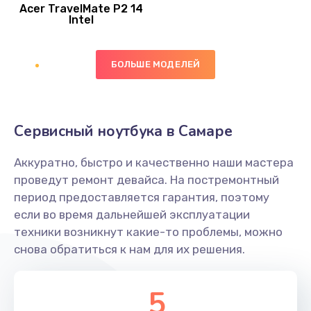
Acer TravelMate P2 14
950 руб.
Intel
Заказать
БОЛЬШЕ МОДЕЛЕЙ
Замена экрана
1095 руб.
Заказать
Сервисный ноутбука в Самаре
Замена северного моста
Аккуратно, быстро и качественно наши мастера
1950 руб.
проведут ремонт девайса. На постремонтный
Заказать
период предоставляется гарантия, поэтому
если во время дальнейшей эксплуатации
Ремонт цепей питания
техники возникнут какие-то проблемы, можно
снова обратиться к нам для их решения.
2500 руб.
Заказать
5
Замена жесткого диска