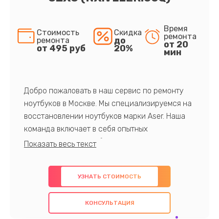
Время
Стоимость
Скидка
ремонта
до
ремонта
от 20
от 495 руб
20%
мин
Добро пожаловать в наш сервис по ремонту
ноутбуков в Москве. Мы специализируемся на
восстановлении ноутбуков марки Aser. Наша
команда включает в себя опытных
профессионалов с обширными знаниями и
многолетним опытом в данной области. Мы
предлагаем быстрый и качественный ремонт с
УЗНАТЬ СТОИМОСТЬ
использованием оригинальных компонентов, а
также гарантируем качество всех
КОНСУЛЬТАЦИЯ
проведенных работ. Наша цель - предоставить
клиентам надежное и профессиональное