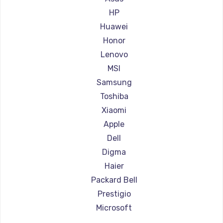
Ремонт ноутбуков Aorus
HP
Ремонт ноутбуков Maibenben
Huawei
Ремонт ноутбуков Getac
Honor
Ремонт ноутбуков Epson
Lenovo
Ремонт ноутбуков Philips
MSI
Ремонт ноутбуков LG
Samsung
Ремонт ноутбуков Panasonic
Toshiba
Ремонт ноутбуков Irbis
Xiaomi
Ремонт ноутбуков Thunderobot
Apple
Ремонт ноутбуков Hasee
Dell
Ремонт ноутбуков ZTE
Digma
Ремонт ноутбуков Hiper
Haier
Ремонт ноутбуков Evga
Packard Bell
Ремонт ноутбуков Google
Prestigio
Ремонт ноутбуков Echips
Microsoft
Ремонт ноутбуков Ardor
Alienware