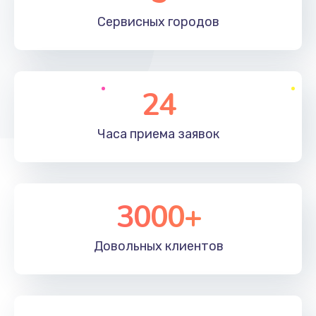
660 руб.
Сервисных
городов
Заказать
Установка драйверов
24
725 руб.
Заказать
Часа приема
заявок
Замена вебкамеры
1400 руб.
3000+
Заказать
Ремонт петель крышки
Довольных
клиентов
1190 руб.
Заказать