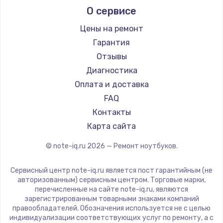
О сервисе
Ремонт ноутбуков Predator
Aquarius
Ремонт ноутбуков iru
Gigabyte
Цены на ремонт
Ремонт ноутбуков Machenike
Aorus
Гарантия
Ремонт ноутбуков DEXP
Maibenben
Отзывы
Ремонт ноутбуков Teclast
Getac
Диагностика
Ремонт ноутбуков CHUWI
Epson
Оплата и доставка
Ремонт ноутбуков Colorful
Philips
FAQ
LG
Контакты
Panasonic
Карта сайта
Irbis
© note-iq.ru
2026
— Ремонт ноутбуков.
Thunderobot
Hasee
Сервисный центр note-iq.ru является пост гарантийным (не
ZTE
авторизованным) сервисным центром. Торговые марки,
перечисленные на сайте note-iq.ru, являются
Hiper
зарегистрированным товарными знаками компаний
Evga
правообладателей. Обозначения используется не с целью
индивидуализации соответствующих услуг по ремонту, а с
Google