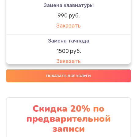
Замена клавиатуры
990 руб.
Заказать
Замена тачпада
1500 руб.
Заказать
Замена южного моста
ПОКАЗАТЬ ВСЕ УСЛУГИ
1950 руб.
Заказать
Скидка 20% по
Чистка от пыли
предварительной
1060 руб.
записи
Заказать