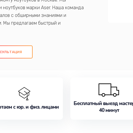
 ноутбуков марки Aser. Наша команда
алов с обширными знаниями и
и. Мы предлагаем быстрый и
ем оригинальных компонентов, а также
ых работ. Наша цель - предоставить
ое обслуживание, удовлетворяя их
СУЛЬТАЦИЯ
медлите записаться на ремонт уже
Бесплатный выезд масте
таем с юр. и физ. лицами
40 минут