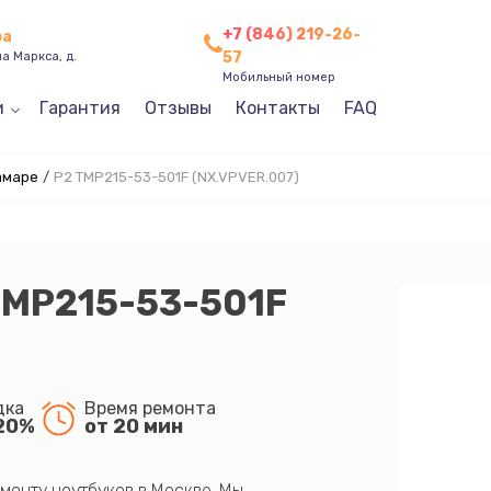
+7 (846) 219-26-
ра
57
а Маркса, д.
Мобильный номер
и
Гарантия
Отзывы
Контакты
FAQ
амаре
/
P2 TMP215-53-501F (NX.VPVER.007)
TMP215-53-501F
дка
Время ремонта
20%
от 20 мин
монту ноутбуков в Москве. Мы