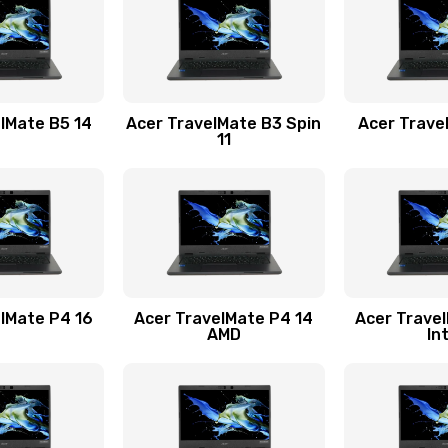
30 мин
2 года
30 мин
2 года
lMate B5 14
Acer TravelMate B3 Spin
Acer Trave
11
30 мин
2 года
40 мин
1 год
40 мин
1 год
lMate P4 16
Acer TravelMate P4 14
Acer Trave
AMD
In
50 мин
3 года
20 мин
2 года