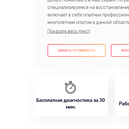
специализируемся на восстановлении
включает в себя опытных профессион
многолетним опытом в данной област
качественный ремонт с использовани
гарантируем качество всех проведенн
клиентам надежное и профессиональн
УЗНАТЬ СТОИМОСТЬ
КОН
потребности наилучшим образом. Не 
сейчас!
Бесплатная диагностика за 30
Рабо
мин.