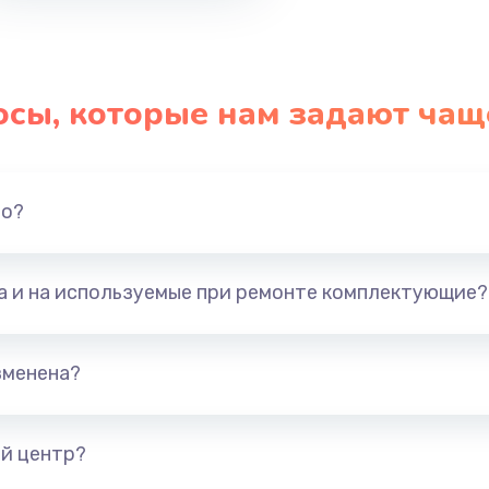
осы, которые нам задают чащ
но?
та и на используемые при ремонте комплектующие?
зменена?
й центр?