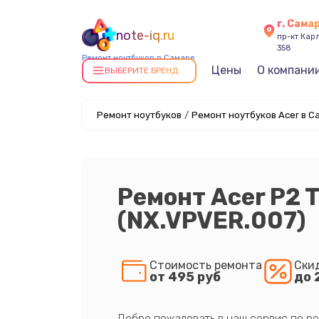
г. Сама
note-iq.ru
пр-кт Карл
358
Ремонт ноутбуков в Самаре
Цены
О компани
ВЫБЕРИТЕ БРЕНД
Ремонт ноутбуков
/
Ремонт ноутбуков Acer в С
Ремонт Acer P2 
(NX.VPVER.007)
Стоимость ремонта
Ски
от 495 руб
до 
Добро пожаловать в наш сервис по ре