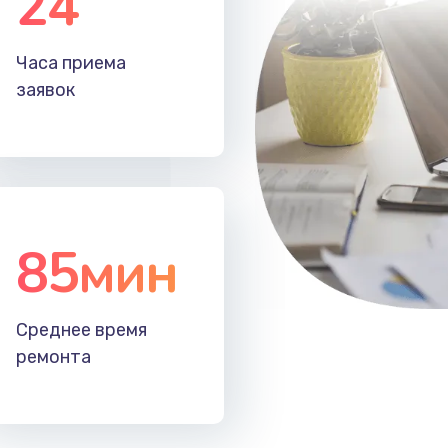
24
60 мин
2 года
Часа приема
20 мин
3 года
заявок
85мин
Среднее время
ремонта