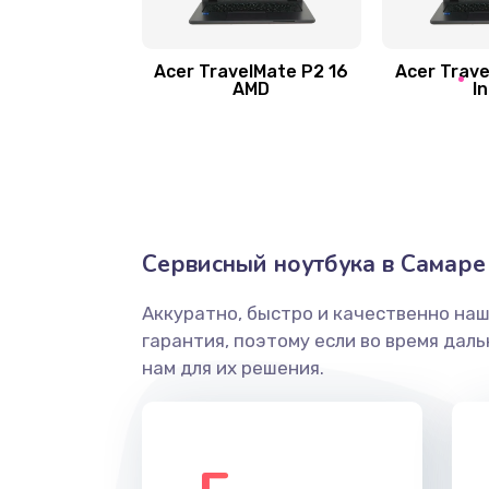
Замена шлейфа матрицы
Замена экрана
Acer TravelMate P2 16
Acer Trave
AMD
In
Замена северного моста
Ремонт цепей питания
Замена жесткого диска
Сервисный ноутбука в Самаре
Аккуратно, быстро и качественно на
Установка драйверов
гарантия, поэтому если во время дал
нам для их решения.
Замена вебкамеры
Ремонт петель крышки