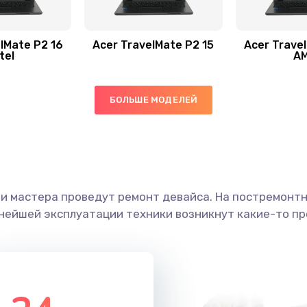
60 мин
1 год
20 мин
1 год
lMate P2 16
Acer TravelMate P2 15
Acer Trave
tel
A
60 мин
3 года
БОЛЬШЕ МОДЕЛЕЙ
60 мин
1 год
20 мин
1 год
ши мастера проведут ремонт девайса. На постремонт
50 мин
3 года
ьнейшей эксплуатации техники возникнут какие-то пр
20 мин
3 года
50 мин
1 год