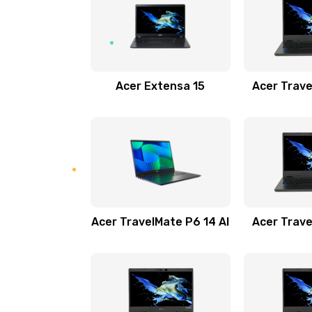
Замена USB порта
Замена звуковой карты
Acer Extensa 15
Acer Trave
Замена микрофона
Замена оперативной памяти
Замена процессора
Acer TravelMate P6 14 AI
Acer Trave
Замена системы охлаждения
Замена термопасты