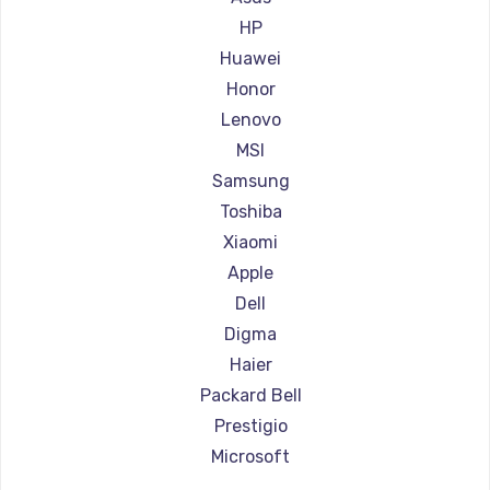
Ремонт ноутбуков Aorus
HP
Ремонт ноутбуков Maibenben
Huawei
Ремонт ноутбуков Getac
Honor
Ремонт ноутбуков Epson
Lenovo
Ремонт ноутбуков Philips
MSI
Ремонт ноутбуков LG
Samsung
Ремонт ноутбуков Panasonic
Toshiba
Ремонт ноутбуков Irbis
Xiaomi
Ремонт ноутбуков Thunderobot
Apple
Ремонт ноутбуков Hasee
Dell
Ремонт ноутбуков ZTE
Digma
Ремонт ноутбуков Hiper
Haier
Ремонт ноутбуков Evga
Packard Bell
Ремонт ноутбуков Google
Prestigio
Ремонт ноутбуков Echips
Microsoft
Ремонт ноутбуков Ardor
Alienware