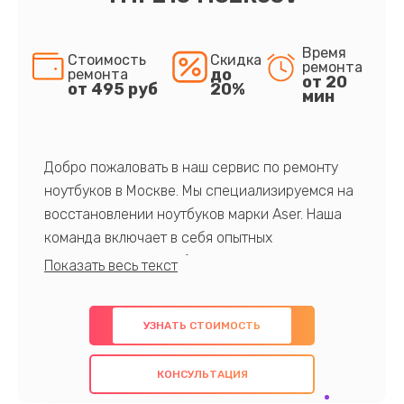
Время
Стоимость
Скидка
ремонта
до
ремонта
от 20
от 495 руб
20%
мин
Добро пожаловать в наш сервис по ремонту
ноутбуков в Москве. Мы специализируемся на
восстановлении ноутбуков марки Aser. Наша
команда включает в себя опытных
профессионалов с обширными знаниями и
многолетним опытом в данной области. Мы
предлагаем быстрый и качественный ремонт с
УЗНАТЬ СТОИМОСТЬ
использованием оригинальных компонентов, а
также гарантируем качество всех
КОНСУЛЬТАЦИЯ
проведенных работ. Наша цель - предоставить
клиентам надежное и профессиональное