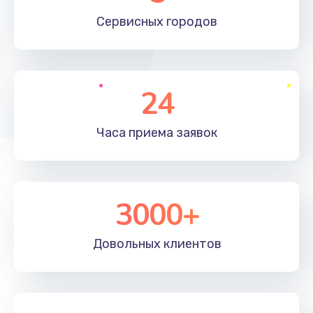
660 руб.
Сервисных
городов
Заказать
Установка драйверов
24
725 руб.
Заказать
Часа приема
заявок
Замена вебкамеры
1400 руб.
3000+
Заказать
Ремонт петель крышки
Довольных
клиентов
1190 руб.
Заказать