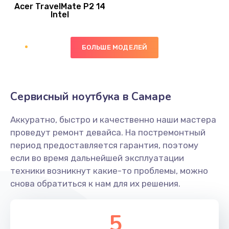
Acer TravelMate P2 14
950 руб.
Intel
Заказать
БОЛЬШЕ МОДЕЛЕЙ
Замена экрана
1095 руб.
Заказать
Сервисный ноутбука в Самаре
Замена северного моста
Аккуратно, быстро и качественно наши мастера
1950 руб.
проведут ремонт девайса. На постремонтный
Заказать
период предоставляется гарантия, поэтому
если во время дальнейшей эксплуатации
Ремонт цепей питания
техники возникнут какие-то проблемы, можно
снова обратиться к нам для их решения.
2500 руб.
Заказать
5
Замена жесткого диска