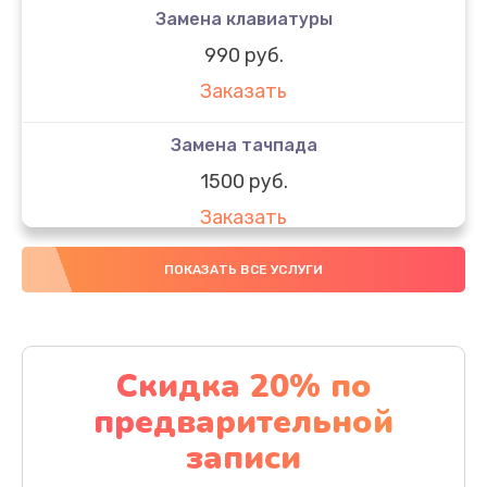
Замена клавиатуры
990 руб.
Заказать
Замена тачпада
1500 руб.
Заказать
Замена южного моста
ПОКАЗАТЬ ВСЕ УСЛУГИ
1950 руб.
Заказать
Скидка 20% по
Чистка от пыли
предварительной
1060 руб.
записи
Заказать