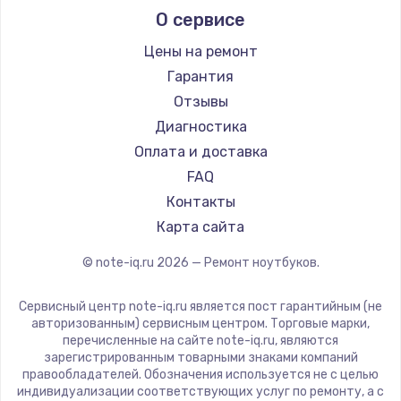
О сервисе
Ремонт ноутбуков Predator
Aquarius
Ремонт ноутбуков iru
Gigabyte
Цены на ремонт
Ремонт ноутбуков Machenike
Aorus
Гарантия
Ремонт ноутбуков DEXP
Maibenben
Отзывы
Ремонт ноутбуков Teclast
Getac
Диагностика
Ремонт ноутбуков CHUWI
Epson
Оплата и доставка
Ремонт ноутбуков Colorful
Philips
FAQ
LG
Контакты
Panasonic
Карта сайта
Irbis
© note-iq.ru
2026
— Ремонт ноутбуков.
Thunderobot
Hasee
Сервисный центр note-iq.ru является пост гарантийным (не
ZTE
авторизованным) сервисным центром. Торговые марки,
перечисленные на сайте note-iq.ru, являются
Hiper
зарегистрированным товарными знаками компаний
Evga
правообладателей. Обозначения используется не с целью
индивидуализации соответствующих услуг по ремонту, а с
Google