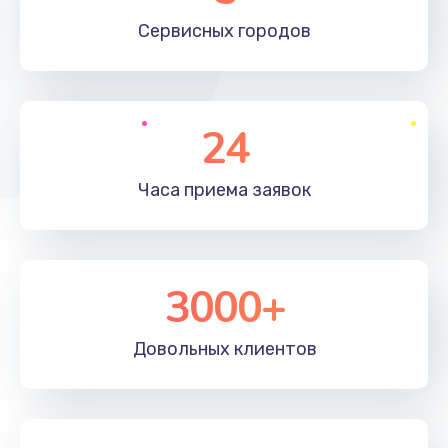
660 руб.
Сервисных
городов
Заказать
Установка драйверов
24
725 руб.
Заказать
Часа приема
заявок
Замена вебкамеры
1400 руб.
3000+
Заказать
Ремонт петель крышки
Довольных
клиентов
1190 руб.
Заказать