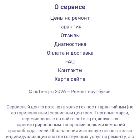
О сервисе
Ремонт ноутбуков Predator
Aquarius
Ремонт ноутбуков iru
Gigabyte
Цены на ремонт
Ремонт ноутбуков Machenike
Aorus
Гарантия
Ремонт ноутбуков DEXP
Maibenben
Отзывы
Ремонт ноутбуков Teclast
Getac
Диагностика
Ремонт ноутбуков CHUWI
Epson
Оплата и доставка
Ремонт ноутбуков Colorful
Philips
FAQ
LG
Контакты
Panasonic
Карта сайта
Irbis
© note-iq.ru
2026
— Ремонт ноутбуков.
Thunderobot
Hasee
Сервисный центр note-iq.ru является пост гарантийным (не
ZTE
авторизованным) сервисным центром. Торговые марки,
перечисленные на сайте note-iq.ru, являются
Hiper
зарегистрированным товарными знаками компаний
Evga
правообладателей. Обозначения используется не с целью
индивидуализации соответствующих услуг по ремонту, а с
Google