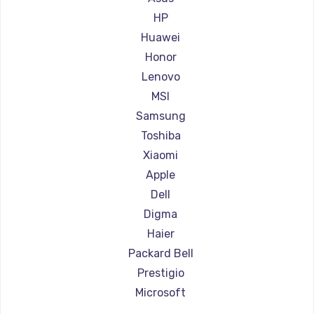
Ремонт ноутбуков Aorus
HP
Ремонт ноутбуков Maibenben
Huawei
Ремонт ноутбуков Getac
Honor
Ремонт ноутбуков Epson
Lenovo
Ремонт ноутбуков Philips
MSI
Ремонт ноутбуков LG
Samsung
Ремонт ноутбуков Panasonic
Toshiba
Ремонт ноутбуков Irbis
Xiaomi
Ремонт ноутбуков Thunderobot
Apple
Ремонт ноутбуков Hasee
Dell
Ремонт ноутбуков ZTE
Digma
Ремонт ноутбуков Hiper
Haier
Ремонт ноутбуков Evga
Packard Bell
Ремонт ноутбуков Google
Prestigio
Ремонт ноутбуков Echips
Microsoft
Ремонт ноутбуков Ardor
Alienware