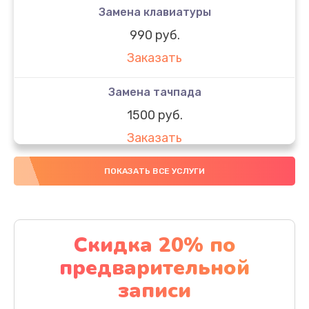
Замена клавиатуры
990 руб.
Заказать
Замена тачпада
1500 руб.
Заказать
Замена южного моста
ПОКАЗАТЬ ВСЕ УСЛУГИ
1950 руб.
Заказать
Скидка 20% по
Чистка от пыли
предварительной
1060 руб.
записи
Заказать