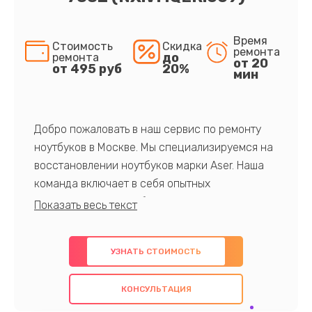
Время
Стоимость
Скидка
ремонта
до
ремонта
от 20
от 495 руб
20%
мин
Добро пожаловать в наш сервис по ремонту
ноутбуков в Москве. Мы специализируемся на
восстановлении ноутбуков марки Aser. Наша
команда включает в себя опытных
профессионалов с обширными знаниями и
многолетним опытом в данной области. Мы
предлагаем быстрый и качественный ремонт с
УЗНАТЬ СТОИМОСТЬ
использованием оригинальных компонентов, а
также гарантируем качество всех
КОНСУЛЬТАЦИЯ
проведенных работ. Наша цель - предоставить
клиентам надежное и профессиональное