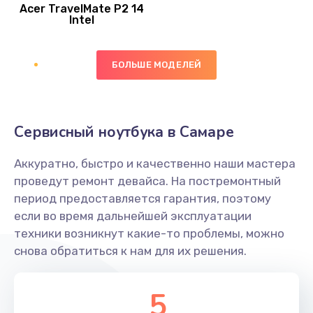
Acer TravelMate P2 14
950 руб.
Intel
Заказать
БОЛЬШЕ МОДЕЛЕЙ
Замена экрана
1095 руб.
Заказать
Сервисный ноутбука в Самаре
Замена северного моста
Аккуратно, быстро и качественно наши мастера
1950 руб.
проведут ремонт девайса. На постремонтный
Заказать
период предоставляется гарантия, поэтому
если во время дальнейшей эксплуатации
Ремонт цепей питания
техники возникнут какие-то проблемы, можно
снова обратиться к нам для их решения.
2500 руб.
Заказать
5
Замена жесткого диска