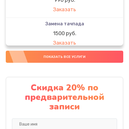
Заказать
Замена тачпада
1500 руб.
Заказать
Замена южного моста
ПОКАЗАТЬ ВСЕ УСЛУГИ
1950 руб.
Заказать
Скидка 20% по
Чистка от пыли
предварительной
1060 руб.
записи
Заказать
Настройка ОС