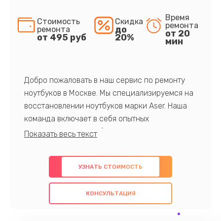
Время
Стоимость
Скидка
ремонта
до
ремонта
от 20
от 495 руб
20%
мин
Добро пожаловать в наш сервис по ремонту
ноутбуков в Москве. Мы специализируемся на
восстановлении ноутбуков марки Aser. Наша
команда включает в себя опытных
профессионалов с обширными знаниями и
многолетним опытом в данной области. Мы
предлагаем быстрый и качественный ремонт с
УЗНАТЬ СТОИМОСТЬ
использованием оригинальных компонентов, а
также гарантируем качество всех
КОНСУЛЬТАЦИЯ
проведенных работ. Наша цель - предоставить
клиентам надежное и профессиональное