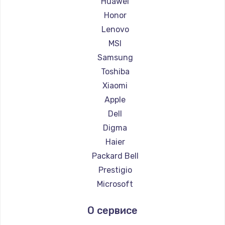
Huawei
Ремонт ноутбуков Getac
Honor
Ремонт ноутбуков Epson
Lenovo
Ремонт ноутбуков Philips
MSI
Ремонт ноутбуков LG
Samsung
Ремонт ноутбуков Panasonic
Toshiba
Ремонт ноутбуков Irbis
Xiaomi
Ремонт ноутбуков Thunderobot
Apple
Ремонт ноутбуков Hasee
Dell
Ремонт ноутбуков ZTE
Digma
Ремонт ноутбуков Hiper
Haier
Ремонт ноутбуков Evga
Packard Bell
Ремонт ноутбуков Google
Prestigio
Ремонт ноутбуков Echips
Microsoft
Ремонт ноутбуков Ardor
Alienware
О сервисе
Ремонт ноутбуков Predator
Aquarius
Ремонт ноутбуков iru