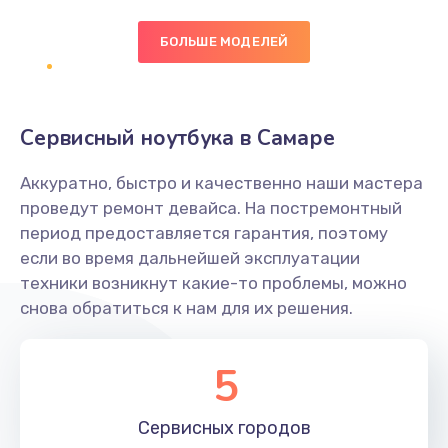
БОЛЬШЕ МОДЕЛЕЙ
Замена экрана
1095 руб.
Заказать
Сервисный ноутбука в Самаре
Замена северного моста
Аккуратно, быстро и качественно наши мастера
1950 руб.
проведут ремонт девайса. На постремонтный
Заказать
период предоставляется гарантия, поэтому
если во время дальнейшей эксплуатации
Ремонт цепей питания
техники возникнут какие-то проблемы, можно
снова обратиться к нам для их решения.
2500 руб.
Заказать
5
Замена жесткого диска
660 руб.
Сервисных
городов