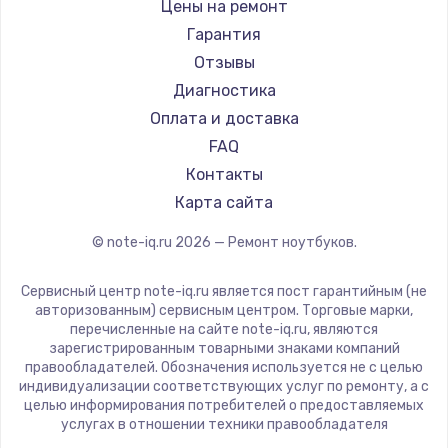
Gigabyte
Цены на ремонт
Ремонт ноутбуков Machenike
Aorus
Гарантия
Ремонт ноутбуков DEXP
Maibenben
Отзывы
Ремонт ноутбуков Teclast
Getac
Диагностика
Ремонт ноутбуков CHUWI
Epson
Оплата и доставка
Ремонт ноутбуков Colorful
Philips
FAQ
LG
Контакты
Panasonic
Карта сайта
Irbis
© note-iq.ru
2026
— Ремонт ноутбуков.
Thunderobot
Hasee
Сервисный центр note-iq.ru является пост гарантийным (не
ZTE
авторизованным) сервисным центром. Торговые марки,
перечисленные на сайте note-iq.ru, являются
Hiper
зарегистрированным товарными знаками компаний
Evga
правообладателей. Обозначения используется не с целью
индивидуализации соответствующих услуг по ремонту, а с
Google
целью информирования потребителей о предоставляемых
Echips
услугах в отношении техники правообладателя