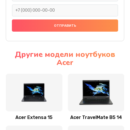
930 руб.
Заказать
Ремонт подсветки
1200 руб.
Заказать
Другие модели ноутбуков
Acer
Настройка BIOS
650 руб.
Заказать
Замена видеочипа
2500 руб.
Заказать
Acer Extensa 15
Acer TravelMate B5 14
Ремонт разъема питания