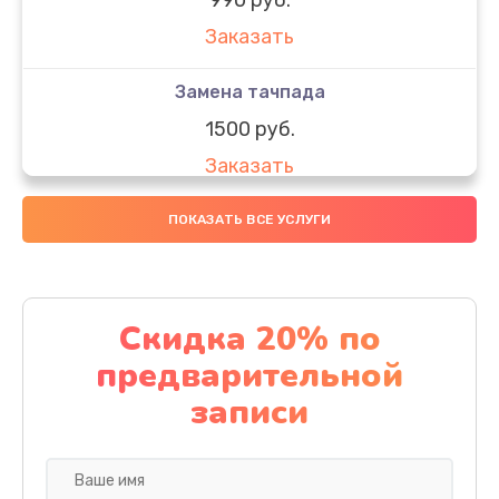
Заказать
Замена тачпада
1500 руб.
Заказать
Замена южного моста
ПОКАЗАТЬ ВСЕ УСЛУГИ
1950 руб.
Заказать
Скидка 20% по
Чистка от пыли
предварительной
1060 руб.
записи
Заказать
Настройка ОС