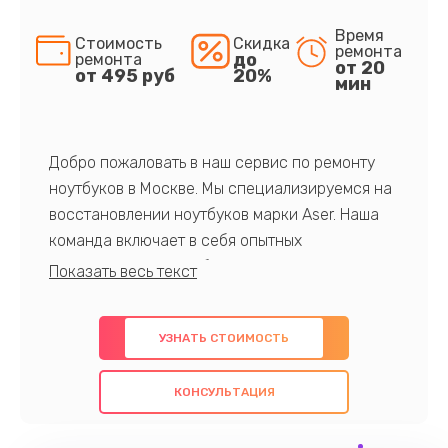
Время
Стоимость
Скидка
ремонта
до
ремонта
от 20
от 495 руб
20%
мин
Добро пожаловать в наш сервис по ремонту
ноутбуков в Москве. Мы специализируемся на
восстановлении ноутбуков марки Aser. Наша
команда включает в себя опытных
профессионалов с обширными знаниями и
многолетним опытом в данной области. Мы
предлагаем быстрый и качественный ремонт с
УЗНАТЬ СТОИМОСТЬ
использованием оригинальных компонентов, а
также гарантируем качество всех
КОНСУЛЬТАЦИЯ
проведенных работ. Наша цель - предоставить
клиентам надежное и профессиональное