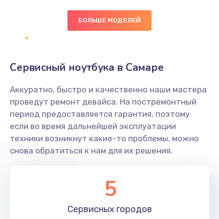
БОЛЬШЕ МОДЕЛЕЙ
Замена экрана
1095 руб.
Заказать
Сервисный ноутбука в Самаре
Замена северного моста
Аккуратно, быстро и качественно наши мастера
1950 руб.
проведут ремонт девайса. На постремонтный
Заказать
период предоставляется гарантия, поэтому
если во время дальнейшей эксплуатации
Ремонт цепей питания
техники возникнут какие-то проблемы, можно
снова обратиться к нам для их решения.
2500 руб.
Заказать
5
Замена жесткого диска
660 руб.
Сервисных
городов