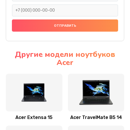
930 руб.
Заказать
Ремонт подсветки
1200 руб.
Заказать
Другие модели ноутбуков
Acer
Настройка BIOS
650 руб.
Заказать
Замена видеочипа
2500 руб.
Заказать
Acer Extensa 15
Acer TravelMate B5 14
Ремонт разъема питания