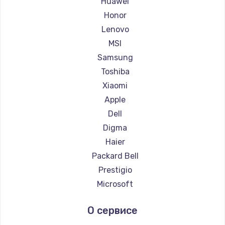
Huawei
Ремонт ноутбуков Getac
Honor
Ремонт ноутбуков Epson
Lenovo
Ремонт ноутбуков Philips
MSI
Ремонт ноутбуков LG
Samsung
Ремонт ноутбуков Panasonic
Toshiba
Ремонт ноутбуков Irbis
Xiaomi
Ремонт ноутбуков Thunderobot
Apple
Ремонт ноутбуков Hasee
Dell
Ремонт ноутбуков ZTE
Digma
Ремонт ноутбуков Hiper
Haier
Ремонт ноутбуков Evga
Packard Bell
Ремонт ноутбуков Google
Prestigio
Ремонт ноутбуков Echips
Microsoft
Ремонт ноутбуков Ardor
Alienware
О сервисе
Ремонт ноутбуков Predator
Aquarius
Ремонт ноутбуков iru