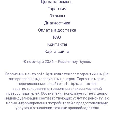
Gigabyte
Цены на ремонт
Ремонт ноутбуков Machenike
Aorus
Гарантия
Ремонт ноутбуков DEXP
Maibenben
Отзывы
Ремонт ноутбуков Teclast
Getac
Диагностика
Ремонт ноутбуков CHUWI
Epson
Оплата и доставка
Ремонт ноутбуков Colorful
Philips
FAQ
LG
Контакты
Panasonic
Карта сайта
Irbis
© note-iq.ru
2026
— Ремонт ноутбуков.
Thunderobot
Hasee
Сервисный центр note-iq.ru является пост гарантийным (не
ZTE
авторизованным) сервисным центром. Торговые марки,
перечисленные на сайте note-iq.ru, являются
Hiper
зарегистрированным товарными знаками компаний
Evga
правообладателей. Обозначения используется не с целью
индивидуализации соответствующих услуг по ремонту, а с
Google
целью информирования потребителей о предоставляемых
Echips
услугах в отношении техники правообладателя