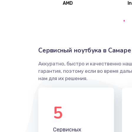
AMD
In
Замена северного моста
Ремонт цепей питания
Замена жесткого диска
Сервисный ноутбука в Самаре
Аккуратно, быстро и качественно на
Установка драйверов
гарантия, поэтому если во время дал
нам для их решения.
Замена вебкамеры
Ремонт петель крышки
5
Настройка Wi-Fi
Сервисных
Замена HDMI