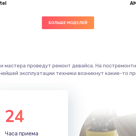
tel
A
40 мин
2 года
БОЛЬШЕ МОДЕЛЕЙ
20 мин
2 года
60 мин
2 года
ши мастера проведут ремонт девайса. На постремонт
60 мин
3 года
ьнейшей эксплуатации техники возникнут какие-то пр
30 мин
2 года
50 мин
3 года
24
20 мин
3 года
Часа приема
20 мин
3 года