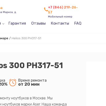
+7 (846) 219-26-
ра
57
а Маркса, д.
Мобильный номер
и
Гарантия
Отзывы
Контакты
FAQ
амаре
/
Helios 300 PH317-51
os 300 PH317-51
дка
Время ремонта
20%
от 20 мин
монту ноутбуков в Москве. Мы
 ноутбуков марки Aser. Наша команда