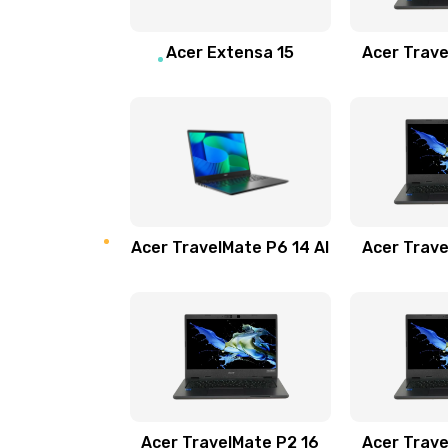
Замена звуковой карты
Acer Extensa 15
Acer Trave
Замена микрофона
Замена оперативной памяти
Замена процессора
Acer TravelMate P6 14 AI
Acer Trave
Замена системы охлаждения
Замена термопасты
Замена шлейфа матрицы
Замена экрана
Acer TravelMate P2 16
Acer Trave