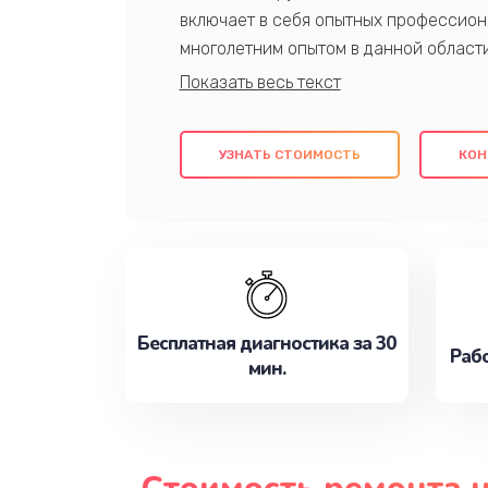
включает в себя опытных профессион
многолетним опытом в данной област
качественный ремонт с использовани
гарантируем качество всех проведенн
клиентам надежное и профессиональн
УЗНАТЬ СТОИМОСТЬ
КОН
потребности наилучшим образом. Не 
сейчас!
Бесплатная диагностика за 30
Рабо
мин.