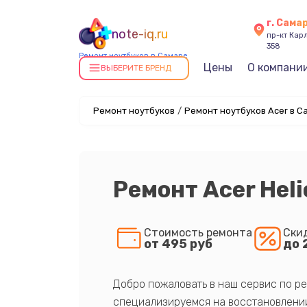
г. Сама
note-iq.ru
пр-кт Карл
358
Ремонт ноутбуков в Самаре
Цены
О компани
ВЫБЕРИТЕ БРЕНД
Ремонт ноутбуков
/
Ремонт ноутбуков Acer в С
Ремонт Acer Heli
Стоимость ремонта
Ски
от 495 руб
до 
Добро пожаловать в наш сервис по ре
специализируемся на восстановлении