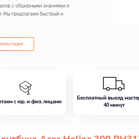
алов с обширными знаниями и
и. Мы предлагаем быстрый и
ем оригинальных компонентов, а также
ых работ. Наша цель - предоставить
ое обслуживание, удовлетворяя их
СУЛЬТАЦИЯ
медлите записаться на ремонт уже
Бесплатный выезд масте
таем с юр. и физ. лицами
40 минут