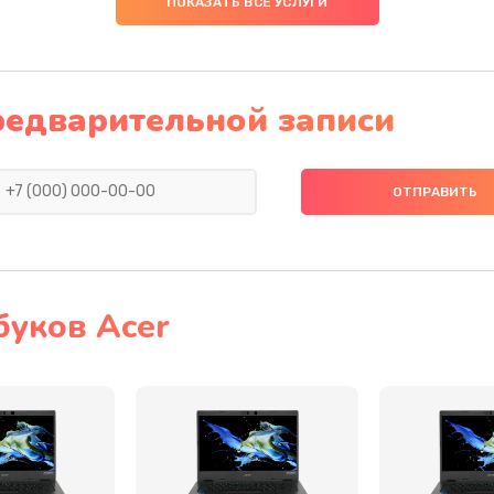
ПОКАЗАТЬ ВСЕ УСЛУГИ
30 мин
2 года
30 мин
2 года
редварительной записи
40 мин
3 года
30 мин
2 года
40 мин
1 год
буков Acer
40 мин
2 года
20 мин
2 года
20 мин
3 года