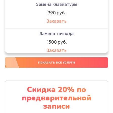
Замена клавиатуры
990 руб.
Заказать
Замена тачпада
1500 руб.
Заказать
Замена южного моста
ПОКАЗАТЬ ВСЕ УСЛУГИ
1950 руб.
Заказать
Скидка 20% по
Чистка от пыли
предварительной
1060 руб.
записи
Заказать