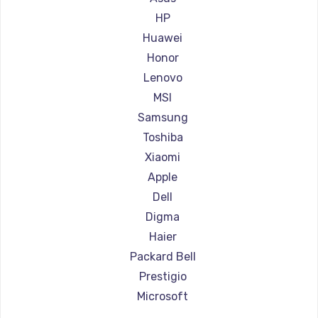
Ремонт ноутбуков Aorus
HP
Ремонт ноутбуков Maibenben
Huawei
Ремонт ноутбуков Getac
Honor
Ремонт ноутбуков Epson
Lenovo
Ремонт ноутбуков Philips
MSI
Ремонт ноутбуков LG
Samsung
Ремонт ноутбуков Panasonic
Toshiba
Ремонт ноутбуков Irbis
Xiaomi
Ремонт ноутбуков Thunderobot
Apple
Ремонт ноутбуков Hasee
Dell
Ремонт ноутбуков ZTE
Digma
Ремонт ноутбуков Hiper
Haier
Ремонт ноутбуков Evga
Packard Bell
Ремонт ноутбуков Google
Prestigio
Ремонт ноутбуков Echips
Microsoft
Ремонт ноутбуков Ardor
Alienware