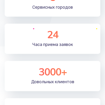
660 руб.
Сервисных
городов
Заказать
Установка драйверов
24
725 руб.
Заказать
Часа приема
заявок
Замена вебкамеры
1400 руб.
3000+
Заказать
Ремонт петель крышки
Довольных
клиентов
1190 руб.
Заказать