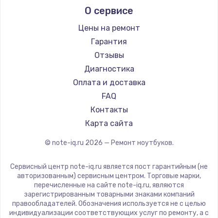
О сервисе
Ремонт ноутбуков Predator
Aquarius
Ремонт ноутбуков iru
Gigabyte
Цены на ремонт
Ремонт ноутбуков Machenike
Aorus
Гарантия
Ремонт ноутбуков DEXP
Maibenben
Отзывы
Ремонт ноутбуков Teclast
Getac
Диагностика
Ремонт ноутбуков CHUWI
Epson
Оплата и доставка
Ремонт ноутбуков Colorful
Philips
FAQ
LG
Контакты
Panasonic
Карта сайта
Irbis
© note-iq.ru
2026
— Ремонт ноутбуков.
Thunderobot
Hasee
Сервисный центр note-iq.ru является пост гарантийным (не
ZTE
авторизованным) сервисным центром. Торговые марки,
перечисленные на сайте note-iq.ru, являются
Hiper
зарегистрированным товарными знаками компаний
Evga
правообладателей. Обозначения используется не с целью
индивидуализации соответствующих услуг по ремонту, а с
Google