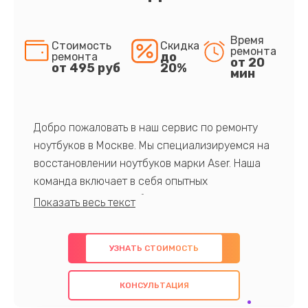
Время
Стоимость
Скидка
ремонта
до
ремонта
от 20
от 495 руб
20%
мин
Добро пожаловать в наш сервис по ремонту
ноутбуков в Москве. Мы специализируемся на
восстановлении ноутбуков марки Aser. Наша
команда включает в себя опытных
профессионалов с обширными знаниями и
многолетним опытом в данной области. Мы
предлагаем быстрый и качественный ремонт с
УЗНАТЬ СТОИМОСТЬ
использованием оригинальных компонентов, а
также гарантируем качество всех
КОНСУЛЬТАЦИЯ
проведенных работ. Наша цель - предоставить
клиентам надежное и профессиональное