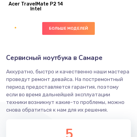
Acer TravelMate P2 14
950 руб.
Intel
Заказать
БОЛЬШЕ МОДЕЛЕЙ
Замена экрана
1095 руб.
Заказать
Сервисный ноутбука в Самаре
Замена северного моста
Аккуратно, быстро и качественно наши мастера
1950 руб.
проведут ремонт девайса. На постремонтный
Заказать
период предоставляется гарантия, поэтому
если во время дальнейшей эксплуатации
Ремонт цепей питания
техники возникнут какие-то проблемы, можно
снова обратиться к нам для их решения.
2500 руб.
Заказать
5
Замена жесткого диска