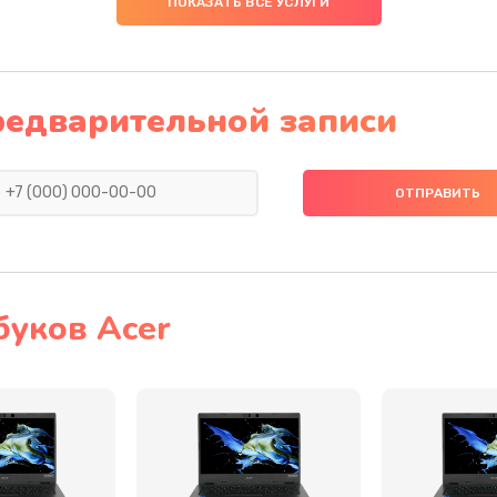
ПОКАЗАТЬ ВСЕ УСЛУГИ
40 мин
2 года
40 мин
3 года
редварительной записи
20 мин
2 года
50 мин
1 год
60 мин
1 год
буков Acer
60 мин
1 год
40 мин
1 год
60 мин
1 год