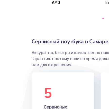
AMD
In
Замена северного моста
Ремонт цепей питания
Замена жесткого диска
Сервисный ноутбука в Самаре
Аккуратно, быстро и качественно на
Установка драйверов
гарантия, поэтому если во время дал
нам для их решения.
Замена вебкамеры
Ремонт петель крышки
5
Настройка Wi-Fi
Сервисных
Замена HDMI