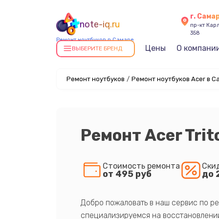
г. Сама
note-iq.ru
пр-кт Карл
358
Ремонт ноутбуков в Самаре
Цены
О компани
ВЫБЕРИТЕ БРЕНД
Ремонт ноутбуков
/
Ремонт ноутбуков Acer в С
Ремонт Acer Trit
Стоимость ремонта
Ски
от 495 руб
до 
Добро пожаловать в наш сервис по ре
специализируемся на восстановлении