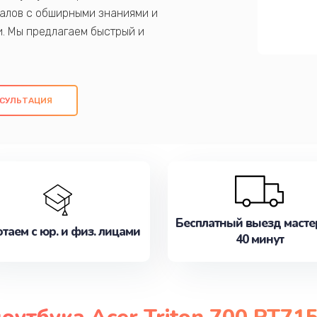
алов с обширными знаниями и
и. Мы предлагаем быстрый и
ем оригинальных компонентов, а также
ых работ. Наша цель - предоставить
ое обслуживание, удовлетворяя их
СУЛЬТАЦИЯ
медлите записаться на ремонт уже
Бесплатный выезд масте
таем с юр. и физ. лицами
40 минут