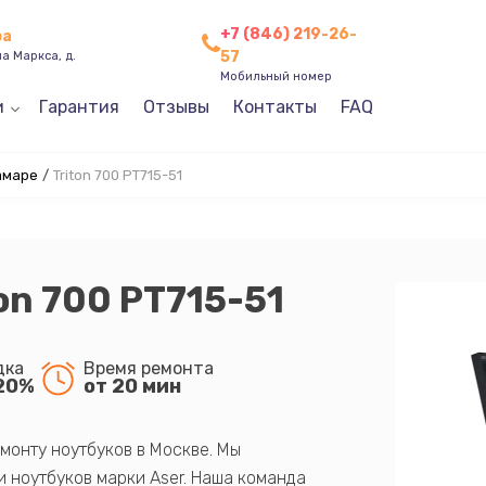
+7 (846) 219-26-
ра
57
а Маркса, д.
Мобильный номер
и
Гарантия
Отзывы
Контакты
FAQ
амаре
/
Triton 700 PT715-51
on 700 PT715-51
дка
Время ремонта
20%
от 20 мин
монту ноутбуков в Москве. Мы
 ноутбуков марки Aser. Наша команда