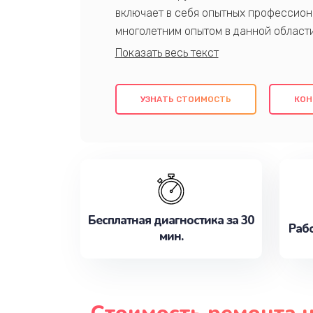
включает в себя опытных профессион
многолетним опытом в данной област
качественный ремонт с использовани
гарантируем качество всех проведенн
клиентам надежное и профессиональн
УЗНАТЬ СТОИМОСТЬ
КОН
потребности наилучшим образом. Не 
сейчас!
Бесплатная диагностика за 30
Рабо
мин.