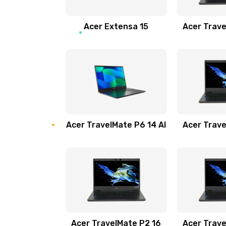
Замена звуковой карты
Acer Extensa 15
Acer Trave
Замена микрофона
Замена оперативной памяти
Замена процессора
Acer TravelMate P6 14 AI
Acer Trave
Замена системы охлаждения
Замена термопасты
Замена шлейфа матрицы
Замена экрана
Acer TravelMate P2 16
Acer Trave