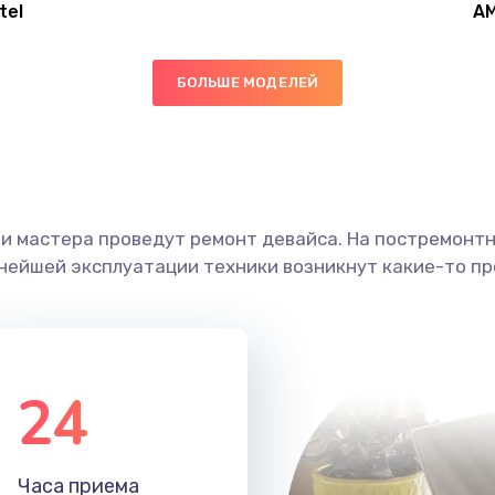
tel
A
30 мин
2 года
БОЛЬШЕ МОДЕЛЕЙ
50 мин
2 года
60 мин
2 года
ши мастера проведут ремонт девайса. На постремонт
20 мин
1 год
ьнейшей эксплуатации техники возникнут какие-то пр
60 мин
2 года
30 мин
1 год
24
20 мин
3 года
Часа приема
20 мин
1 год