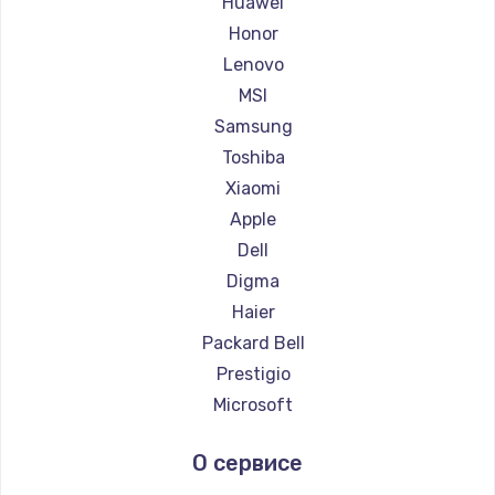
Huawei
Ремонт ноутбуков Getac
Honor
Ремонт ноутбуков Epson
Lenovo
Ремонт ноутбуков Philips
MSI
Ремонт ноутбуков LG
Samsung
Ремонт ноутбуков Panasonic
Toshiba
Ремонт ноутбуков Irbis
Xiaomi
Ремонт ноутбуков Thunderobot
Apple
Ремонт ноутбуков Hasee
Dell
Ремонт ноутбуков ZTE
Digma
Ремонт ноутбуков Hiper
Haier
Ремонт ноутбуков Evga
Packard Bell
Ремонт ноутбуков Google
Prestigio
Ремонт ноутбуков Echips
Microsoft
Ремонт ноутбуков Ardor
Alienware
О сервисе
Ремонт ноутбуков Predator
Aquarius
Ремонт ноутбуков iru