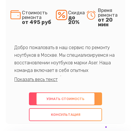
Время
Стоимость
Скидка
ремонта
до
ремонта
от 20
от 495 руб
20%
мин
Добро пожаловать в наш сервис по ремонту
ноутбуков в Москве. Мы специализируемся на
восстановлении ноутбуков марки Aser. Наша
команда включает в себя опытных
профессионалов с обширными знаниями и
многолетним опытом в данной области. Мы
предлагаем быстрый и качественный ремонт с
УЗНАТЬ СТОИМОСТЬ
использованием оригинальных компонентов, а
также гарантируем качество всех
КОНСУЛЬТАЦИЯ
проведенных работ. Наша цель - предоставить
клиентам надежное и профессиональное