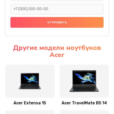
930 руб.
Заказать
Ремонт подсветки
1200 руб.
Заказать
Другие модели ноутбуков
Acer
Настройка BIOS
650 руб.
Заказать
Замена видеочипа
2500 руб.
Заказать
Acer Extensa 15
Acer TravelMate B5 14
Ремонт разъема питания