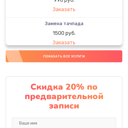
Заказать
Замена тачпада
1500 руб.
Заказать
Замена южного моста
ПОКАЗАТЬ ВСЕ УСЛУГИ
1950 руб.
Заказать
Скидка 20% по
Чистка от пыли
предварительной
1060 руб.
записи
Заказать
Настройка ОС