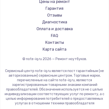
Gigabyte
Цены на ремонт
Ремонт ноутбуков Machenike
Aorus
Гарантия
Ремонт ноутбуков DEXP
Maibenben
Отзывы
Ремонт ноутбуков Teclast
Getac
Диагностика
Ремонт ноутбуков CHUWI
Epson
Оплата и доставка
Ремонт ноутбуков Colorful
Philips
FAQ
LG
Контакты
Panasonic
Карта сайта
Irbis
© note-iq.ru
2026
— Ремонт ноутбуков.
Thunderobot
Hasee
Сервисный центр note-iq.ru является пост гарантийным (не
ZTE
авторизованным) сервисным центром. Торговые марки,
перечисленные на сайте note-iq.ru, являются
Hiper
зарегистрированным товарными знаками компаний
Evga
правообладателей. Обозначения используется не с целью
индивидуализации соответствующих услуг по ремонту, а с
Google
целью информирования потребителей о предоставляемых
Echips
услугах в отношении техники правообладателя