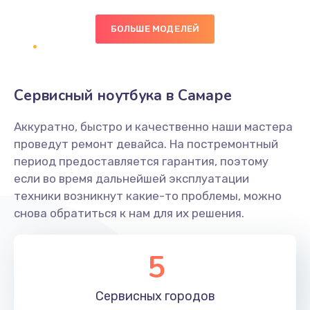
БОЛЬШЕ МОДЕЛЕЙ
Замена экрана
1095 руб.
Заказать
Сервисный ноутбука в Самаре
Замена северного моста
Аккуратно, быстро и качественно наши мастера
1950 руб.
проведут ремонт девайса. На постремонтный
Заказать
период предоставляется гарантия, поэтому
если во время дальнейшей эксплуатации
Ремонт цепей питания
техники возникнут какие-то проблемы, можно
снова обратиться к нам для их решения.
2500 руб.
Заказать
5
Замена жесткого диска
660 руб.
Сервисных
городов