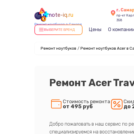
г. Сама
note-iq.ru
пр-кт Карл
358
Ремонт ноутбуков в Самаре
Цены
О компани
ВЫБЕРИТЕ БРЕНД
Ремонт ноутбуков
/
Ремонт ноутбуков Acer в С
Ремонт Acer Tra
Стоимость ремонта
Ски
от 495 руб
до 
Добро пожаловать в наш сервис по ре
специализируемся на восстановлении