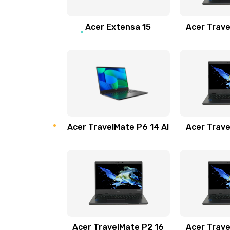
Замена звуковой карты
Acer Extensa 15
Acer Trave
Замена микрофона
Замена оперативной памяти
Замена процессора
Acer TravelMate P6 14 AI
Acer Trave
Замена системы охлаждения
Замена термопасты
Замена шлейфа матрицы
Замена экрана
Acer TravelMate P2 16
Acer Trave