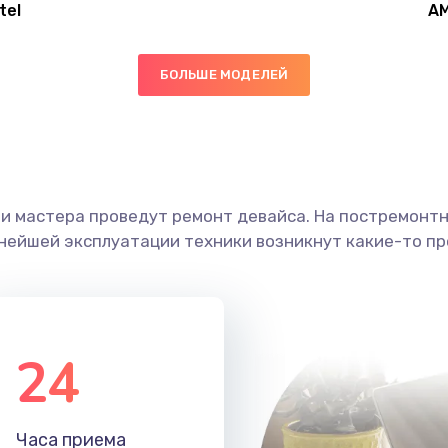
tel
A
40 мин
1 год
БОЛЬШЕ МОДЕЛЕЙ
30 мин
2 года
60 мин
1 год
ши мастера проведут ремонт девайса. На постремонт
20 мин
3 года
ьнейшей эксплуатации техники возникнут какие-то пр
30 мин
1 год
50 мин
2 года
24
40 мин
3 года
Часа приема
50 мин
3 года