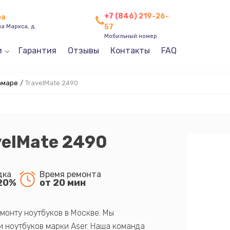
+7 (846) 219-26-
ра
57
а Маркса, д.
Мобильный номер
и
Гарантия
Отзывы
Контакты
FAQ
амаре
/
TravelMate 2490
velMate 2490
дка
Время ремонта
20%
от 20 мин
монту ноутбуков в Москве. Мы
 ноутбуков марки Aser. Наша команда