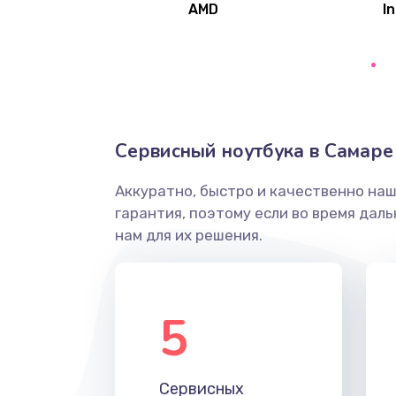
AMD
In
Замена северного моста
Ремонт цепей питания
Замена жесткого диска
Сервисный ноутбука в Самаре
Аккуратно, быстро и качественно на
Установка драйверов
гарантия, поэтому если во время дал
нам для их решения.
Замена вебкамеры
Ремонт петель крышки
5
Настройка Wi-Fi
Сервисных
Замена HDMI