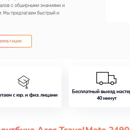
алов с обширными знаниями и
и. Мы предлагаем быстрый и
ем оригинальных компонентов, а также
ых работ. Наша цель - предоставить
ое обслуживание, удовлетворяя их
СУЛЬТАЦИЯ
медлите записаться на ремонт уже
Бесплатный выезд масте
таем с юр. и физ. лицами
40 минут