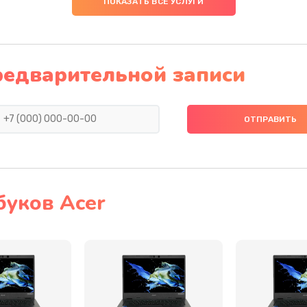
ПОКАЗАТЬ ВСЕ УСЛУГИ
30 мин
1 год
50 мин
3 года
редварительной записи
50 мин
2 года
20 мин
3 года
40 мин
3 года
буков Acer
60 мин
3 года
40 мин
2 года
60 мин
1 год