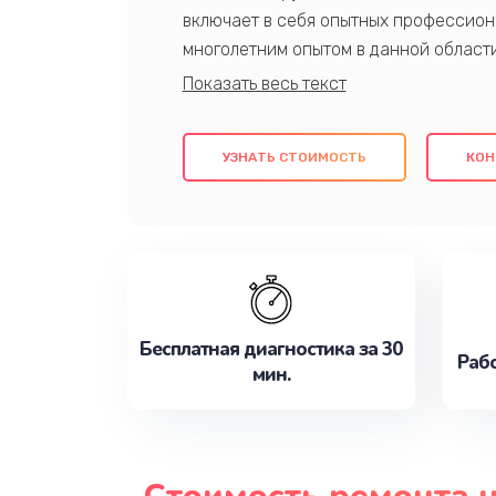
включает в себя опытных профессион
многолетним опытом в данной област
качественный ремонт с использовани
гарантируем качество всех проведенн
клиентам надежное и профессиональн
УЗНАТЬ СТОИМОСТЬ
КОН
потребности наилучшим образом. Не 
сейчас!
Бесплатная диагностика за 30
Рабо
мин.