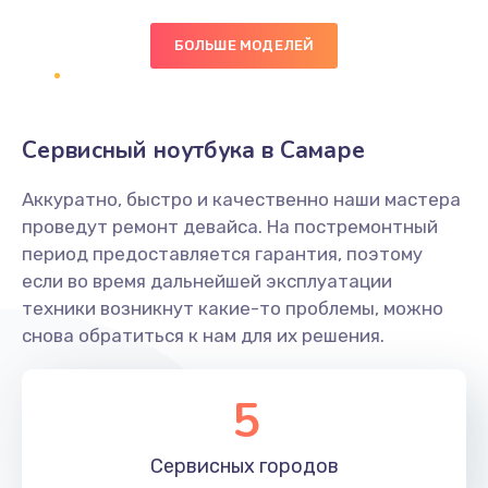
БОЛЬШЕ МОДЕЛЕЙ
Замена экрана
1095 руб.
Заказать
Сервисный ноутбука в Самаре
Замена северного моста
Аккуратно, быстро и качественно наши мастера
1950 руб.
проведут ремонт девайса. На постремонтный
Заказать
период предоставляется гарантия, поэтому
если во время дальнейшей эксплуатации
Ремонт цепей питания
техники возникнут какие-то проблемы, можно
снова обратиться к нам для их решения.
2500 руб.
Заказать
5
Замена жесткого диска
660 руб.
Сервисных
городов