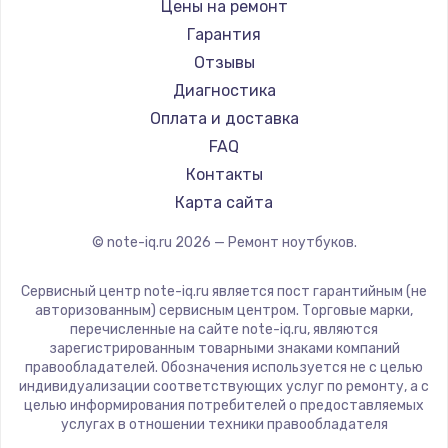
Gigabyte
Цены на ремонт
Ремонт ноутбуков Machenike
Aorus
Гарантия
Ремонт ноутбуков DEXP
Maibenben
Отзывы
Ремонт ноутбуков Teclast
Getac
Диагностика
Ремонт ноутбуков CHUWI
Epson
Оплата и доставка
Ремонт ноутбуков Colorful
Philips
FAQ
LG
Контакты
Panasonic
Карта сайта
Irbis
© note-iq.ru
2026
— Ремонт ноутбуков.
Thunderobot
Hasee
Сервисный центр note-iq.ru является пост гарантийным (не
ZTE
авторизованным) сервисным центром. Торговые марки,
перечисленные на сайте note-iq.ru, являются
Hiper
зарегистрированным товарными знаками компаний
Evga
правообладателей. Обозначения используется не с целью
индивидуализации соответствующих услуг по ремонту, а с
Google
целью информирования потребителей о предоставляемых
Echips
услугах в отношении техники правообладателя