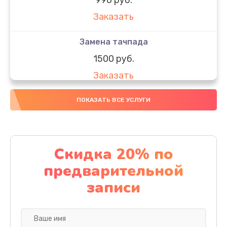
Заказать
Замена тачпада
1500 руб.
Заказать
Замена южного моста
ПОКАЗАТЬ ВСЕ УСЛУГИ
1950 руб.
Заказать
Скидка 20% по
Чистка от пыли
предварительной
1060 руб.
записи
Заказать
Настройка ОС