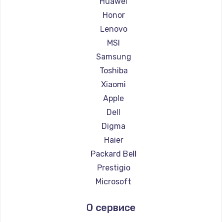
Huawei
Ремонт ноутбуков Getac
Honor
Ремонт ноутбуков Epson
Lenovo
Ремонт ноутбуков Philips
MSI
Ремонт ноутбуков LG
Samsung
Ремонт ноутбуков Panasonic
Toshiba
Ремонт ноутбуков Irbis
Xiaomi
Ремонт ноутбуков Thunderobot
Apple
Ремонт ноутбуков Hasee
Dell
Ремонт ноутбуков ZTE
Digma
Ремонт ноутбуков Hiper
Haier
Ремонт ноутбуков Evga
Packard Bell
Ремонт ноутбуков Google
Prestigio
Ремонт ноутбуков Echips
Microsoft
Ремонт ноутбуков Ardor
Alienware
О сервисе
Ремонт ноутбуков Predator
Aquarius
Ремонт ноутбуков iru