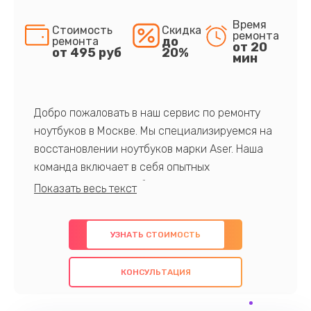
Время
Стоимость
Скидка
ремонта
до
ремонта
от 20
от 495 руб
20%
мин
Добро пожаловать в наш сервис по ремонту
ноутбуков в Москве. Мы специализируемся на
восстановлении ноутбуков марки Aser. Наша
команда включает в себя опытных
профессионалов с обширными знаниями и
многолетним опытом в данной области. Мы
предлагаем быстрый и качественный ремонт с
УЗНАТЬ СТОИМОСТЬ
использованием оригинальных компонентов, а
также гарантируем качество всех
КОНСУЛЬТАЦИЯ
проведенных работ. Наша цель - предоставить
клиентам надежное и профессиональное