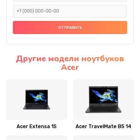
930 руб.
Заказать
Ремонт подсветки
1200 руб.
Заказать
Другие модели ноутбуков
Acer
Настройка BIOS
650 руб.
Заказать
Замена видеочипа
2500 руб.
Заказать
Acer Extensa 15
Acer TravelMate B5 14
Ремонт разъема питания