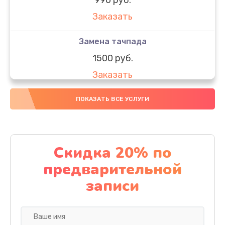
Заказать
Замена тачпада
1500 руб.
Заказать
Замена южного моста
ПОКАЗАТЬ ВСЕ УСЛУГИ
1950 руб.
Заказать
Скидка 20% по
Чистка от пыли
предварительной
1060 руб.
записи
Заказать
Настройка ОС