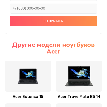
930 руб.
Заказать
Ремонт подсветки
1200 руб.
Заказать
Другие модели ноутбуков
Acer
Настройка BIOS
650 руб.
Заказать
Замена видеочипа
2500 руб.
Заказать
Acer Extensa 15
Acer TravelMate B5 14
Ремонт разъема питания