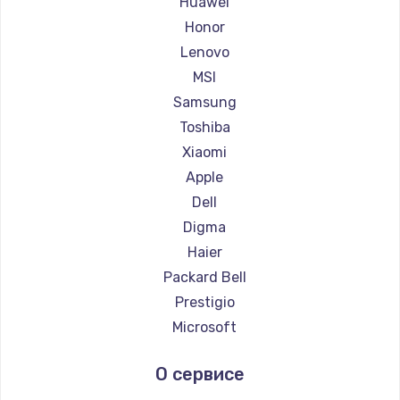
Huawei
Ремонт ноутбуков Getac
Honor
Ремонт ноутбуков Epson
Lenovo
Ремонт ноутбуков Philips
MSI
Ремонт ноутбуков LG
Samsung
Ремонт ноутбуков Panasonic
Toshiba
Ремонт ноутбуков Irbis
Xiaomi
Ремонт ноутбуков Thunderobot
Apple
Ремонт ноутбуков Hasee
Dell
Ремонт ноутбуков ZTE
Digma
Ремонт ноутбуков Hiper
Haier
Ремонт ноутбуков Evga
Packard Bell
Ремонт ноутбуков Google
Prestigio
Ремонт ноутбуков Echips
Microsoft
Ремонт ноутбуков Ardor
Alienware
О сервисе
Ремонт ноутбуков Predator
Aquarius
Ремонт ноутбуков iru