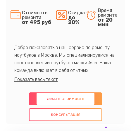
Время
Стоимость
Скидка
ремонта
до
ремонта
от 20
от 495 руб
20%
мин
Добро пожаловать в наш сервис по ремонту
ноутбуков в Москве. Мы специализируемся на
восстановлении ноутбуков марки Aser. Наша
команда включает в себя опытных
профессионалов с обширными знаниями и
многолетним опытом в данной области. Мы
предлагаем быстрый и качественный ремонт с
УЗНАТЬ СТОИМОСТЬ
использованием оригинальных компонентов, а
также гарантируем качество всех
КОНСУЛЬТАЦИЯ
проведенных работ. Наша цель - предоставить
клиентам надежное и профессиональное