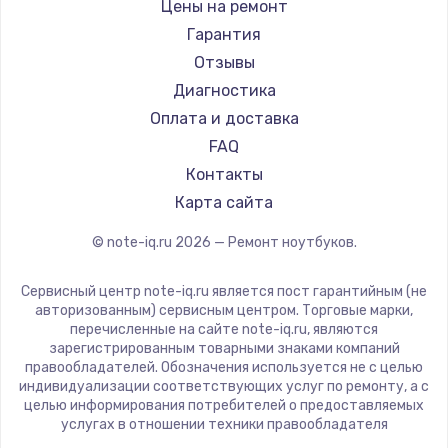
Gigabyte
Цены на ремонт
Ремонт ноутбуков Machenike
Aorus
Гарантия
Ремонт ноутбуков DEXP
Maibenben
Отзывы
Ремонт ноутбуков Teclast
Getac
Диагностика
Ремонт ноутбуков CHUWI
Epson
Оплата и доставка
Ремонт ноутбуков Colorful
Philips
FAQ
LG
Контакты
Panasonic
Карта сайта
Irbis
© note-iq.ru
2026
— Ремонт ноутбуков.
Thunderobot
Hasee
Сервисный центр note-iq.ru является пост гарантийным (не
ZTE
авторизованным) сервисным центром. Торговые марки,
перечисленные на сайте note-iq.ru, являются
Hiper
зарегистрированным товарными знаками компаний
Evga
правообладателей. Обозначения используется не с целью
индивидуализации соответствующих услуг по ремонту, а с
Google
целью информирования потребителей о предоставляемых
Echips
услугах в отношении техники правообладателя