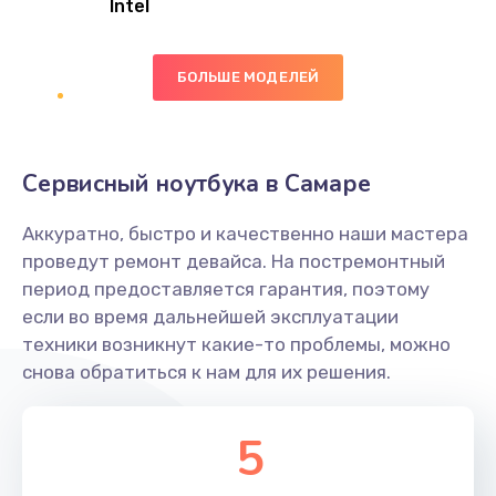
Intel
Заказать
БОЛЬШЕ МОДЕЛЕЙ
Замена экрана
1095 руб.
Заказать
Сервисный ноутбука в Самаре
Замена северного моста
Аккуратно, быстро и качественно наши мастера
1950 руб.
проведут ремонт девайса. На постремонтный
Заказать
период предоставляется гарантия, поэтому
если во время дальнейшей эксплуатации
Ремонт цепей питания
техники возникнут какие-то проблемы, можно
снова обратиться к нам для их решения.
2500 руб.
Заказать
5
Замена жесткого диска