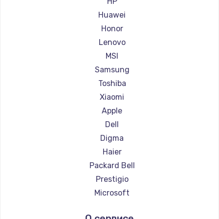
HP
Ремонт ноутбуков Maibenben
Huawei
Ремонт ноутбуков Getac
Honor
Ремонт ноутбуков Epson
Lenovo
Ремонт ноутбуков Philips
MSI
Ремонт ноутбуков LG
Samsung
Ремонт ноутбуков Panasonic
Toshiba
Ремонт ноутбуков Irbis
Xiaomi
Ремонт ноутбуков Thunderobot
Apple
Ремонт ноутбуков Hasee
Dell
Ремонт ноутбуков ZTE
Digma
Ремонт ноутбуков Hiper
Haier
Ремонт ноутбуков Evga
Packard Bell
Ремонт ноутбуков Google
Prestigio
Ремонт ноутбуков Echips
Microsoft
Ремонт ноутбуков Ardor
Alienware
О сервисе
Ремонт ноутбуков Predator