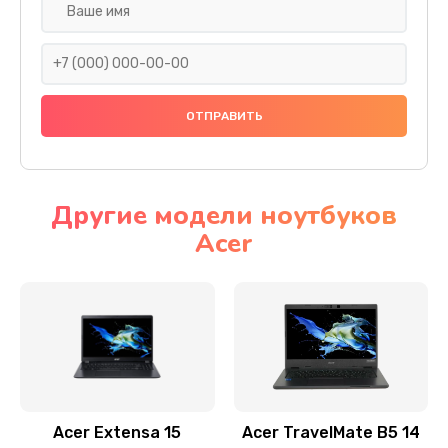
Настройка ОС
930 руб.
Заказать
Ремонт подсветки
1200 руб.
Заказать
Другие модели ноутбуков
Acer
Настройка BIOS
650 руб.
Заказать
Замена видеочипа
2500 руб.
Заказать
Acer Extensa 15
Acer TravelMate B5 14