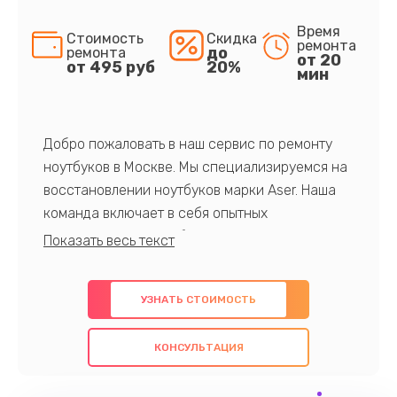
Время
Стоимость
Скидка
ремонта
до
ремонта
от 20
от 495 руб
20%
мин
Добро пожаловать в наш сервис по ремонту
ноутбуков в Москве. Мы специализируемся на
восстановлении ноутбуков марки Aser. Наша
команда включает в себя опытных
профессионалов с обширными знаниями и
многолетним опытом в данной области. Мы
предлагаем быстрый и качественный ремонт с
УЗНАТЬ СТОИМОСТЬ
использованием оригинальных компонентов, а
также гарантируем качество всех
КОНСУЛЬТАЦИЯ
проведенных работ. Наша цель - предоставить
клиентам надежное и профессиональное