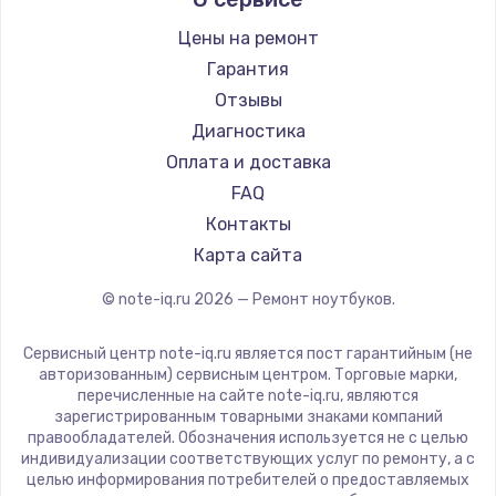
Aquarius
Ремонт ноутбуков iru
Gigabyte
Цены на ремонт
Ремонт ноутбуков Machenike
Aorus
Гарантия
Ремонт ноутбуков DEXP
Maibenben
Отзывы
Ремонт ноутбуков Teclast
Getac
Диагностика
Ремонт ноутбуков CHUWI
Epson
Оплата и доставка
Ремонт ноутбуков Colorful
Philips
FAQ
LG
Контакты
Panasonic
Карта сайта
Irbis
© note-iq.ru
2026
— Ремонт ноутбуков.
Thunderobot
Hasee
Сервисный центр note-iq.ru является пост гарантийным (не
ZTE
авторизованным) сервисным центром. Торговые марки,
перечисленные на сайте note-iq.ru, являются
Hiper
зарегистрированным товарными знаками компаний
Evga
правообладателей. Обозначения используется не с целью
индивидуализации соответствующих услуг по ремонту, а с
Google
целью информирования потребителей о предоставляемых