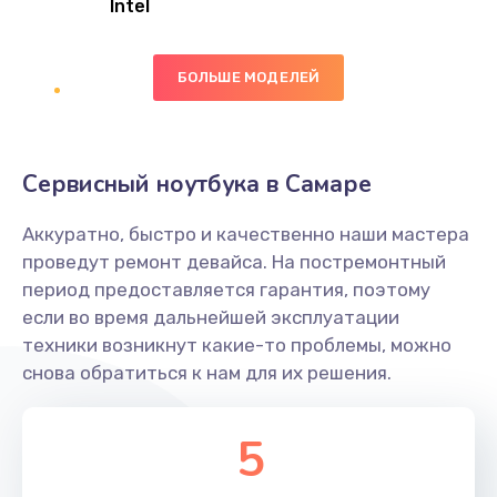
Intel
Заказать
БОЛЬШЕ МОДЕЛЕЙ
Замена экрана
1095 руб.
Заказать
Сервисный ноутбука в Самаре
Замена северного моста
Аккуратно, быстро и качественно наши мастера
1950 руб.
проведут ремонт девайса. На постремонтный
Заказать
период предоставляется гарантия, поэтому
если во время дальнейшей эксплуатации
Ремонт цепей питания
техники возникнут какие-то проблемы, можно
снова обратиться к нам для их решения.
2500 руб.
Заказать
5
Замена жесткого диска