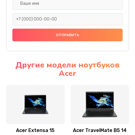
Настройка ОС
930 руб.
Заказать
Ремонт подсветки
1200 руб.
Заказать
Другие модели ноутбуков
Acer
Настройка BIOS
650 руб.
Заказать
Замена видеочипа
2500 руб.
Заказать
Acer Extensa 15
Acer TravelMate B5 14