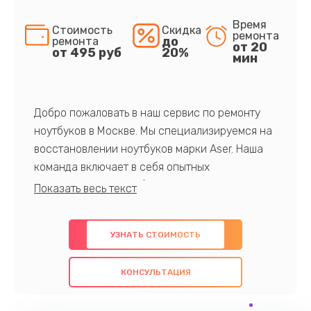
Время
Стоимость
Скидка
ремонта
до
ремонта
от 20
от 495 руб
20%
мин
Добро пожаловать в наш сервис по ремонту
ноутбуков в Москве. Мы специализируемся на
восстановлении ноутбуков марки Aser. Наша
команда включает в себя опытных
профессионалов с обширными знаниями и
многолетним опытом в данной области. Мы
предлагаем быстрый и качественный ремонт с
УЗНАТЬ СТОИМОСТЬ
использованием оригинальных компонентов, а
также гарантируем качество всех
КОНСУЛЬТАЦИЯ
проведенных работ. Наша цель - предоставить
клиентам надежное и профессиональное