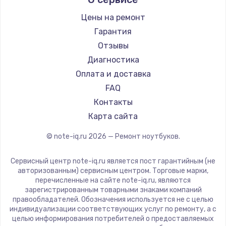
Aquarius
Ремонт ноутбуков iru
Gigabyte
Цены на ремонт
Ремонт ноутбуков Machenike
Aorus
Гарантия
Ремонт ноутбуков DEXP
Maibenben
Отзывы
Ремонт ноутбуков Teclast
Getac
Диагностика
Ремонт ноутбуков CHUWI
Epson
Оплата и доставка
Ремонт ноутбуков Colorful
Philips
FAQ
LG
Контакты
Panasonic
Карта сайта
Irbis
© note-iq.ru
2026
— Ремонт ноутбуков.
Thunderobot
Hasee
Сервисный центр note-iq.ru является пост гарантийным (не
ZTE
авторизованным) сервисным центром. Торговые марки,
перечисленные на сайте note-iq.ru, являются
Hiper
зарегистрированным товарными знаками компаний
Evga
правообладателей. Обозначения используется не с целью
индивидуализации соответствующих услуг по ремонту, а с
Google
целью информирования потребителей о предоставляемых