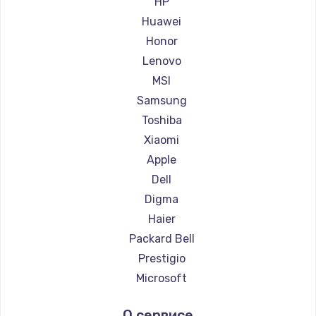
HP
Ремонт ноутбуков Maibenben
Huawei
Ремонт ноутбуков Getac
Honor
Ремонт ноутбуков Epson
Lenovo
Ремонт ноутбуков Philips
MSI
Ремонт ноутбуков LG
Samsung
Ремонт ноутбуков Panasonic
Toshiba
Ремонт ноутбуков Irbis
Xiaomi
Ремонт ноутбуков Thunderobot
Apple
Ремонт ноутбуков Hasee
Dell
Ремонт ноутбуков ZTE
Digma
Ремонт ноутбуков Hiper
Haier
Ремонт ноутбуков Evga
Packard Bell
Ремонт ноутбуков Google
Prestigio
Ремонт ноутбуков Echips
Microsoft
Ремонт ноутбуков Ardor
Alienware
О сервисе
Ремонт ноутбуков Predator