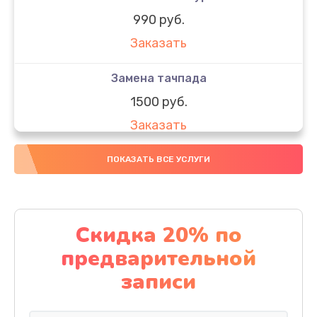
990 руб.
Заказать
Замена тачпада
1500 руб.
Заказать
Замена южного моста
ПОКАЗАТЬ ВСЕ УСЛУГИ
1950 руб.
Заказать
Скидка 20% по
Чистка от пыли
предварительной
1060 руб.
записи
Заказать