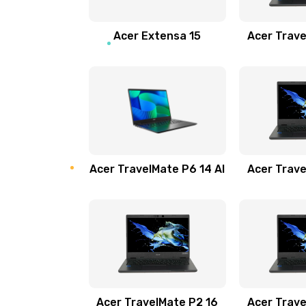
Замена звуковой карты
Acer Extensa 15
Acer Trave
Замена микрофона
Замена оперативной памяти
Замена процессора
Acer TravelMate P6 14 AI
Acer Trave
Замена системы охлаждения
Замена термопасты
Замена шлейфа матрицы
Замена экрана
Acer TravelMate P2 16
Acer Trave