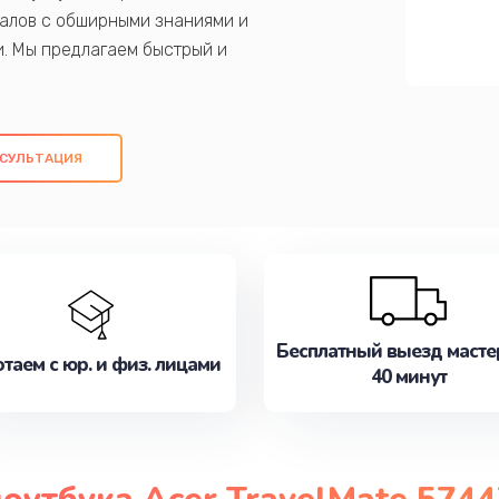
алов с обширными знаниями и
и. Мы предлагаем быстрый и
ем оригинальных компонентов, а также
ых работ. Наша цель - предоставить
ое обслуживание, удовлетворяя их
СУЛЬТАЦИЯ
медлите записаться на ремонт уже
Бесплатный выезд масте
таем с юр. и физ. лицами
40 минут