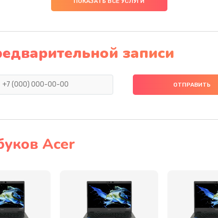
ПОКАЗАТЬ ВСЕ УСЛУГИ
40 мин
1 год
40 мин
1 год
редварительной записи
60 мин
2 года
40 мин
3 года
60 мин
3 года
буков Acer
30 мин
2 года
20 мин
3 года
60 мин
2 года