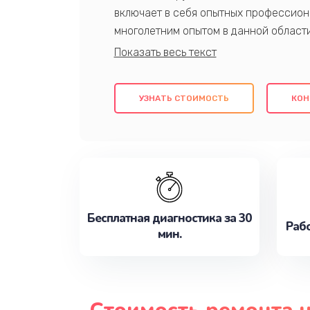
включает в себя опытных профессион
многолетним опытом в данной област
качественный ремонт с использовани
гарантируем качество всех проведенн
клиентам надежное и профессиональн
УЗНАТЬ СТОИМОСТЬ
КОН
потребности наилучшим образом. Не 
сейчас!
Бесплатная диагностика за 30
Рабо
мин.