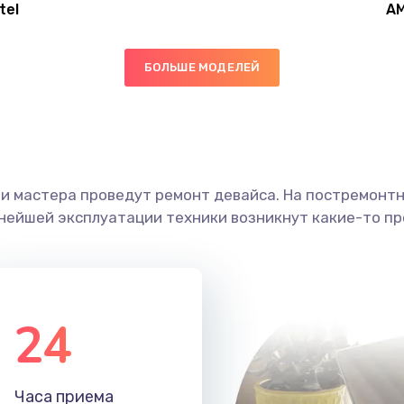
tel
A
60 мин
3 года
БОЛЬШЕ МОДЕЛЕЙ
60 мин
3 года
40 мин
2 года
ши мастера проведут ремонт девайса. На постремонт
60 мин
2 года
ьнейшей эксплуатации техники возникнут какие-то пр
30 мин
3 года
30 мин
2 года
24
50 мин
3 года
Часа приема
20 мин
3 года