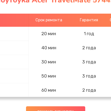
оутбука Acer TravelMate 5744
Срок ремонта
Гарантия
20 мин
1 год
40 мин
2 года
30 мин
3 года
50 мин
3 года
60 мин
2 года
30 мин
1 год