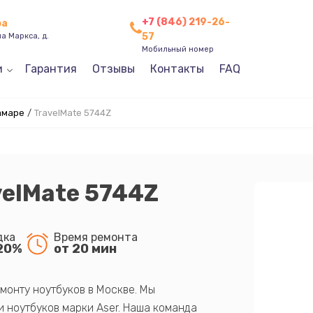
+7 (846) 219-26-
ра
57
а Маркса, д.
Мобильный номер
и
Гарантия
Отзывы
Контакты
FAQ
амаре
/
TravelMate 5744Z
velMate 5744Z
дка
Время ремонта
20%
от 20 мин
монту ноутбуков в Москве. Мы
 ноутбуков марки Aser. Наша команда