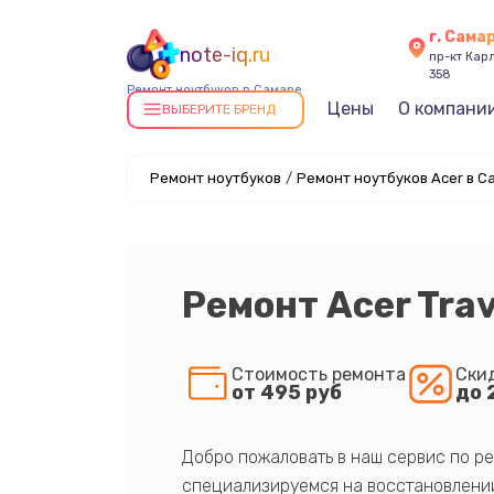
г. Сама
note-iq.ru
пр-кт Карл
358
Ремонт ноутбуков в Самаре
Цены
О компани
ВЫБЕРИТЕ БРЕНД
Ремонт ноутбуков
/
Ремонт ноутбуков Acer в С
Ремонт Acer Tra
Стоимость ремонта
Ски
от 495 руб
до 
Добро пожаловать в наш сервис по ре
специализируемся на восстановлении