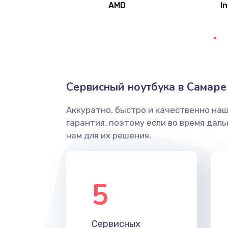
AMD
In
Замена северного моста
Ремонт цепей питания
Замена жесткого диска
Сервисный ноутбука в Самаре
Аккуратно, быстро и качественно на
Установка драйверов
гарантия, поэтому если во время дал
нам для их решения.
Замена вебкамеры
Ремонт петель крышки
5
Настройка Wi-Fi
Сервисных
Замена HDMI