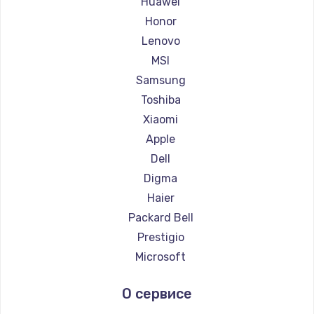
Huawei
Ремонт ноутбуков Getac
Honor
Ремонт ноутбуков Epson
Lenovo
Ремонт ноутбуков Philips
MSI
Ремонт ноутбуков LG
Samsung
Ремонт ноутбуков Panasonic
Toshiba
Ремонт ноутбуков Irbis
Xiaomi
Ремонт ноутбуков Thunderobot
Apple
Ремонт ноутбуков Hasee
Dell
Ремонт ноутбуков ZTE
Digma
Ремонт ноутбуков Hiper
Haier
Ремонт ноутбуков Evga
Packard Bell
Ремонт ноутбуков Google
Prestigio
Ремонт ноутбуков Echips
Microsoft
Ремонт ноутбуков Ardor
Alienware
О сервисе
Ремонт ноутбуков Predator
Aquarius
Ремонт ноутбуков iru