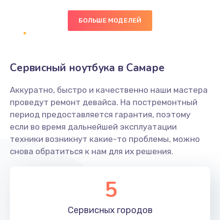
БОЛЬШЕ МОДЕЛЕЙ
Замена экрана
1095 руб.
Заказать
Сервисный ноутбука в Самаре
Замена северного моста
Аккуратно, быстро и качественно наши мастера
1950 руб.
проведут ремонт девайса. На постремонтный
Заказать
период предоставляется гарантия, поэтому
если во время дальнейшей эксплуатации
Ремонт цепей питания
техники возникнут какие-то проблемы, можно
снова обратиться к нам для их решения.
2500 руб.
Заказать
5
Замена жесткого диска
660 руб.
Сервисных
городов