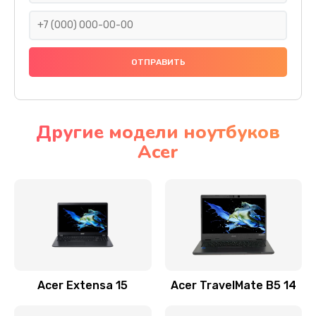
930 руб.
Заказать
Ремонт подсветки
1200 руб.
Заказать
Другие модели ноутбуков
Acer
Настройка BIOS
650 руб.
Заказать
Замена видеочипа
2500 руб.
Заказать
Acer Extensa 15
Acer TravelMate B5 14
Ремонт разъема питания