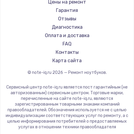
Gigabyte
Цены на ремонт
Ремонт ноутбуков Machenike
Aorus
Гарантия
Ремонт ноутбуков DEXP
Maibenben
Отзывы
Ремонт ноутбуков Teclast
Getac
Диагностика
Ремонт ноутбуков CHUWI
Epson
Оплата и доставка
Ремонт ноутбуков Colorful
Philips
FAQ
LG
Контакты
Panasonic
Карта сайта
Irbis
© note-iq.ru
2026
— Ремонт ноутбуков.
Thunderobot
Hasee
Сервисный центр note-iq.ru является пост гарантийным (не
ZTE
авторизованным) сервисным центром. Торговые марки,
перечисленные на сайте note-iq.ru, являются
Hiper
зарегистрированным товарными знаками компаний
Evga
правообладателей. Обозначения используется не с целью
индивидуализации соответствующих услуг по ремонту, а с
Google
целью информирования потребителей о предоставляемых
Echips
услугах в отношении техники правообладателя