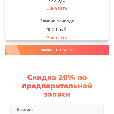
Заказать
Замена тачпада
1500 руб.
Заказать
Замена южного моста
ПОКАЗАТЬ ВСЕ УСЛУГИ
1950 руб.
Заказать
Скидка 20% по
Чистка от пыли
предварительной
1060 руб.
записи
Заказать
Настройка ОС