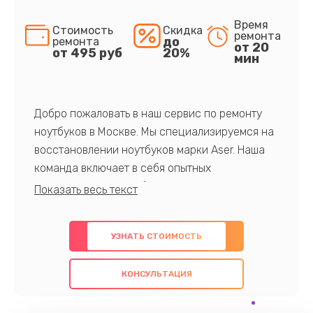
Время
Стоимость
Скидка
ремонта
до
ремонта
от 20
от 495 руб
20%
мин
Добро пожаловать в наш сервис по ремонту
ноутбуков в Москве. Мы специализируемся на
восстановлении ноутбуков марки Aser. Наша
команда включает в себя опытных
профессионалов с обширными знаниями и
многолетним опытом в данной области. Мы
предлагаем быстрый и качественный ремонт с
УЗНАТЬ СТОИМОСТЬ
использованием оригинальных компонентов, а
также гарантируем качество всех
КОНСУЛЬТАЦИЯ
проведенных работ. Наша цель - предоставить
клиентам надежное и профессиональное