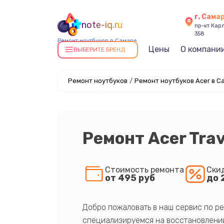
г. Сама
note-iq.ru
пр-кт Карл
358
Ремонт ноутбуков в Самаре
Цены
О компани
ВЫБЕРИТЕ БРЕНД
Ремонт ноутбуков
/
Ремонт ноутбуков Acer в С
Ремонт Acer Tra
Стоимость ремонта
Ски
от 495 руб
до 
Добро пожаловать в наш сервис по ре
специализируемся на восстановлении