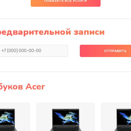
ПОКАЗАТЬ ВСЕ УСЛУГИ
30 мин
2 года
50 мин
1 год
редварительной записи
20 мин
2 года
30 мин
1 год
20 мин
3 года
буков Acer
20 мин
2 года
50 мин
1 год
20 мин
1 год