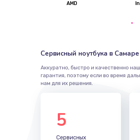
AMD
In
Замена северного моста
Ремонт цепей питания
Замена жесткого диска
Сервисный ноутбука в Самаре
Аккуратно, быстро и качественно на
Установка драйверов
гарантия, поэтому если во время дал
нам для их решения.
Замена вебкамеры
Ремонт петель крышки
5
Настройка Wi-Fi
Сервисных
Замена HDMI