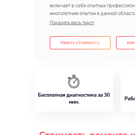
включает в себя опытных профессион
многолетним опытом в данной област
качественный ремонт с использовани
гарантируем качество всех проведенн
клиентам надежное и профессиональн
УЗНАТЬ СТОИМОСТЬ
КОН
потребности наилучшим образом. Не 
сейчас!
Бесплатная диагностика за 30
Рабо
мин.