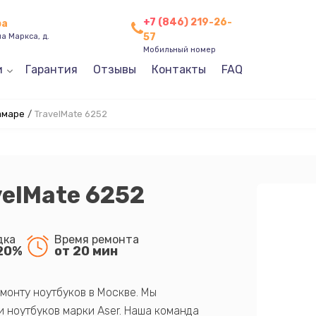
+7 (846) 219-26-
ра
57
а Маркса, д.
Мобильный номер
и
Гарантия
Отзывы
Контакты
FAQ
амаре
/
TravelMate 6252
velMate 6252
дка
Время ремонта
20%
от 20 мин
монту ноутбуков в Москве. Мы
 ноутбуков марки Aser. Наша команда