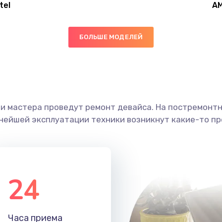
tel
A
20 мин
2 года
БОЛЬШЕ МОДЕЛЕЙ
40 мин
2 года
40 мин
1 год
ши мастера проведут ремонт девайса. На постремонт
20 мин
3 года
ьнейшей эксплуатации техники возникнут какие-то пр
50 мин
3 года
60 мин
3 года
24
50 мин
3 года
Часа приема
50 мин
2 года