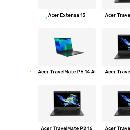
Замена звуковой карты
Acer Extensa 15
Acer Trave
Замена микрофона
Замена оперативной памяти
Замена процессора
Acer TravelMate P6 14 AI
Acer Trave
Замена системы охлаждения
Замена термопасты
Замена шлейфа матрицы
Замена экрана
Acer TravelMate P2 16
Acer Trave