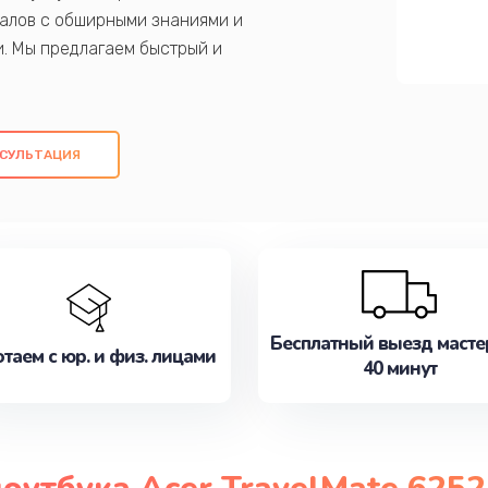
алов с обширными знаниями и
и. Мы предлагаем быстрый и
ем оригинальных компонентов, а также
ых работ. Наша цель - предоставить
ое обслуживание, удовлетворяя их
СУЛЬТАЦИЯ
медлите записаться на ремонт уже
Бесплатный выезд масте
таем с юр. и физ. лицами
40 минут