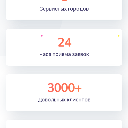
660 руб.
Сервисных
городов
Заказать
Установка драйверов
24
725 руб.
Заказать
Часа приема
заявок
Замена вебкамеры
1400 руб.
3000+
Заказать
Ремонт петель крышки
Довольных
клиентов
1190 руб.
Заказать