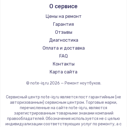
О сервисе
Ремонт ноутбуков Predator
Aquarius
Ремонт ноутбуков iru
Gigabyte
Цены на ремонт
Ремонт ноутбуков Machenike
Aorus
Гарантия
Ремонт ноутбуков DEXP
Maibenben
Отзывы
Ремонт ноутбуков Teclast
Getac
Диагностика
Ремонт ноутбуков CHUWI
Epson
Оплата и доставка
Ремонт ноутбуков Colorful
Philips
FAQ
LG
Контакты
Panasonic
Карта сайта
Irbis
© note-iq.ru
2026
— Ремонт ноутбуков.
Thunderobot
Hasee
Сервисный центр note-iq.ru является пост гарантийным (не
ZTE
авторизованным) сервисным центром. Торговые марки,
перечисленные на сайте note-iq.ru, являются
Hiper
зарегистрированным товарными знаками компаний
Evga
правообладателей. Обозначения используется не с целью
индивидуализации соответствующих услуг по ремонту, а с
Google