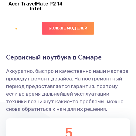
Acer TravelMate P2 14
950 руб.
Intel
Заказать
БОЛЬШЕ МОДЕЛЕЙ
Замена экрана
1095 руб.
Заказать
Сервисный ноутбука в Самаре
Замена северного моста
Аккуратно, быстро и качественно наши мастера
1950 руб.
проведут ремонт девайса. На постремонтный
Заказать
период предоставляется гарантия, поэтому
если во время дальнейшей эксплуатации
Ремонт цепей питания
техники возникнут какие-то проблемы, можно
снова обратиться к нам для их решения.
2500 руб.
Заказать
5
Замена жесткого диска