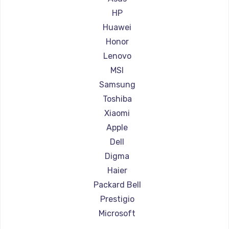
Ремонт ноутбуков Aorus
HP
Ремонт ноутбуков Maibenben
Huawei
Ремонт ноутбуков Getac
Honor
Ремонт ноутбуков Epson
Lenovo
Ремонт ноутбуков Philips
MSI
Ремонт ноутбуков LG
Samsung
Ремонт ноутбуков Panasonic
Toshiba
Ремонт ноутбуков Irbis
Xiaomi
Ремонт ноутбуков Thunderobot
Apple
Ремонт ноутбуков Hasee
Dell
Ремонт ноутбуков ZTE
Digma
Ремонт ноутбуков Hiper
Haier
Ремонт ноутбуков Evga
Packard Bell
Ремонт ноутбуков Google
Prestigio
Ремонт ноутбуков Echips
Microsoft
Ремонт ноутбуков Ardor
Alienware