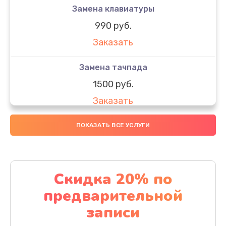
Замена клавиатуры
990 руб.
Заказать
Замена тачпада
1500 руб.
Заказать
Замена южного моста
ПОКАЗАТЬ ВСЕ УСЛУГИ
1950 руб.
Заказать
Скидка 20% по
Чистка от пыли
предварительной
1060 руб.
записи
Заказать