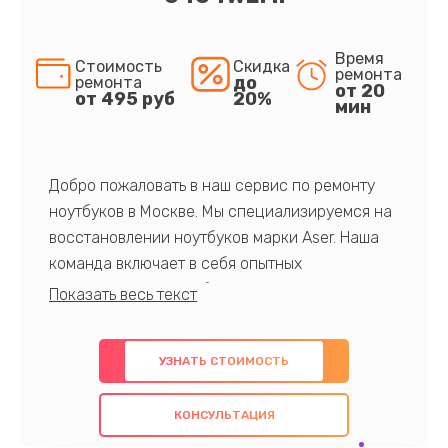
Время
Стоимость
Скидка
ремонта
до
ремонта
от 20
от 495 руб
20%
мин
Добро пожаловать в наш сервис по ремонту
ноутбуков в Москве. Мы специализируемся на
восстановлении ноутбуков марки Aser. Наша
команда включает в себя опытных
профессионалов с обширными знаниями и
многолетним опытом в данной области. Мы
предлагаем быстрый и качественный ремонт с
УЗНАТЬ СТОИМОСТЬ
использованием оригинальных компонентов, а
также гарантируем качество всех
КОНСУЛЬТАЦИЯ
проведенных работ. Наша цель - предоставить
клиентам надежное и профессиональное